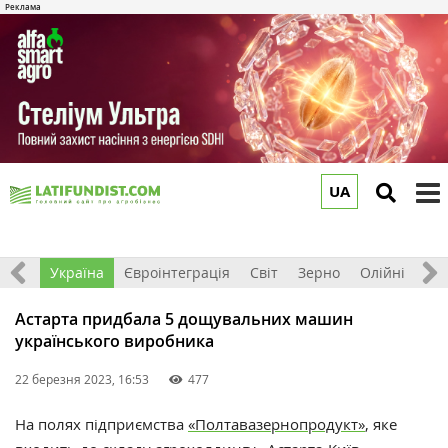
UA
to
m
Все
Україна
Євроінтеграція
Світ
Зерно
Олійні
До
Астарта придбала 5 дощувальних машин
українського виробника
22 березня 2023, 16:53
477
На полях підприємства
«Полтавазернопродукт»
, яке