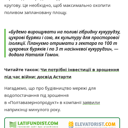
кругову. Це необхідно, щоб максимально охопити
поливом заплановану площу.
«Будемо вирощувати на поливі гібридну кукурудзу,
цукрові буряки і сою, як культуру для просторової
ізоляції. Плануємо отримати з гектара по 100 т
цукрових буряків і по 3 т насіннєвої кукурудзи»,
—
додала Наталія Гомон.
Читайте також:
Чи потрібні інвестиції в зрошення
під час війни: досвід Астарти
Нагадаємо, що про
будівництво мережі для
водопостачання під зрошення
в
«Полтавазернопродукт»
в компанії
заявили
наприкінці минулого року.