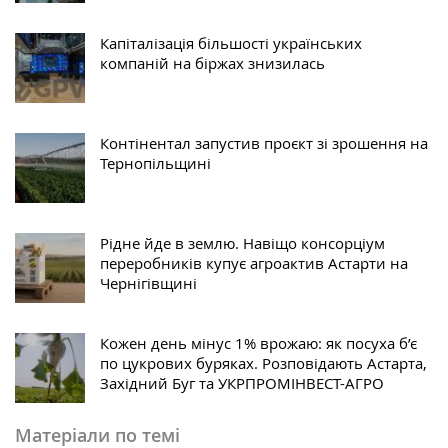
Капіталізація більшості українських
компаній на біржах знизилась
Контінентал запустив проєкт зі зрошення на
Тернопільщині
Рідне йде в землю. Навіщо консорціум
переробників купує агроактив Астарти на
Чернігівщині
Кожен день мінус 1% врожаю: як посуха б’є
по цукрових буряках. Розповідають Астарта,
Західний Буг та УКРПРОМІНВЕСТ-АГРО
Матеріали по темі