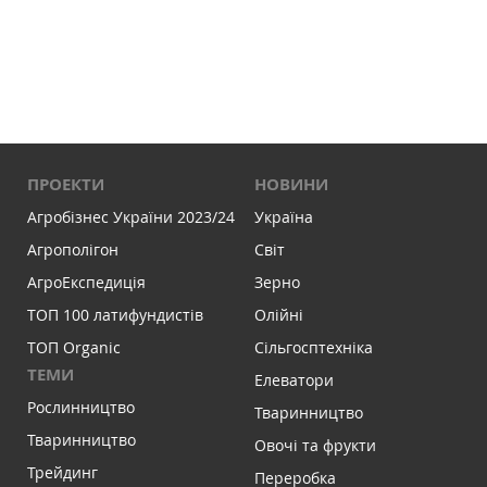
ПРОЕКТИ
НОВИНИ
Агробізнес України 2023/24
Україна
Агрополігон
Світ
АгроЕкспедиція
Зерно
ТОП 100 латифундистів
Олійні
ТОП Organic
Сільгосптехніка
ТЕМИ
Елеватори
Рослинництво
Тваринництво
Тваринництво
Овочі та фрукти
Трейдинг
Переробка