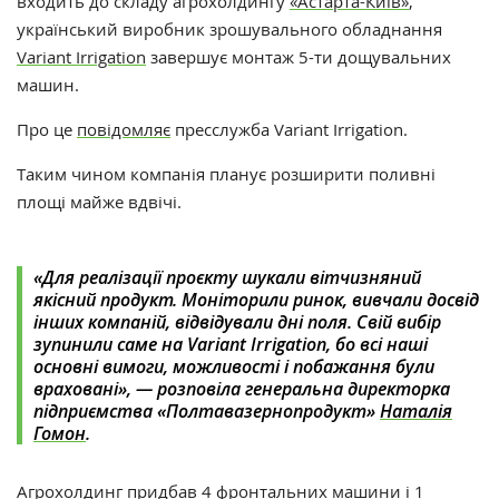
входить до складу агрохолдингу
«Астарта-Київ»
,
український виробник зрошувального обладнання
Variant Irrigation
завершує монтаж 5-ти дощувальних
машин.
Про це
повідомляє
пресслужба Variant Irrigation.
Таким чином компанія планує розширити поливні
площі майже вдвічі.
«Для реалізації проєкту шукали вітчизняний
якісний продукт. Моніторили ринок, вивчали досвід
інших компаній, відвідували дні поля. Свій вибір
зупинили саме на Variant Irrigation, бо всі наші
основні вимоги, можливості і побажання були
враховані», — розповіла генеральна директорка
підприємства «Полтавазернопродукт
»
Наталія
Гомон
.
Агрохолдинг придбав 4 фронтальних машини і 1