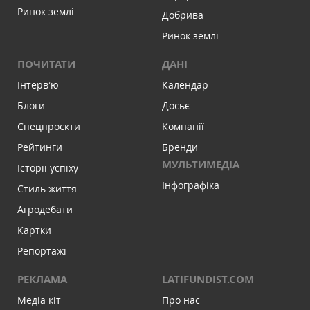
Ринок землі
Добрива
Ринок землі
ПОЧИТАТИ
ДАНІ
Інтервʼю
Календар
Блоги
Досьє
Спецпроєкти
Компанії
Рейтинги
Бренди
МУЛЬТИМЕДІА
Історії успіху
Інфографіка
Стиль життя
Агродебати
Картки
Репортажі
РЕКЛАМА
LATIFUNDIST.COM
Медіа кіт
Про нас