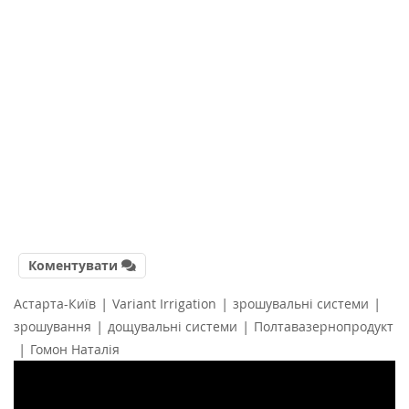
Коментувати
|
|
|
Астарта-Київ
Variant Irrigation
зрошувальні системи
|
|
зрошування
дощувальні системи
Полтавазернопродукт
|
Гомон Наталія