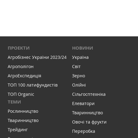
ПРОЕКТИ
НОВИНИ
Агробізнес України 2023/24
Україна
Агрополігон
Світ
АгроЕкспедиція
Зерно
ТОП 100 латифундистів
Олійні
ТОП Organic
Сільгосптехніка
ТЕМИ
Елеватори
Рослинництво
Тваринництво
Тваринництво
Овочі та фрукти
Трейдинг
Переробка