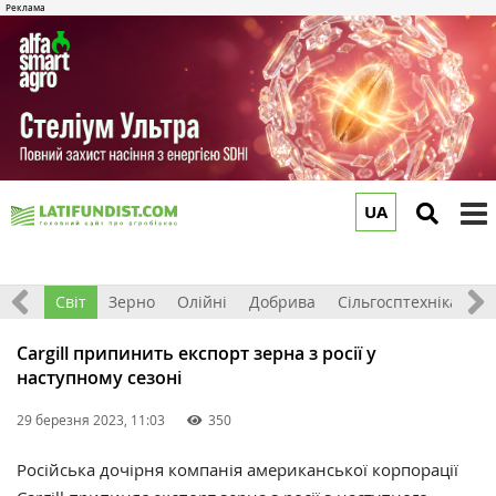
UA
to
m
ація
Світ
Зерно
Олійні
Добрива
Сільгосптехніка
П
Cargill припинить експорт зерна з росії у
наступному сезоні
29 березня 2023, 11:03
350
Російська дочірня компанія американської корпорації