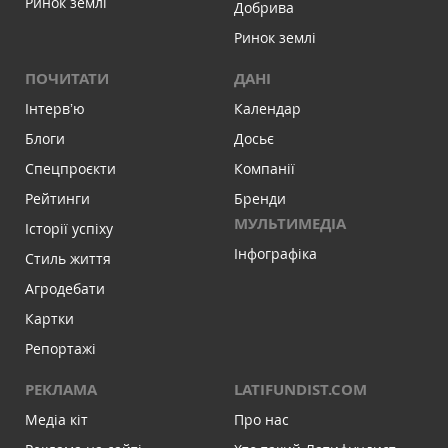
Ринок землі
Добрива
Ринок землі
ПОЧИТАТИ
ДАНІ
Інтервʼю
Календар
Блоги
Досьє
Спецпроєкти
Компанії
Рейтинги
Бренди
МУЛЬТИМЕДІА
Історії успіху
Інфографіка
Стиль життя
Агродебати
Картки
Репортажі
РЕКЛАМА
LATIFUNDIST.COM
Медіа кіт
Про нас