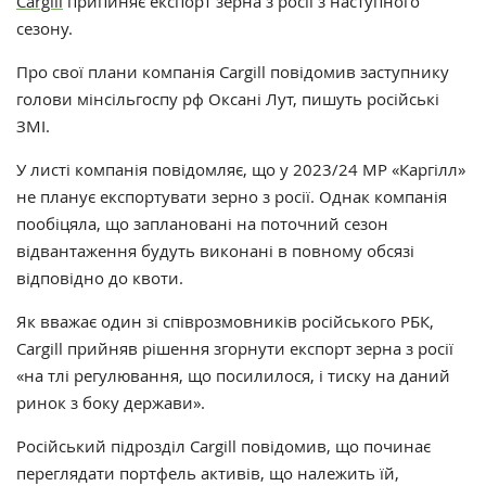
Cargill
припиняє експорт зерна з росії з наступного
сезону.
Про свої плани компанія
Cargill повідомив
заступнику
голови мінсільгоспу рф Оксані Лут, пишуть російські
ЗМІ.
У листі компанія повідомляє, що у 2023/24 МР «Каргілл»
не планує експортувати зерно з росії. Однак компанія
пообіцяла, що заплановані на поточний сезон
відвантаження будуть виконані в повному обсязі
відповідно до квоти.
Як вважає один зі співрозмовників російського РБК,
Cargill прийняв рішення згорнути експорт зерна з росії
«на тлі регулювання, що посилилося, і тиску на даний
ринок з боку держави».
Російський підрозділ Cargill повідомив, що починає
переглядати портфель активів, що належить їй,