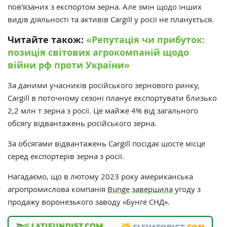
пов'язаних з експортом зерна. Але змін щодо інших
видів діяльності та активів Cargill у росії не планується.
Читайте також:
«‎Репутація чи прибуток:
позиція світових агрокомпаній щодо
війни рф проти України»‎
За даними учасників російського зернового ринку,
Cargill
в поточному сезоні планує експортувати близько
2,2 млн т зерна з росії. Це майже 4% від загального
обсягу відвантажень російського зерна.
За обсягами відвантажень Cargill посідає шосте місце
серед експортерів зерна з росії.
Нагадаємо, що в лютому 2023 року а
мериканська
агропромислова компанія
Bunge
завершила
угоду з
продажу воронезького заводу «‎Бунге СНД»‎.