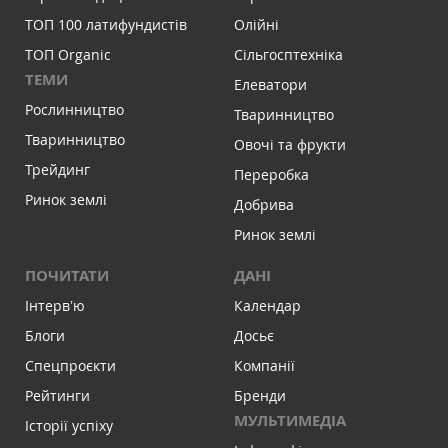
ТОП 100 латифундистів
Олійні
ТОП Organic
Сільгосптехніка
ТЕМИ
Елеватори
Рослинництво
Тваринництво
Тваринництво
Овочі та фрукти
Трейдинг
Переробка
Ринок землі
Добрива
Ринок землі
ПОЧИТАТИ
ДАНІ
Інтервʼю
Календар
Блоги
Досьє
Спецпроєкти
Компанії
Рейтинги
Бренди
МУЛЬТИМЕДІА
Історії успіху