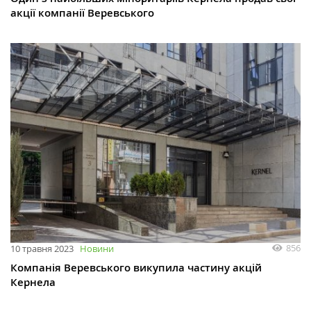
акції компанії Веревського
856
10 травня 2023
Новини
Компанія Веревського викупила частину акцій
Кернела