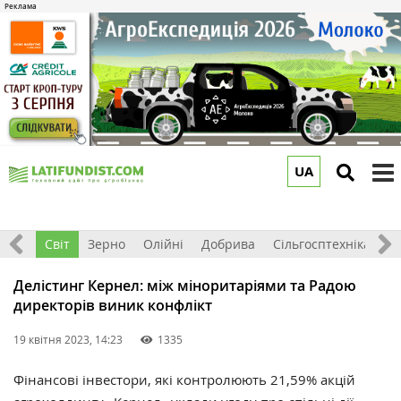
UA
to
m
ація
Світ
Зерно
Олійні
Добрива
Сільгосптехніка
П
Делістинг Кернел: між міноритаріями та Радою
директорів виник конфлікт
19 квітня 2023, 14:23
1335
Фінансові інвестори, які контролюють 21,59% акцій