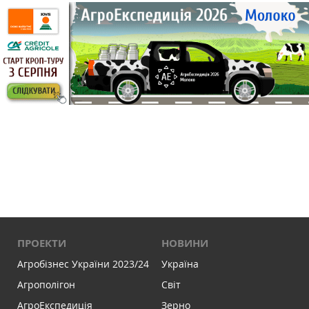
ПРОЕКТИ
НОВИНИ
Агробізнес України 2023/24
Україна
Агрополігон
Світ
АгроЕкспедиція
Зерно