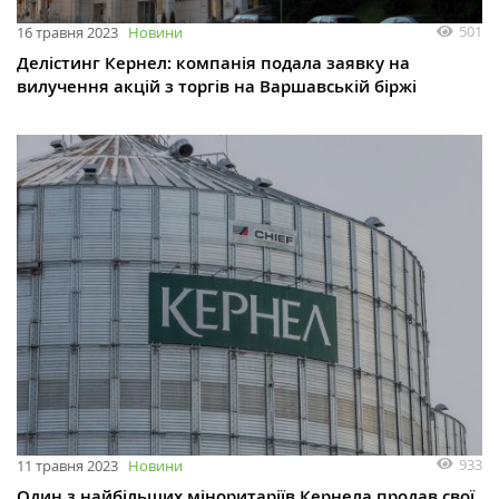
501
16 травня 2023
Новини
Делістинг Кернел: компанія подала заявку на
вилучення акцій з торгів на Варшавській біржі
933
11 травня 2023
Новини
Один з найбільших міноритаріїв Кернела продав свої