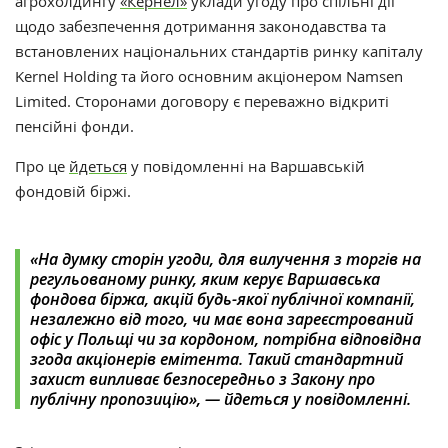
агрохолдингу
«Кернел»
уклади угоду про спільні дії
щодо забезпечення дотримання законодавства та
встановлених національних стандартів ринку капіталу
Kernel Holding та його основним акціонером Namsen
Limited. Сторонами договору є переважно відкриті
пенсійні фонди.
Про це
йдеться
у повідомленні на Варшавській
фондовій біржі.
«На думку сторін угоди, для вилучення з торгів на
регульованому ринку, яким керує Варшавська
фондова біржа, акцій будь-якої публічної компанії,
незалежно від того, чи має вона зареєстрований
офіс у Польщі чи за кордоном, потрібна відповідна
згода акціонерів емітента. Т
акий стандартний
захист випливає безпосередньо з Закону про
публічну пропозицію», — йдеться у повідомленні.