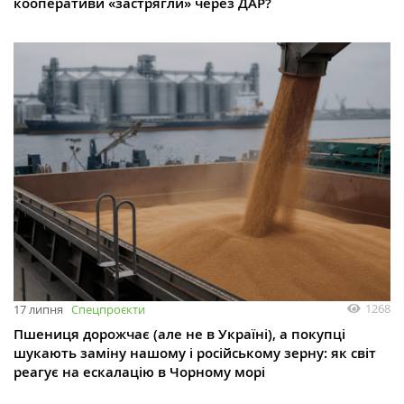
кооперативи «застрягли» через ДАР?
1268
17 липня
Спецпроєкти
Пшениця дорожчає (але не в Україні), а покупці
шукають заміну нашому і російському зерну: як світ
реагує на ескалацію в Чорному морі