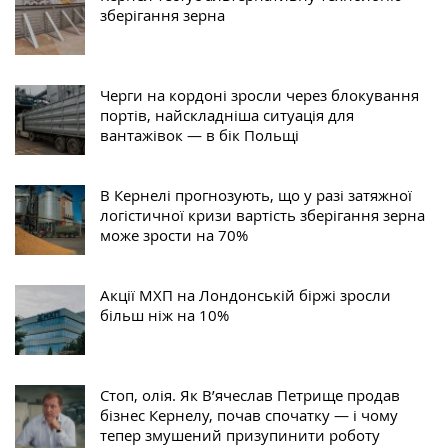
зберігання зерна
Черги на кордоні зросли через блокування
портів, найскладніша ситуація для
вантажівок — в бік Польщі
В Кернелі прогнозують, що у разі затяжної
логістичної кризи вартість зберігання зерна
може зрости на 70%
Акції МХП на Лондонській біржі зросли
більш ніж на 10%
Стоп, олія. Як В’ячеслав Петрище продав
бізнес Кернелу, почав спочатку — і чому
тепер змушений призупинити роботу