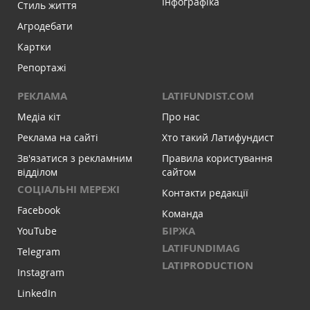
Інфографіка
Стиль життя
Агродебати
Картки
Репортажі
РЕКЛАМА
LATIFUNDIST.COM
Медіа кіт
Про нас
Реклама на сайті
Хто такий Латифундист
Зв'язатися з рекламним
Правила користування
відділом
сайтом
СОЦІАЛЬНІ МЕРЕЖІ
Контакти редакції
Facebook
Команда
БІРЖА
YouTube
LATIFUNDIMAG
Telegram
LATIPRODUCTION
Instagram
LinkedIn