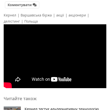
Коментувати
|
|
|
|
Кернел
Варшавська біржа
акції
акціонери
|
делістинг
Польща
Читайте також
Кернел тестує альтернативну технологію