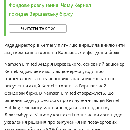
Фондове розлучення. Чому Кернел
покидає Варшавську біржу
ЧИТАТИ ТАКОЖ
Рада директорів Kernel у п'ятницю вирішила виключити
акції компанії з торгів на Варшавській фондовій біржі.
Namsen Limited
Андрія Веревського
, основний акціонер
Kernel, відхиляє вимогу акціонерної угоди про
голосування на позачергових загальних зборах про
вилучення акцій Kernel з торгів на Варшавській
фондовій біржі. В
Namsen Limited стверджують, що
рішення ради директорів про вилучення акцій Kernel
Holding з лістингу має відповідати законодавству
Люксембурга. У цьому контексті польські вимоги щодо
ухвалення рішення про вилучення на позачергових
загальних зборах з 90% більшістю голосів не