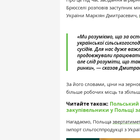
Брюсселі розповів заступник мі
України Маркіян Дмитрасевич,
«Ми розуміємо, що за ост
української сільськогоспо
сусідів. Для нас дуже важл
продовжували працювати 
але слід розуміти, що так
ринки», — сказав Дмитра
За його словами, ціни на зерно
більше робочих місць та збільш
Читайте також:
Польський 
закупівельники у Польщі з
Нагадаємо,
Польща
звертатиме
імпорт сільгосппродукції з Укра