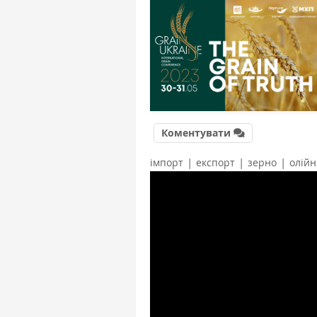
Коментувати
|
|
|
імпорт
експорт
зерно
олійн