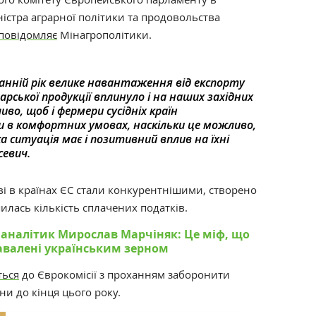
ністра аграрної політики та продовольства
повідомляє
Мінагрополітики.
анній рік велике навантаження від експорту
дарської продукції вплинуло і на наших західних
иво, щоб і фермери сусідніх країн
в комфортних умовах, наскільки це можливо,
а ситуація має і позитивний вплив на їхні
севич.
ві в країнах ЄС стали конкурентнішими, створено
илась кількість сплачених податків.
аналітик Мирослав Марчіняк: Це міф, що
авалені українським зерном
ться
до Єврокомісії з проханням заборонити
їни до кінця цього року.