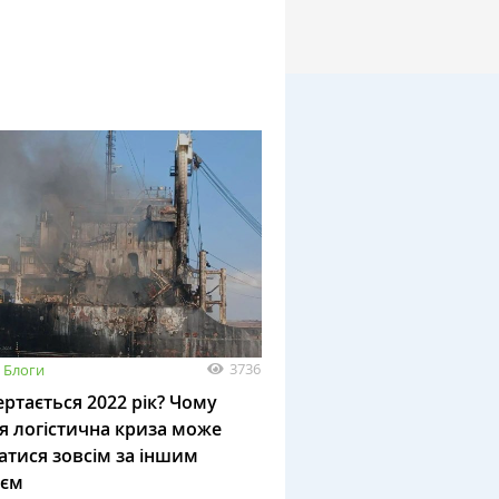
3736
Блоги
ртається 2022 рік? Чому
я логістична криза може
атися зовсім за іншим
ієм