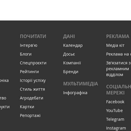
ПОЧИТАТИ
ДАНІ
РЕКЛАМА
Інтервʼю
Календар
Медіа кіт
Блоги
Досьє
Реклама на 
Спецпроєкти
Компанії
Зв'язатися з
рекламним
Рейтинги
Бренди
відділом
хніка
Історії успіху
МУЛЬТИМЕДІА
СОЦІАЛЬН
Стиль життя
МЕРЕЖІ
Інфографіка
тво
Агродебати
Facebook
рукти
Картки
YouTube
Репортажі
Telegram
Instagram