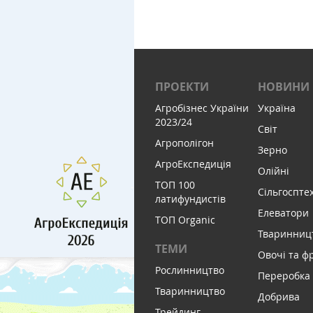
ПРОЕКТИ
НОВИНИ
Агробізнес України
Україна
2023/24
Світ
Агрополігон
Зерно
АгроЕкспедиція
Олійні
ТОП 100
Сільгоспте
латифундистів
Елеватори
ТОП Organic
Тваринниц
ТЕМИ
Овочі та ф
Рослинництво
Переробка
Тваринництво
Добрива
Трейдинг