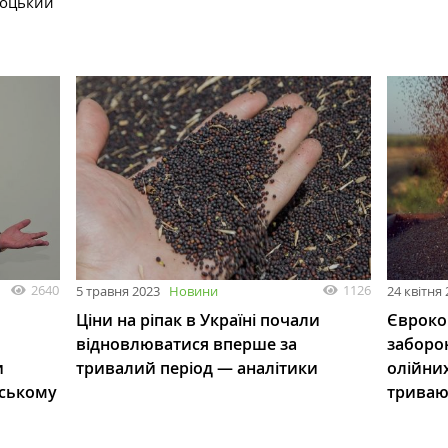
соцький
2640
1126
5 травня 2023
Новини
24 квітня
Ціни на ріпак в Україні почали
Євроко
відновлюватися вперше за
заборо
и
тривалий період — аналітики
олійних
нському
триваю