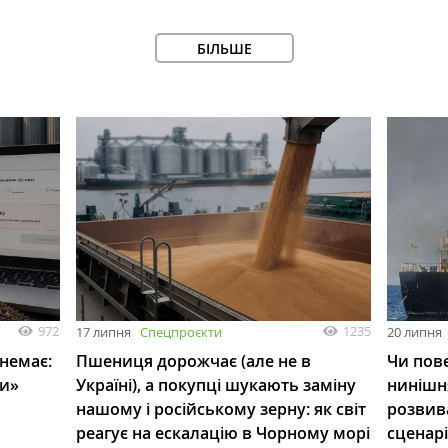
БІЛЬШЕ
972
1235
17 липня
Спецпроєкти
20 липня
 немає:
Пшениця дорожчає (але не в
Чи пове
ли»
Україні), а покупці шукають заміну
нинішн
нашому і російському зерну: як світ
розвив
реагує на ескалацію в Чорному морі
сценар