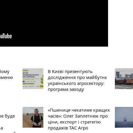
йому
В Києві презентують
ячменю
дослідження про майбутнє
українського агросектору:
програма заходу
«Пшениця чекатиме кращих
не буде
часів»: Олег Заплетнюк про
ціни, експорт і стратегію
на
продажів ТАС Агро