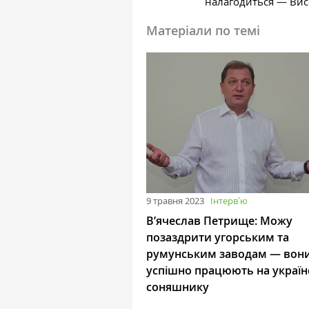
налагодиться — Ви
Матеріали по темі
9 травня 2023
Інтервʼю
В’ячеслав Петрище: Можу
позаздрити угорським та
румунським заводам — вон
успішно працюють на украї
соняшнику