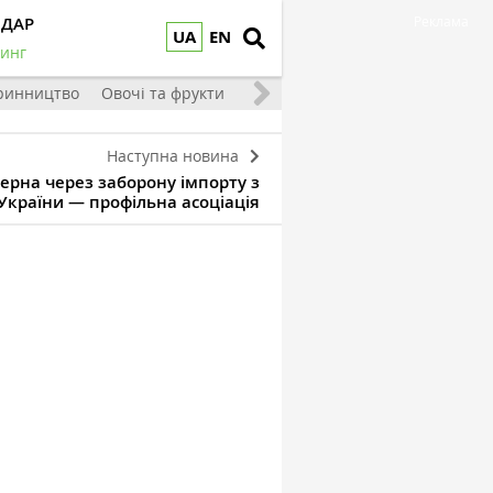
НДАР
Реклама
UA
EN
инг
ринництво
Овочі та фрукти
Наступна новина
ерна через заборону імпорту з
України — профільна асоціація