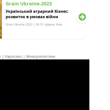
Grain Ukraine-2023
Український аграрний бізнес:
розвиток в умовах війни
Grain Ukraine 2023 | 30-31 травня, Київ
|
|
і
Євросоюз
Мінагрополітики