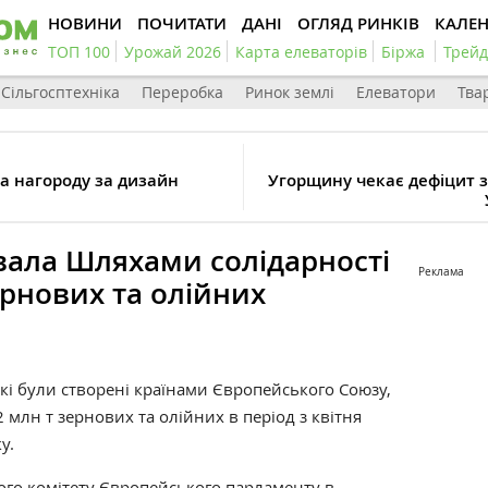
НОВИНИ
ПОЧИТАТИ
ДАНІ
ОГЛЯД РИНКІВ
КАЛЕ
ТОП 100
Урожай 2026
Карта елеваторів
Біржа
Трейд
Сільгосптехніка
Переробка
Ринок землі
Елеватори
Тва
ла нагороду за дизайн
Угорщину чекає дефіцит з
вала Шляхами солідарності
Реклама
ернових та олійних
кі були створені країнами Європейського Союзу,
 млн т зернових та олійних в період з квітня
у.
ного комітету Європейського парламенту в