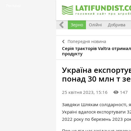
Реклама
Україна
Євроінтеграція
Світ
Зерно
Олійні
Добрива
Попередня новина
Серія тракторів Valtra отрима
продукту
Україна експорту
понад 30 млн т з
25 квітня 2023, 15:16
147
Завдяки Шляхам солідарності, я
Україні вдалося експортувати 32
2022 року по березень 2023 рок
Про це під час засідання аграр