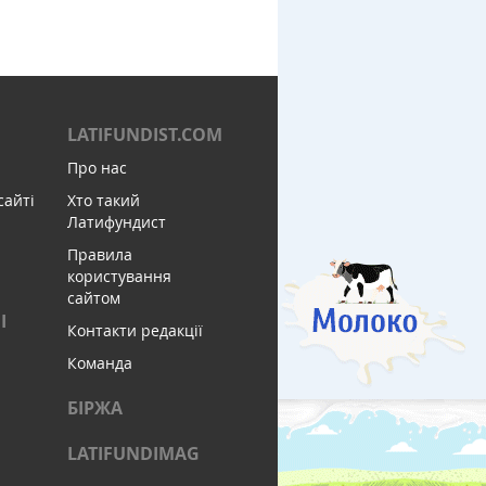
LATIFUNDIST.COM
Про нас
сайті
Хто такий
Латифундист
Правила
користування
сайтом
І
Контакти редакції
Команда
БІРЖА
LATIFUNDIMAG