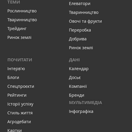
ТЕМИ
Елеватори
Рослинництво
Тваринництво
Тваринництво
Овочі та фрукти
Трейдинг
Переробка
Ринок землі
Добрива
Ринок землі
ПОЧИТАТИ
ДАНІ
Інтервʼю
Календар
Блоги
Досьє
Спецпроєкти
Компанії
Рейтинги
Бренди
МУЛЬТИМЕДІА
Історії успіху
Інфографіка
Стиль життя
Агродебати
Картки