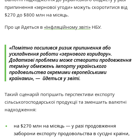
припинення
«
зернової угоди
»
можуть скоротитися від
$270 до $800 млн на місяць.
Про це йдеться в
«Інфляційному звіті»
НБУ
.
«Помітно посилився ризик припинення або
ускладнення роботи
«
зернового коридору
»
.
Додаткові проблеми може створити продовження
терміну обмежень імпорту українського
продовольства окремими європейськими
країнами», — йдеться у звіті.
Такий сценарій погіршить перспективи експорту
сільськогосподарської продукції та зменшить валютні
надходження:
на
$
270 млн на місяць
—
у разі продовження
заборони експорту продовольства в сусідні країни,