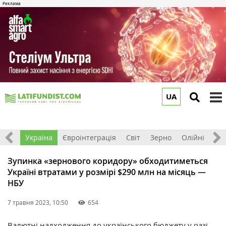
UA
to
m
Все
Україна
Євроінтеграція
Світ
Зерно
Олійні
До
Зупинка «зернового коридору» обходитиметься
Україні втратами у розмірі $290 млн на місяць —
НБУ
7 травня 2023, 10:50
654
Валютні надходження до українського бюджету у разі