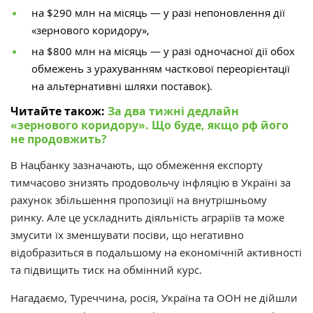
на
$
290 млн на місяць
—
у разі непоновлення дії
«з
ернового коридору
»,
на
$
800 млн на місяць
—
у разі одночасної дії обох
обмежень з урахуванням часткової переорієнтації
на альтернативні шляхи поставок).
Читайте також:
За два тижні дедлайн
«зернового коридору». Що буде, якщо рф його
не продовжить?
В Нацбанку зазначають, що обмеження експорту
тимчасово знизять продовольчу інфляцію в Україні за
рахунок збільшення пропозиції на внутрішньому
ринку. Але це ускладнить діяльність аграріїв та може
змусити їх зменшувати посіви, що негативно
відобразиться в подальшому на економічній активності
та підвищить тиск на обмінний курс.
Нагадаємо,
Туреччина, росія, Україна та ООН не дійшли