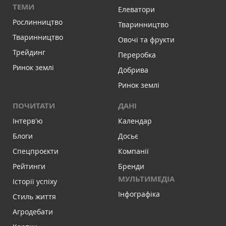
ТЕМИ
Елеватори
Рослинництво
Тваринництво
Тваринництво
Овочі та фрукти
Трейдинг
Переробка
Ринок землі
Добрива
Ринок землі
ПОЧИТАТИ
ДАНІ
Інтервʼю
Календар
Блоги
Досьє
Спецпроєкти
Компанії
Рейтинги
Бренди
МУЛЬТИМЕДІА
Історії успіху
Інфографіка
Стиль життя
Агродебати