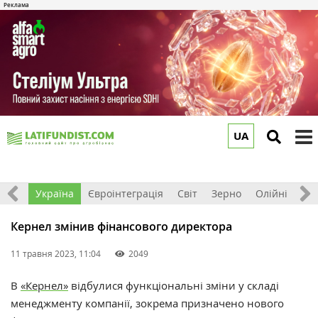
UA
to
m
Все
Україна
Євроінтеграція
Світ
Зерно
Олійні
До
Кернел змінив фінансового директора
11 травня 2023, 11:04
2049
В
«Кернел»
відбулися функціональні зміни у складі
менеджменту компанії, зокрема призначено нового