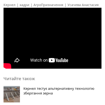
|
|
|
Кернел
кадри
АгроПризначення
Усачева Анастасия
Читайте також
Кернел тестує альтернативну технологію
зберігання зерна