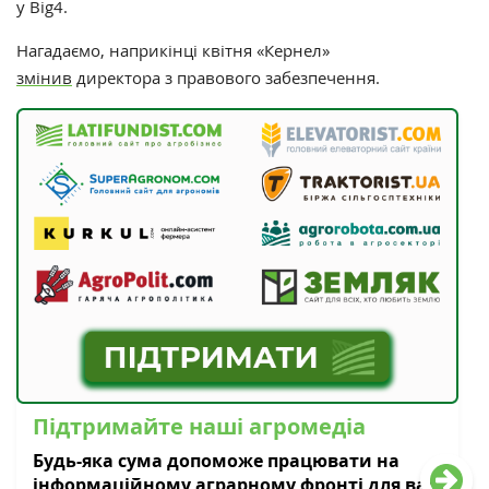
у Big4.
Нагадаємо, наприкінці квітня «Кернел»
змінив
д
иректора з правового забезпечення.
Підтримайте наші агромедіа
Будь-яка сума допоможе працювати на
інформаційному аграрному фронті для вас