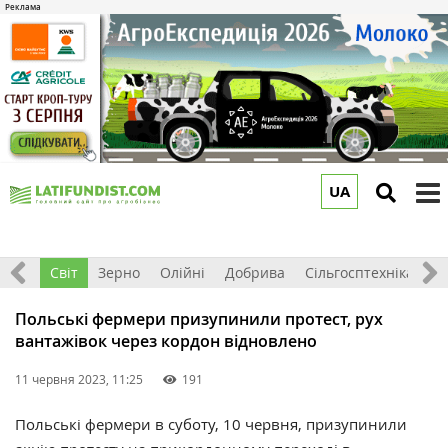
UA
to
m
ація
Світ
Зерно
Олійні
Добрива
Сільгосптехніка
П
Польські фермери призупинили протест, рух
вантажівок через кордон відновлено
11 червня 2023, 11:25
191
Польські фермери в суботу, 10 червня, призупинили