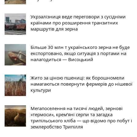
Укрзалізниця веде переговори з сусідніми
країнами про розширення транзитних
маршрутів для зерна
Більше 30 млн т українського зерна не буде
експортовано, якщо ситуація з портами на
налагодиться — Висоцький
Жито за ціною пшениці: як борошномели
намагаються повернути фермерів до нішевої
культури
Мегапоселення на тисячі людей, зернові
«термоси», крем’яні серпи та загадка
трипільського хліба — що відомо про побут і
землеробство Трипілля