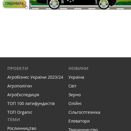
ПРОЕКТИ
НОВИНИ
Агробізнес України 2023/24
Україна
Агрополігон
Світ
АгроЕкспедиція
Зерно
ТОП 100 латифундистів
Олійні
ТОП Organic
Сільгосптехніка
ТЕМИ
Елеватори
Рослинництво
Тваринництво