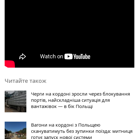
Читайте також
Черги на кордоні зросли через блокування
портів, найскладніша ситуація для
вантажівок — в бік Польщі
Вагони на кордоні з Польщею
скануватимуть без зупинки поїзда: митниця
готує запуск нової системи