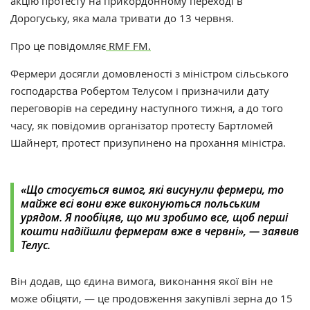
акцію протесту на прикордонному переході в
Дорогуську, яка мала тривати до 13 червня.
Про це повідомляє
RMF FM.
Фермери досягли домовленості з міністром сільського
господарства Робертом Телусом і призначили дату
переговорів на середину наступного тижня, а до того
часу, як повідомив організатор протесту Бартломей
Шайнерт, протест призупинено на прохання міністра.
«
Що стосується вимог, які висунули фермери, то
майже всі вони вже виконуються польським
урядом. Я пообіцяв, що ми зробимо все, щоб перші
кошти надійшли фермерам вже в червні
», —
заявив
Телус.
Він додав, що єдина вимога, виконання якої він не
може обіцяти,
—
це продовження закупівлі зерна до 15