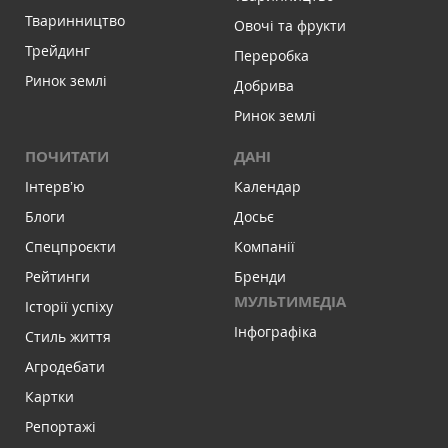
Тваринництво
Овочі та фрукти
Трейдинг
Переробка
Ринок землі
Добрива
Ринок землі
ПОЧИТАТИ
ДАНІ
Інтервʼю
Календар
Блоги
Досьє
Спецпроєкти
Компанії
Рейтинги
Бренди
МУЛЬТИМЕДІА
Історії успіху
Інфографіка
Стиль життя
Агродебати
Картки
Репортажі