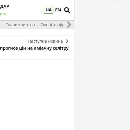
НДАР
Реклама
UA
EN
инг
Тваринництво
Овочі та фрукти
Наступна новина
прогноз цін на аміачну селітру