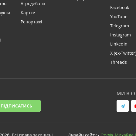
тво
Агродебати
Facebook
рукти
Картки
YouTube
Репортажі
Telegram
Instagram
і
LinkedIn
X (ex-Twitter
Threads
МИ В С
ПІДПИСАТИСЬ
-2026. Всі права захищені
Дизайн сайту -
Cтудія Михайла 