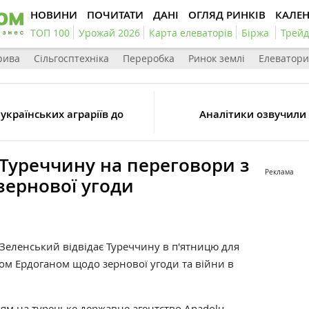
НОВИНИ
ПОЧИТАТИ
ДАНІ
ОГЛЯД РИНКІВ
КАЛЕ
ТОП 100
Урожай 2026
Карта елеваторів
Біржа
Трейд
рива
Сільгосптехніка
Переробка
Ринок землі
Елеватори
країнських аграріїв до
Аналітики озвучили 
 Туреччину на переговори з
Реклама
зернової угоди
еленський відвідає Туреччину в п'ятницю для
пом Ердоганом щодо зернової угоди та війни в
ям на турецьке державне агентство Anadolu.