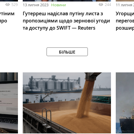
529
244
13 липня 2023
Новини
11 липня 
утіним
Гутерреш надіслав путіну листа з
Угорщи
про
пропозиціями щодо зернової угоди
перего
та доступу до SWIFT — Reuters
розшир
БІЛЬШЕ