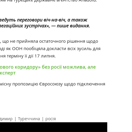
ведуть переговори віч-на-віч, а також
егаційних зустрічах», — пише видання.
ла, що не прийняла остаточного рішення щодо
ді як ООН пообіцяла докласти всіх зусиль для
 терміну її дії 17 липня.
ового коридору» без росії можлива, але
ксперт
існу пропозицію Євросоюзу щодо підключення
|
|
одимир
Туреччина
росія