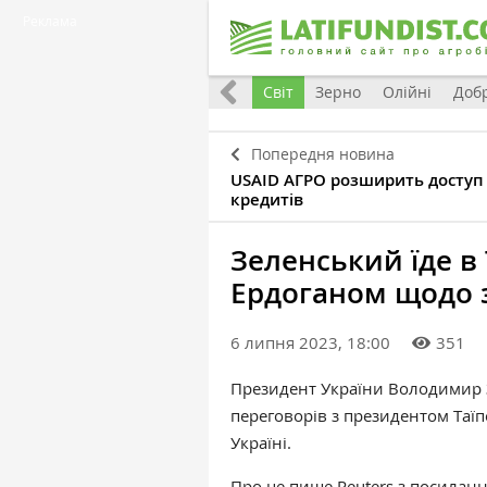
Реклама
Все
Україна
Євроінтеграція
Світ
Зерно
Олійні
Доб
Попередня новина
USAID АГРО розширить доступ у
кредитів
Зеленський їде в
Ердоганом щодо 
6 липня 2023, 18:00
351
Президент України Володимир З
переговорів з президентом Таї
Україні.
Про це
пише
Reuters з посиланн