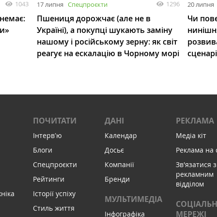
1043
1296
17 липня
Спецпроєкти
20 липня
 немає:
Пшениця дорожчає (але не в
Чи пове
ли»
Україні), а покупці шукають заміну
нинішн
нашому і російському зерну: як світ
розвив
реагує на ескалацію в Чорному морі
сценар
ПОЧИТАТИ
ДАНІ
РЕКЛАМА
Інтервʼю
Календар
Медіа кіт
Блоги
Досьє
Реклама на 
Спецпроєкти
Компанії
Зв'язатися з
рекламним
Рейтинги
Бренди
відділом
хніка
Історії успіху
МУЛЬТИМЕДІА
СОЦІАЛЬН
Стиль життя
МЕРЕЖІ
Інфографіка