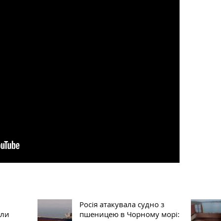
Росія атакувала судно з
сли
пшеницею в Чорному морі: