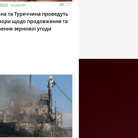
271
2023
Новини
на та Туреччина проведуть
вори щодо продовження та
ення зернової угоди