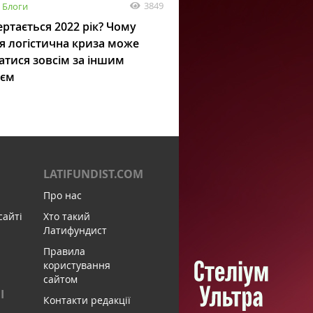
3849
Блоги
ртається 2022 рік? Чому
я логістична криза може
атися зовсім за іншим
ієм
LATIFUNDIST.COM
Про нас
сайті
Хто такий
Латифундист
Правила
користування
сайтом
І
Контакти редакції