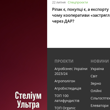
22 липня
Спецпроєкти
Ріпак є, покупці є, а експорту
чому кооперативи «застряг
через ДАР?
ПРОЕКТИ
НОВИНИ
Агробізнес України
Україна
2023/24
Світ
Агрополігон
Зерно
АгроЕкспедиція
Олійні
ТОП 100
Сільгоспте
латифундистів
Елеватори
ТОП Organic