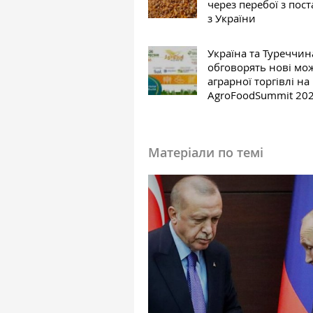
через перебої з пос
з України
Україна та Туреччин
обговорять нові мо
аграрної торгівлі на
AgroFoodSummit 20
Матеріали по темі