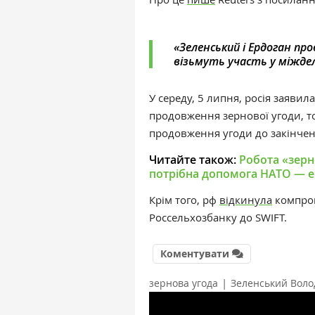
«Зеленський і Ердоган про
візьмуть участь у міждел
У середу, 5 липня, росія заяви
продовження зернової угоди, то
продовження угоди до закінчення
Читайте також:
Робота «зерн
потрібна допомога НАТО — е
Крім того, рф
відкинула
компром
Россельхозбанку до SWIFT.
Коментувати
|
зернова угода
Зеленський Вол