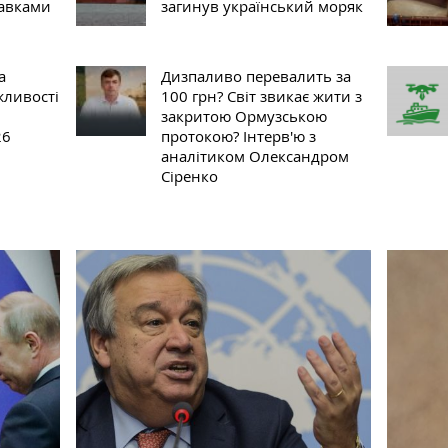
тавками
загинув український моряк
а
Дизпаливо перевалить за
жливості
100 грн? Світ звикає жити з
закритою Ормузською
26
протокою? Інтерв'ю з
аналітиком Олександром
Сіренко