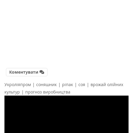
Коментувати
|
|
|
|
Укроліяпром
соняшник
ріпак
соя
врожай олійних
|
культур
прогноз виробництва