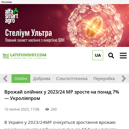
UA
to
m
ерно
Олійні
Добрива
Сільгосптехніка
Переробка
Рин
Врожай олійних у 2023/24 МР зросте на понад 7%
— Укроліяпром
10 липня 2023, 17:06
260
В Україні у 2023/24МР очікується зростання врожаю