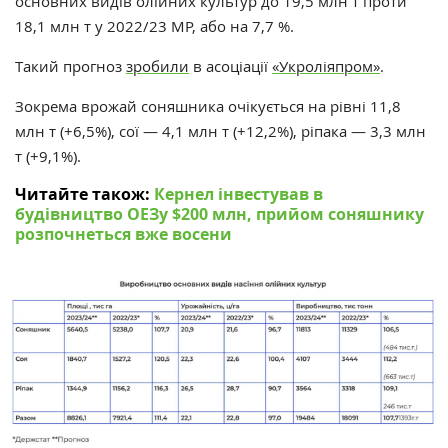
основних видів олійних культур до 19,5 млн т проти
18,1 млн т у 2022/23 МР, або на 7,7 %.
Такий прогноз
зробили
в асоціації
«Укроліяпром»
.
Зокрема врожай соняшника очікується на рівні 11,8
млн т (+6,5%), сої — 4,1 млн т (+12,2%), ріпака — 3,3 млн
т (+9,1%).
Читайте також:
Кернел інвестував в
будівництво ОЕЗу $200 млн, прийом соняшнику
розпочнеться вже восени