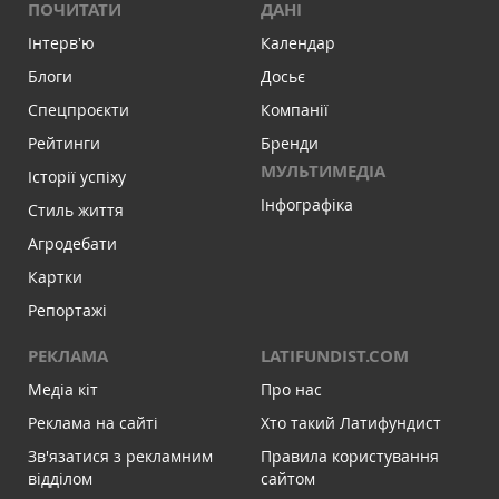
ПОЧИТАТИ
ДАНІ
Інтервʼю
Календар
Блоги
Досьє
Спецпроєкти
Компанії
Рейтинги
Бренди
МУЛЬТИМЕДІА
Історії успіху
Інфографіка
Стиль життя
Агродебати
Картки
Репортажі
РЕКЛАМА
LATIFUNDIST.COM
Медіа кіт
Про нас
Реклама на сайті
Хто такий Латифундист
Зв'язатися з рекламним
Правила користування
відділом
сайтом