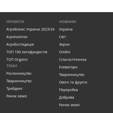
ПРОЕКТИ
НОВИНИ
Агробізнес України 2023/24
Україна
Агрополігон
Світ
АгроЕкспедиція
Зерно
ТОП 100 латифундистів
Олійні
ТОП Organic
Сільгосптехніка
ТЕМИ
Елеватори
Рослинництво
Тваринництво
Тваринництво
Овочі та фрукти
Трейдинг
Переробка
Ринок землі
Добрива
Ринок землі