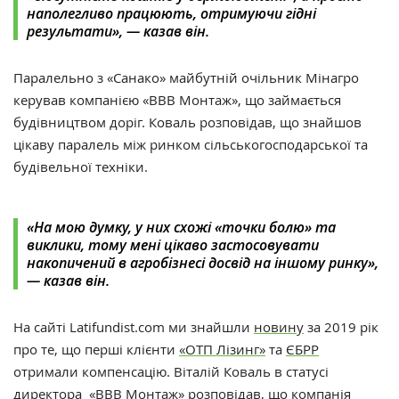
наполегливо працюють, отримуючи гідні
результати», — казав він.
Паралельно з «Санако» майбутній очільник Мінагро
керував компанією «ВВВ Монтаж», що займається
будівництвом доріг. Коваль розповідав, що знайшов
цікаву паралель між ринком сільськогосподарської та
будівельної техніки.
«На мою думку, у них схожі «точки болю» та
виклики, тому мені цікаво застосовувати
накопичений в агробізнесі досвід на іншому ринку»,
— казав він.
На сайті Latifundist.com ми знайшли
новину
за 2019 рік
про те, що перші клієнти
«ОТП Лізинг»
та
ЄБРР
отримали компенсацію. Віталій Коваль в статусі
директора «ВВВ Монтаж» розповідав, що компанія