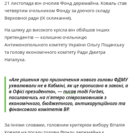
21 листопада він очолив Фонд держмайна. Коваль став
четвертим очільником Фонду за діючого складу
Верховної ради (
IX скликання).
На шляху до високого крісла він обійшов інших
претендентів
—
колишню очільницю
Антимонопольного комітету України Ольгу Піщанську
та голову економічного комітету Ради Дмитра
Наталуха.
«Але рішення про призначення нового голови ФДМУ
ухвалювали не в Кабміні, як це прописано в законі, а
в Офісі президента
»
,
—
писав
тоді Forbes,
посилаючись на п'ятеро співрозмовників з
економічного, бюджетного, антикорупційного та
фінансового комітетів ВР.
За їхніми словами, головним критерієм вибору Віталія
Коваля на посаду голови Фонду держмайна є