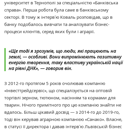
університет в Тернополі за спеціальністю «Банківська
справа». Перша робота була саме в банківському
секторі. В тому ж інтервʼю Коваль розповідав, що в
банку подобалось вивчати та аналізувати бізнес-
процеси клієнтів, серед яких були і аграрії.
«Ще тоді я зрозумів, що люди, які працюють на
землі, — особливі. Вони випромінюють позитивну
енергію творення, таку властиву українській нації
на рівні ДНК», — говорив він.
З 2012-го протягом 5 років очолював компанію
«Інвесттрейдсервіс», що спеціалізується на оптовій
торгівлі зерном, тютюном, насінням та кормами для
тварин. Нічого примітного про цю компанію знайти не
вдалось. Більш цікавий досвід — з 2014-го до 2019-го,
тоді він керував аграрною компанією «Санако». Власне,
в статусі її директора і давав інтервʼю Львівській бізнес