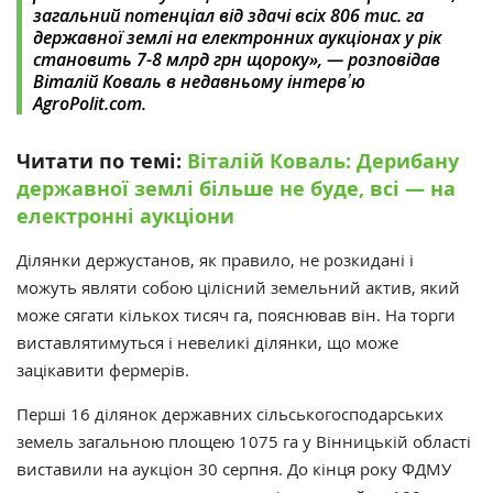
загальний потенціал від здачі всіх 806 тис. га
державної землі на електронних аукціонах у рік
становить 7-8 млрд грн щороку»,
— розповідав
Віталій Коваль в недавньому інтервʼю
AgroPolit.com.
Читати по темі:
Віталій Коваль: Дерибану
державної землі більше не буде, всі — на
електронні аукціони
Ділянки держустанов, як правило, не розкидані і
можуть являти собою цілісний земельний актив, який
може сягати кількох тисяч га
, пояснював він. На торги
виставлятимуться і невеликі ділянки, що може
зацікавити фермерів.
Перші 16 ділянок державних сільськогосподарських
земель загальною площею 1075 га у Вінницькій області
виставили на аукціон 30 серпня.
Д
о кінця року ФДМУ