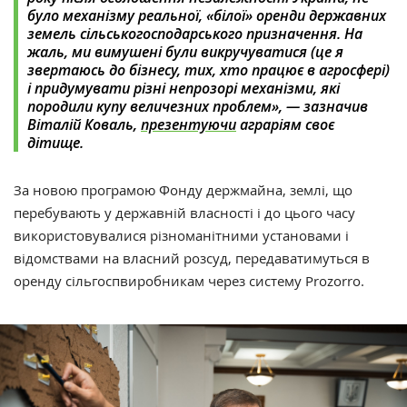
було механізму реальної,
«
білої
»
оренди державних
земель сільськогосподарського призначення. На
жаль, ми вимушені були викручуватися (це я
звертаюсь до бізнесу, тих, хто працює в агросфері)
і придумувати різні непрозорі механізми, які
породили купу величезних проблем
»
, — зазначив
Віталій Коваль,
презентуючи
аграріям своє
дітище.
За новою програмою Фонду держмайна, землі, що
перебувають у державній власності і до цього часу
використовувалися різноманітними установами і
відомствами на власний розсуд, передаватимуться в
оренду сільгоспвиробникам через систему Prozorro.