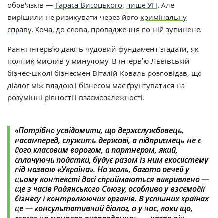
обов'язків —
Тараса Висоцького
,
пише УП
. Але
вирішили не ризикувати через його
кримінальну
справу
. Хоча, до слова, провадження по ній зупинене.
Ранні інтервʼю дають чудовий фундамент згадати, як
політик мислив у минулому. В інтервʼю Львівській
бізнес-школі бізнесмен Віталій Коваль розповідав, що
діалог між владою і бізнесом має ґрунтуватися на
розумінні рівності і взаємозалежності.
«
Потрібно усвідомити, що держслужбовець,
насамперед, служить державі, а підприємець не є
його класовим ворогом, а партнером, який,
сплачуючи податки, будує разом із ним екосистему
під назвою «Україна». На жаль, багато речей у
цьому контексті досі сприймаються викривлено —
ще з часів Радянського Союзу, особливо у взаємодії
бізнесу і контролюючих органів. В успішних країнах
це — консультативний діалог, а у нас, поки що,
схоже на монолог-виправдання
»,
— казав він.