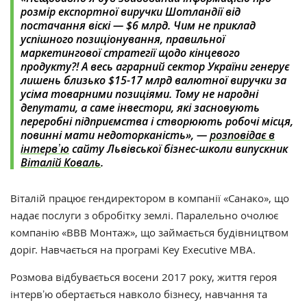
розмір експортної виручки Шотландії від
постачання віскі — $6 млрд. Чим не приклад
успішного позиціонування, правильної
маркетингової стратегії щодо кінцевого
продукту?! А весь аграрний сектор України генерує
лишень близько $15-17 млрд валютної виручки за
усіма товарними позиціями. Тому не народні
депутати, а саме інвестори, які засновують
переробні підприємства і створюють робочі місця,
повинні мати недоторканість», —
розповідає в
інтервʼю
сайту Львівської бізнес-школи випускник
Віталій Коваль
.
Віталій працює гендиректором в компанії «Санако», що
надає послуги з обробітку землі. Паралельно очолює
компанію «ВВВ Монтаж», що займається будівництвом
доріг. Навчається на програмі Key Executive MBA.
Розмова відбувається восени 2017 року, життя героя
інтервʼю обертається навколо бізнесу, навчання та