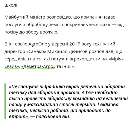
школі.
Майбутній міністр розповідав, що компанія надає
послуги з обробітку землі і покриває увесь цикл — від
посіву до збору врожаю.
В
інтервʼю AgroOne
у вересні 2017 року технічний
директор «Санако» Михайло Денисов розповідав, що
серед клієнтів «є такі потужні агрохолдинги, як
«Мрія»
,
«Райз»
,
«Деметра-Агро»
та інші».
«Це спонукає підрядника вкрай ретельно обирати
техніку для збирання врожаю. Адже необхідно
якісно провести збиральну компанію на величезній
площі у максимально стислі терміни. І відмова
техніки, неякісна робота, що приводить до
втрат», — пояснював він.