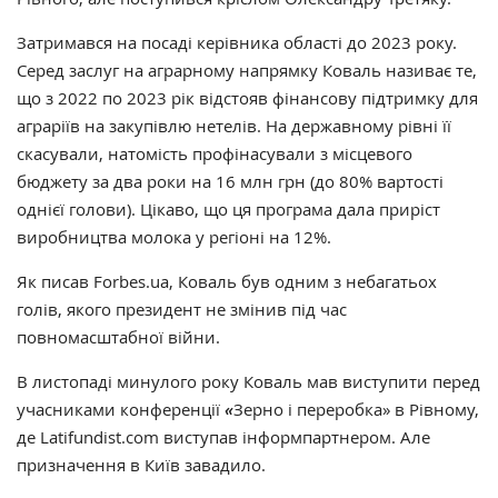
Затримався на посаді керівника області до 2023 року.
Серед заслуг на аграрному напрямку Коваль називає те,
що з 2022 по 2023 рік відстояв фінансову підтримку для
аграріїв на закупівлю нетелів. На державному рівні її
скасували, натомість профінасували з місцевого
бюджету за два роки на 16 млн грн (до 80% вартості
однієї голови). Цікаво, що ця програма дала приріст
виробництва молока у регіоні на 12%.
Як писав Forbes.ua, Коваль був одним з небагатьох
голів, якого президент не змінив під час
повномасштабної війни.
В листопаді минулого року Коваль мав виступити перед
учасниками конференції
«
Зерно і переробка» в Рівному,
де Latifundist.com виступав інформпартнером. Але
призначення в Київ завадило.