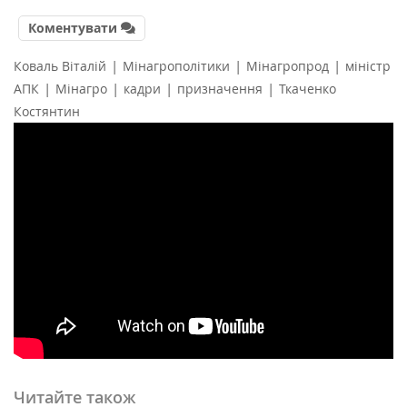
Коментувати
|
|
|
Коваль Віталій
Мінагрополітики
Мінагропрод
міністр
|
|
|
|
АПК
Мінагро
кадри
призначення
Ткаченко
Костянтин
Читайте також