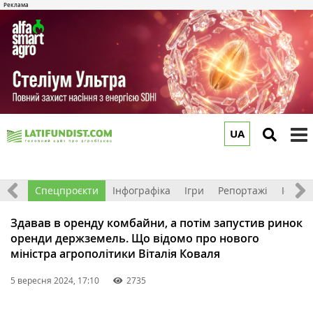
UA
to
m
логи
Спецпроєкти
Інфографіка
Ігри
Репортажі
Історії
Здавав в оренду комбайни, а потім запустив ринок
оренди держземель. Що відомо про нового
міністра агрополітики Віталія Коваля
5 вересня 2024, 17:10
2735