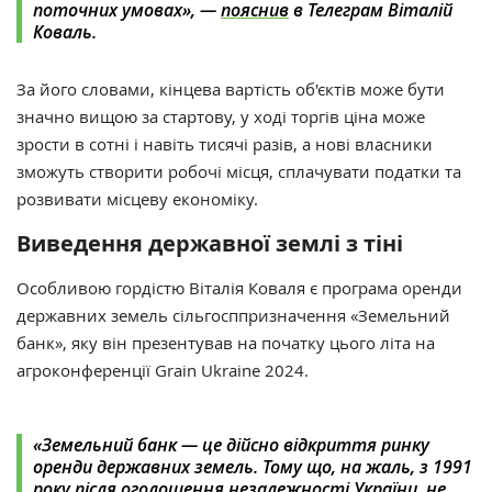
поточних умовах
»
,
—
пояснив
в Телеграм Віталій
Коваль.
За його словами, кінцева вартість об'єктів може бути
значно вищою за стартову, у ході торгів ціна може
зрости в сотні і навіть тисячі разів, а нові власники
зможуть створити робочі місця, сплачувати податки та
розвивати місцеву економіку.
Виведення державної землі з тіні
Особливою гордістю Віталія Коваля є програма оренди
державних земель сільгосппризначення
«
Земельний
банк
»
, яку він презентував на початку цього літа на
агроконференції
Grain Ukraine 2024.
«
Земельний банк — це дійсно відкриття ринку
оренди державних земель. Тому що, на жаль, з 1991
року після оголошення незалежності України, не