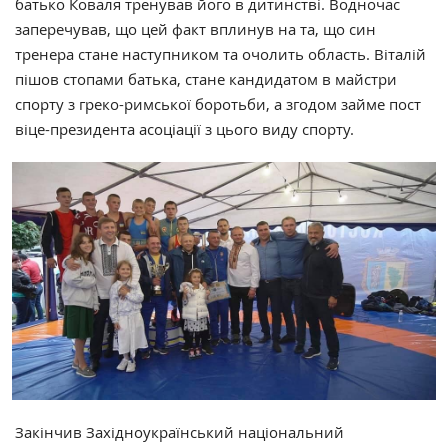
батько Коваля тренував його в дитинстві. Водночас
заперечував, що цей факт вплинув на та, що син
тренера стане наступником та очолить область. Віталій
пішов стопами батька, стане кандидатом в майстри
спорту з греко-римської боротьби, а згодом займе пост
віце-президента асоціації з цього виду спорту.
Закінчив Західноукраїнський національний