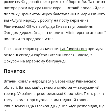
розвитку Федерації греко-римської боротьби. Та вже за
півтора роки карʼєра міняє курс — Віталій Коваль йде в
політику. Транзитом через балотування в мери Рівного
від «Слуги народу», роботу на посту керівника
Рівненської ОВА, переїзд до Києва та управління
Фондом держмайна, він очолить Міністерство аграрної
політики та продовольства.
По свіжих слідах призначення
Latifundist.com
пригадує
основні епізоди карʼєри Віталія Коваля. Звісно, з
фокусом на аграрному бекграунді.
Початок
Віталій Коваль
народився у Березному Рівненської
області. Батько майбутнього міністра — заслужений
тренер України з греко-римської боротьби. Пʼять років
тому в коментарі журналістам тодішній голова
Рівненської ОДА Олександр Данильчук розповідав, що