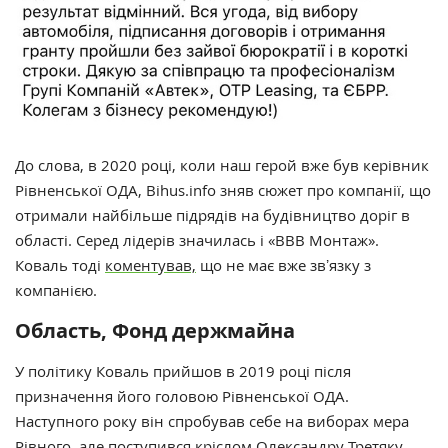
До слова, в 2020 році, коли наш герой вже був керівник
Рівненської ОДА, Bihus.info зняв сюжет про компанії, що
отримали найбільше підрядів на будівництво доріг в
області. Серед лідерів значилась і «ВВВ Монтаж».
Коваль тоді
коментував,
що не має вже звʼязку з
компанією.
Область, Фонд держмайна
У політику Коваль прийшов в 2019 році після
призначення його головою Рівненської ОДА.
Наступного року він спробував себе на виборах мера
Рівного, але поступився кріслом Олександру Третяку.