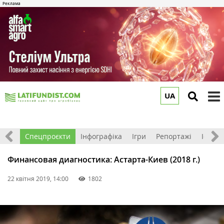
UA
to
m
логи
Спецпроєкти
Інфографіка
Ігри
Репортажі
Історії
Финансовая диагностика: Астарта-Киев (2018 г.)
22 квітня 2019, 14:00
1802