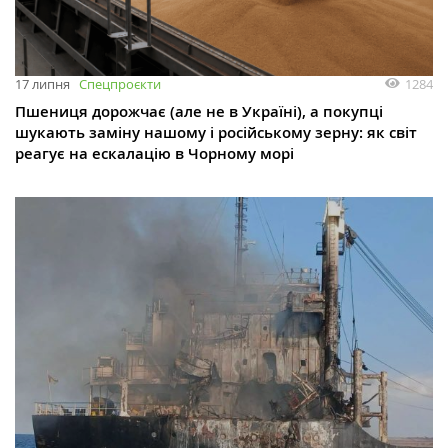
1284
17 липня
Спецпроєкти
Пшениця дорожчає (але не в Україні), а покупці
шукають заміну нашому і російському зерну: як світ
реагує на ескалацію в Чорному морі