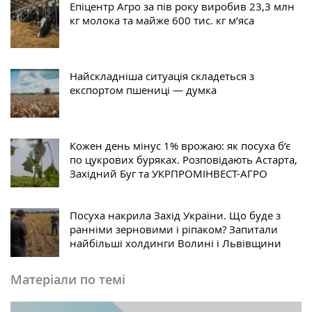
Епіцентр Агро за пів року виробив 23,3 млн
кг молока та майже 600 тис. кг м’яса
Найскладніша ситуація складеться з
експортом пшениці — думка
Кожен день мінус 1% врожаю: як посуха б’є
по цукрових буряках. Розповідають Астарта,
Західний Буг та УКРПРОМІНВЕСТ-АГРО
Посуха накрила Захід України. Що буде з
ранніми зерновими і ріпаком? Запитали
найбільші холдинги Волині і Львівщини
Матеріали по темі