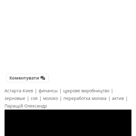
Коментувати
|
|
|
Астарта-Киев
финансы
цукрове виробництво
|
|
|
|
|
зерновые
соя
молоко
переработка молока
актив
Паращій Олександр