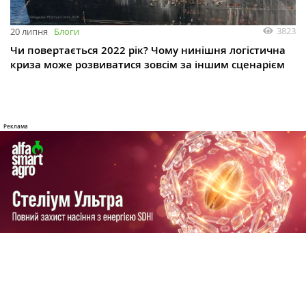
3823
20 липня
Блоги
Чи повертається 2022 рік? Чому нинішня логістична
криза може розвиватися зовсім за іншим сценарієм