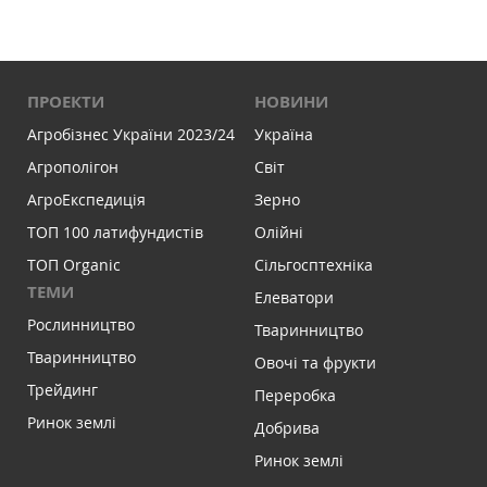
ПРОЕКТИ
НОВИНИ
Агробізнес України 2023/24
Україна
Агрополігон
Світ
АгроЕкспедиція
Зерно
ТОП 100 латифундистів
Олійні
ТОП Organic
Сільгосптехніка
ТЕМИ
Елеватори
Рослинництво
Тваринництво
Тваринництво
Овочі та фрукти
Трейдинг
Переробка
Ринок землі
Добрива
Ринок землі