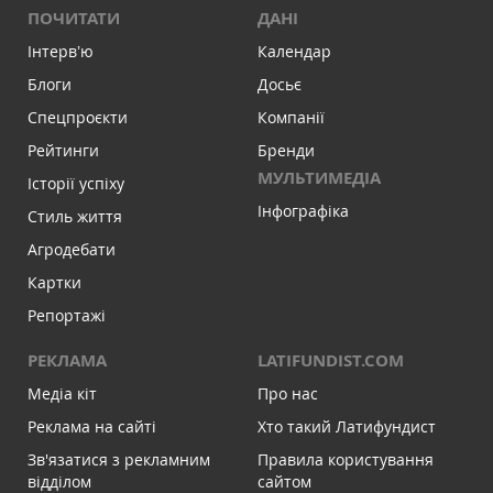
ПОЧИТАТИ
ДАНІ
Інтервʼю
Календар
Блоги
Досьє
Спецпроєкти
Компанії
Рейтинги
Бренди
МУЛЬТИМЕДІА
Історії успіху
Інфографіка
Стиль життя
Агродебати
Картки
Репортажі
РЕКЛАМА
LATIFUNDIST.COM
Медіа кіт
Про нас
Реклама на сайті
Хто такий Латифундист
Зв'язатися з рекламним
Правила користування
відділом
сайтом