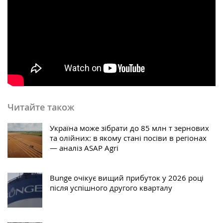
Читайте також
Україна може зібрати до 85 млн т зернових
та олійних: в якому стані посіви в регіонах
— аналіз ASAP Agri
Bunge очікує вищий прибуток у 2026 році
після успішного другого кварталу