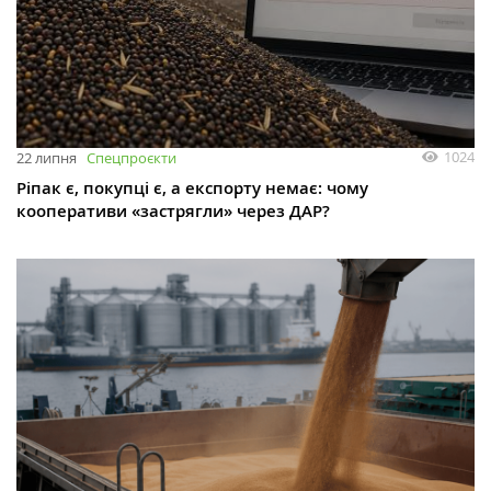
1024
22 липня
Спецпроєкти
Ріпак є, покупці є, а експорту немає: чому
кооперативи «застрягли» через ДАР?