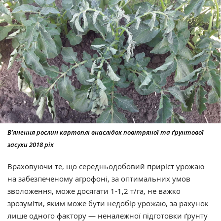
В’янення рослин картоплі внаслідок повітряної та ґрунтової
засухи 2018 рік
Враховуючи те, що середньодобовий приріст урожаю
на забезпеченому агрофоні, за оптимальних умов
зволоження, може досягати 1-1,2 т/га, не важко
зрозуміти, яким може бути недобір урожаю, за рахунок
лише одного фактору — неналежної підготовки ґрунту