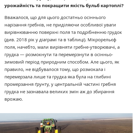
урожайність та покращити якість бульб картоплі?
Вважалося, що для цього достатньо осіннього
нарізання гребнів, не приділяючи особливої уваги
вирівнюванню поверхні поля та подрібненню грудок
(див. 2018 рік у діаграмі та в таблиці). Мікрорельєф
поля, начебто, мали вирівняти гребне-утворювачі, а
грудка — розмокнути та перемерзнути в осінньо-
зимовий період природним способом. Але цього, як
правило, не відбувалося тому, що розмокала і
перемерзала лише та грудка яка була на глибині
промерзання ґрунту, у центральній частині гребня
грудка не зазнавала великих змін аж до збирання
врожаю.