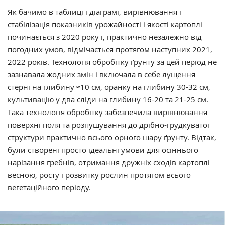
Як бачимо в таблиці і діаграмі, вирівнювання і
стабілізація показників урожайності і якості картоплі
починається з 2020 року і, практично незалежно від
погодних умов, відмічається протягом наступних 2021,
2022 років. Технологія обробітку ґрунту за цей період не
зазнавала жодних змін і включала в себе лущення
стерні на глибину ≈10 см, оранку на глибину 30-32 см,
культивацію у два сліди на глибину 16-20 та 21-25 см.
Така технологія обробітку забезпечила вирівнювання
поверхні поля та розпушування до дрібно-грудкуватої
структури практично всього орного шару ґрунту. Відтак,
були створені просто ідеальні умови для осіннього
нарізання гребнів, отримання дружніх сходів картоплі
весною, росту і розвитку рослин протягом всього
вегетаційного періоду.