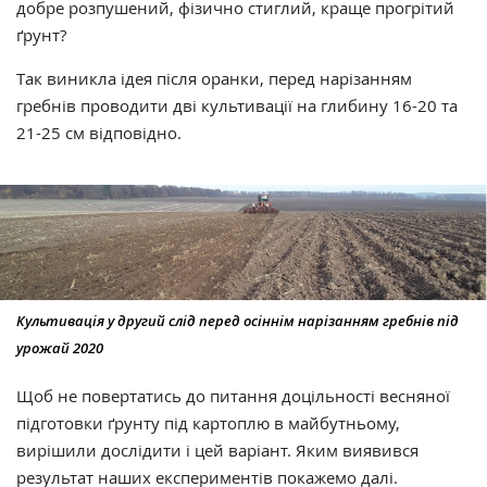
добре розпушений, фізично стиглий, краще прогрітий
ґрунт?
Так виникла ідея після оранки, перед нарізанням
гребнів проводити дві культивації на глибину 16-20 та
21-25 см відповідно.
Культивація у другий слід перед осіннім нарізанням гребнів під
урожай 2020
Щоб не повертатись до питання доцільності весняної
підготовки ґрунту під картоплю в майбутньому,
вирішили дослідити і цей варіант. Яким виявився
результат наших експериментів покажемо далі.