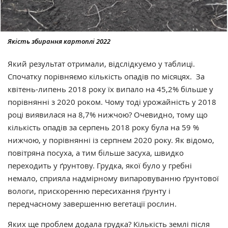
Якість збирання картоплі 2022
Який результат отримали, відслідкуємо у таблиці.
Спочатку порівняємо кількість опадів по місяцях. За
квітень-липень 2018 року їх випало на 45,2% більше у
порівнянні з 2020 роком. Чому тоді урожайність у 2018
році виявилася на 8,7% нижчою? Очевидно, тому що
кількість опадів за серпень 2018 року була на 59 %
нижчою, у порівнянні із серпнем 2020 року. Як відомо,
повітряна посуха, а тим більше засуха, швидко
переходить у ґрунтову. Грудка, якої було у гребні
немало, сприяла надмірному випаровуванню ґрунтової
вологи, прискоренню пересихання ґрунту і
передчасному завершенню вегетації рослин.
Яких ще проблем додала грудка? Кількість землі після