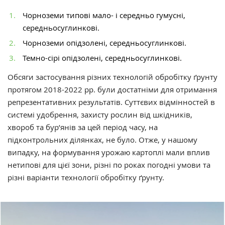
Чорноземи типові мало- і середньо гумусні,
середньосуглинкові.
Чорноземи опідзолені, середньосуглинкові.
Темно-сірі опідзолені, середньосуглинкові.
Обсяги застосування різних технологій обробітку ґрунту
протягом 2018-2022 рр. були достатніми для отримання
репрезентативних результатів. Суттєвих відмінностей в
системі удобрення, захисту рослин від шкідників,
хвороб та бур’янів за цей період часу, на
підконтрольних ділянках, не було. Отже, у нашому
випадку, на формування урожаю картоплі мали вплив
нетипові для цієї зони, різні по роках погодні умови та
різні варіанти технології обробітку ґрунту.