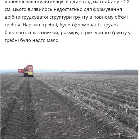
доповнювала культивація в один слід на глибину ≈ 22
см. Цього виявилось недостатньо для формування
дрібно-грудкуватої структури ґрунту в повному об’ємі
гребня. Нарізані гребні, були сформовані з грудок
більшого, ніж зазвичай, розміру, структурного ґрунту у
гребні було надто мало.