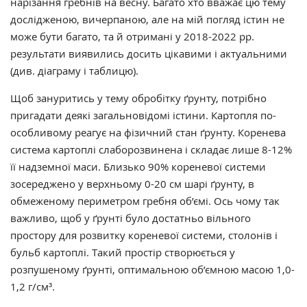
нарізання гребнів на весну. Багато хто вважає цю тему
дослідженою, вичерпаною, але на мій погляд істин не
може бути багато, та й отримані у 2018-2022 рр.
результати виявились досить цікавими і актуальними
(див. діаграму і таблицю).
Щоб зануритись у тему обробітку ґрунту, потрібно
пригадати деякі загальновідомі істини. Картопля по-
особливому реагує на фізичний стан ґрунту. Коренева
система картоплі слаборозвинена і складає лише 8-12%
її надземної маси. Близько 90% кореневої системи
зосереджено у верхньому 0-20 см шарі ґрунту, в
обмеженому периметром гребня об’ємі. Ось чому так
важливо, щоб у ґрунті було достатньо вільного
простору для розвитку кореневої системи, столонів і
бульб картоплі. Такий простір створюється у
розпушеному ґрунті, оптимальною об’ємною масою 1,0-
1,2 г/см³.