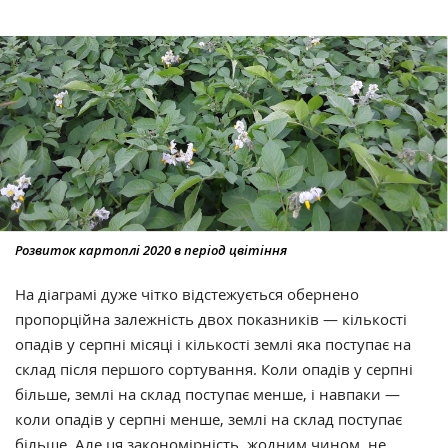
Розвиток картоплі 2020 в період цвітіння
На діаграмі дуже чітко відстежується обернено
пропорційна залежність двох показників — кількості
опадів у серпні місяці і кількості землі яка поступає на
склад після першого сортування. Коли опадів у серпні
більше, землі на склад поступає менше, і навпаки —
коли опадів у серпні менше, землі на склад поступає
більше. Але ця закономірність, жодним чином, не