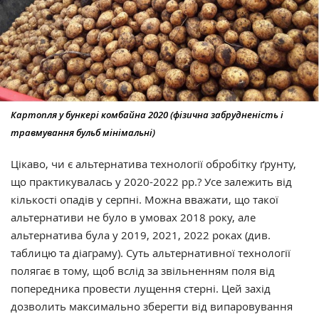
Картопля у бункері комбайна 2020 (фізична забрудненість і
травмування бульб мінімальні)
Цікаво, чи є альтернатива технології обробітку ґрунту,
що практикувалась у 2020-2022 рр.? Усе залежить від
кількості опадів у серпні. Можна вважати, що такої
альтернативи не було в умовах 2018 року, але
альтернатива була у 2019, 2021, 2022 роках (див.
таблицю та діаграму). Суть альтернативної технології
полягає в тому, щоб вслід за звільненням поля від
попередника провести лущення стерні. Цей захід
дозволить максимально зберегти від випаровування