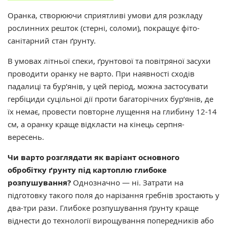
Оранка, створюючи сприятливі умови для розкладу
рослинних решток (стерні, соломи), покращує фіто-
санітарний стан ґрунту.
В умовах літньої спеки, ґрунтової та повітряної засухи
проводити оранку не варто. При наявності сходів
падалиці та бур’янів, у цей період, можна застосувати
гербіциди суцільної дії проти багаторічних бур’янів, де
їх немає, провести повторне лущення на глибину 12-14
см, а оранку краще відкласти на кінець серпня-
вересень.
Чи варто розглядати як варіант основного
обробітку ґрунту під картоплю глибоке
розпушування?
Однозначно — ні. Затрати на
підготовку такого поля до нарізання гребнів зростають у
два-три рази. Глибоке розпушування ґрунту краще
віднести до технології вирощування попередників або