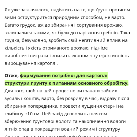
Як уже зазначалося,
надіятись на те, що ґрунт протягом
зими оструктуриться природним способом, не варто.
Багато грудок, аж до збирання і сортування врожаю,
залишалися такими, як були до нарізання гребнів. Така
грудка, безумовно, зробить свій негативний вплив на
кількість і якість отриманого врожаю, підніме
виробничі витрати і знизить економічну ефективність
вирощування картоплі.
Отже,
формування потрібної для картоплі
структури ґрунту є питанням основного обробітку.
Для того, щоб на цей процес не витрачати зайвих
зусиль і коштів, варто, без розриву в часі, відразу після
збирання попередника, провести лущення стерні на
глибину ≈10 см. Цей захід дозволить шляхом
збереження ґрунтової вологи та накопичення вологи
літніх опадів покращити водний режим і структуру
ґрунту, зменшити питомий опір ґрунту при оранці,