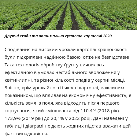
Дружні сходи та оптимальна густота картоплі 2020
Сподівання на високий урожай картоплі кращої якості
були підкріплені надійною базою, отже не безпідставні.
Така технологія обробітку ґрунту виявилась
ефективною в умовах нестабільного зволоження у
квітні-липні, та різної кількості опадів у серпні місяці.
Звісно, крім урожайності і якості картоплі, важливим
показником, що впливає на економічну ефективність, є
кількість землі з поля, яка відходить після першого
сортування, який змінювався від 110,4% (2018 рік),
173,9% (2019 рік) до 20,1% у 2022 році. Дані наведені у
таблиці і діаграмі не дають жодних підстав вважати цей
факт випадковістю.