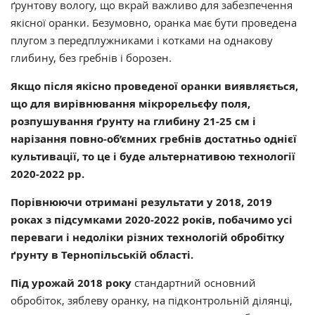
ґрунтову вологу, що вкрай важливо для забезпечення
якісної оранки. Безумовно, оранка має бути проведена
плугом з передплужниками і котками на однакову
глибину, без гребнів і борозен.
Якщо після якісно проведеної оранки виявляється,
що для вирівнювання мікрорельєфу поля,
розпушування ґрунту на глибину 21-25 см і
нарізання повно-об’ємних гребнів достатньо однієї
культивації, то це і буде альтернативою технології
2020-2022 рр.
Порівнюючи отримані результати у 2018, 2019
роках з підсумками 2020-2022 років, побачимо усі
переваги і недоліки
різних технологій обробітку
ґрунту в Тернопільській області.
Під урожай 2018 року
стандартний основний
обробіток, зяблеву оранку, на підконтрольній ділянці,