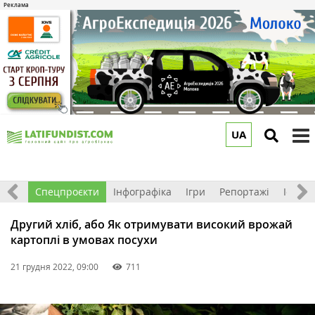
UA
to
m
логи
Спецпроєкти
Інфографіка
Ігри
Репортажі
Історії
Другий хліб, або Як отримувати високий врожай
картоплі в умовах посухи
21 грудня 2022, 09:00
711