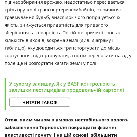
під час збирання врожаю, недостатньо пересівається
крізь пруткові транспортери комбайнів, спричиняє
травмування бульб, внаслідок чого погіршується їх
якість, знижується придатність для тривалого
зберігання та товарність. По тій же причині зростає
кількість відходів, зокрема землі (див. діаграму і
таблицю), яку доводиться транспортувати до місць
сортування, відсортовувати, а потім перевозити назад у
поле ще й розгортати кагати землі у полі.
У сухому залишку. Як у BASF контролюють
залишки пестицидів в продовольчій картоплі
ЧИТАТИ ТАКОЖ
Отож, яким чином в умовах нестабільного волого-
забезпечення Тернопілля покращити фізичні
властивості ґрунту, і на цій основі, збільшити