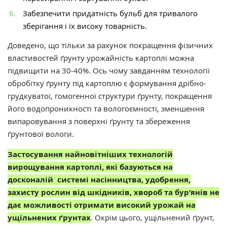
Забезпечити придатність бульб для тривалого
зберігання і їх високу товарність.
Доведено, що тільки за рахунок покращення фізичних
властивостей ґрунту урожайність картоплі можна
підвищити на 30-40%. Ось чому завданням технології
обробітку ґрунту під картоплю є формування дрібно-
грудкуватої, гомогенної структури ґрунту, покращення
його водопроникності та вологоємності, зменшення
випаровування з поверхні ґрунту та збереження
ґрунтової вологи.
Застосування найновітніших технологій
вирощування картоплі, які базуються на
досконалій системі насінництва, удобрення,
захисту рослин від шкідників, хвороб та бур’янів не
дає можливості отримати високий урожай на
ущільнених ґрунтах
. Окрім цього, ущільнений ґрунт,