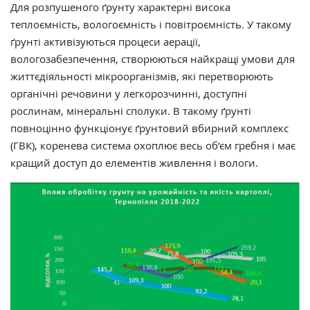
Для розпушеного ґрунту характерні висока
теплоємність, вологоємність і повітроємність. У такому
ґрунті активізуються процеси аерації,
вологозабезпечення, створюються найкращі умови для
життєдіяльності мікроорганізмів, які перетворюють
органічні речовини у легкорозчинні, доступні
рослинам, мінеральні сполуки. В такому ґрунті
повноцінно функціонує ґрунтовий вбирний комплекс
(ГВК), коренева система охоплює весь об’єм гребня і має
кращий доступ до елементів живлення і вологи.