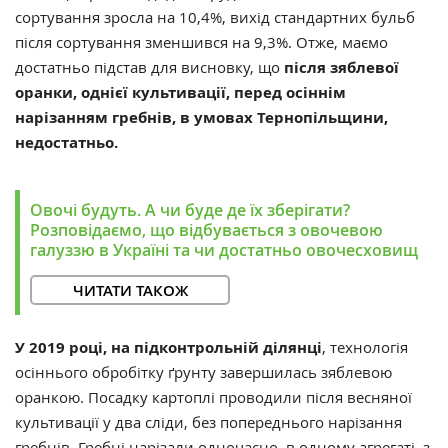
сортування зросла на 10,4%, вихід стандартних бульб
після сортування зменшився на 9,3%. Отже, маємо
достатньо підстав для висновку, що
після зяблевої
оранки, однієї культивації, перед осіннім
нарізанням гребнів, в умовах Тернопільщини,
недостатньо.
Овочі будуть. А чи буде де їх зберігати?
Розповідаємо, що відбувається з овочевою
галуззю в Україні та чи достатньо овочесховищ
ЧИТАТИ ТАКОЖ
У 2019 році,
на підконтрольній ділянці
, технологія
осіннього обробітку ґрунту завершилась зяблевою
оранкою. Посадку картоплі проводили після весняної
культивації у два сліди, без попереднього нарізання
гребнів. Гребні нарізали одночасно, в одному агрегаті, з