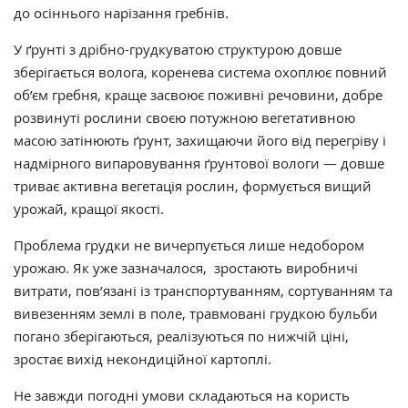
до осіннього нарізання гребнів.
У ґрунті з дрібно-грудкуватою структурою довше
зберігається волога, коренева система охоплює повний
об’єм гребня, краще засвоює поживні речовини, добре
розвинуті рослини своєю потужною вегетативною
масою затінюють ґрунт, захищаючи його від перегріву і
надмірного випаровування ґрунтової вологи — довше
триває активна вегетація рослин, формується вищий
урожай, кращої якості.
Проблема грудки не вичерпується лише недобором
урожаю. Як уже зазначалося, зростають виробничі
витрати, пов’язані із транспортуванням, сортуванням та
вивезенням землі в поле, травмовані грудкою бульби
погано зберігаються, реалізуються по нижчій ціні,
зростає вихід некондиційної картоплі.
Не завжди погодні умови складаються на користь