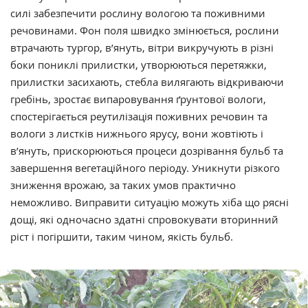
силі забезпечити рослину вологою та поживними
речовинами. Фон поля швидко змінюється, рослини
втрачають тургор, в’януть, вітри викручують в різні
боки пониклі прилистки, утворюються перетяжки,
прилистки засихають, стебла вилягають відкриваючи
гребінь, зростає випаровування ґрунтової вологи,
спостерігається реутилізація поживних речовин та
вологи з листків нижнього ярусу, вони жовтіють і
в’януть, прискорюються процеси дозрівання бульб та
завершення вегетаційного періоду. Уникнути різкого
зниження врожаю, за таких умов практично
неможливо. Виправити ситуацію можуть хіба що рясні
дощі, які одночасно здатні спровокувати вторинний
ріст і погіршити, таким чином, якість бульб.