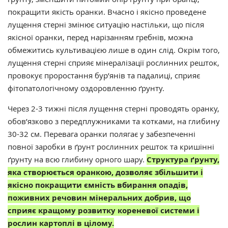
покращити якість оранки. Вчасно і якісно проведене
лущення стерні змінює ситуацію настільки, що після
якісної оранки, перед нарізанням гребнів, можна
обмежитись культивацією лише в один слід. Окрім того,
лущення стерні сприяє мінералізації рослинних решток,
провокує проростання бур’янів та падалиці, сприяє
фітопатологічному оздоровленню ґрунту.
Через 2-3 тижні після лущення стерні проводять оранку,
обов’язково з передплужниками та котками, на глибину
30-32 см. Перевага оранки полягає у забезпеченні
повної заробки в ґрунт рослинних решток та кришінні
ґрунту на всю глибину орного шару.
Структура ґрунту,
яка створюється оранкою, дозволяє збільшити і
якісно покращити ємність вбирання опадів,
поживних речовин мінеральних добрив, що
сприяє кращому розвитку кореневої системи і
рослин картоплі в цілому.