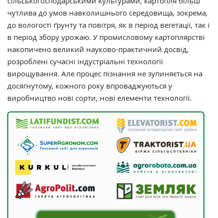
сільськогосподарськими культурами, картопля більш
чутлива до умов навколишнього середовища, зокрема,
до вологості ґрунту та повітря, як в період вегетації, так і
в період збору урожаю. У промисловому картоплярстві
накопичено великий науково-практичний досвід,
розроблені сучасні індустріальні технології
вирощування. Але процес пізнання не зупиняється на
досягнутому, кожного року впроваджуються у
виробництво нові сорти, нові елементи технології.