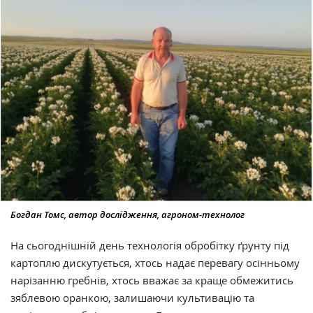
Богдан Томс, автор дослідження, агроном-технолог
На сьогоднішній день технологія обробітку ґрунту під
картоплю дискутується, хтось надає перевагу осінньому
нарізанню гребнів, хтось вважає за краще обмежитись
зяблевою оранкою, залишаючи культивацію та