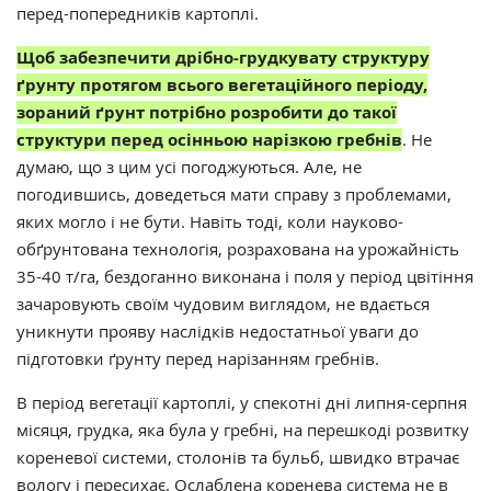
перед-попередників картоплі.
Щоб забезпечити дрібно-грудкувату структуру
ґрунту протягом всього вегетаційного періоду,
зораний ґрунт потрібно розробити до такої
структури перед осінньою нарізкою гребнів
. Не
думаю, що з цим усі погоджуються. Але, не
погодившись, доведеться мати справу з проблемами,
яких могло і не бути. Навіть тоді, коли науково-
обґрунтована технологія, розрахована на урожайність
35-40 т/га, бездоганно виконана і поля у період цвітіння
зачаровують своїм чудовим виглядом, не вдається
уникнути прояву наслідків недостатньої уваги до
підготовки ґрунту перед нарізанням гребнів.
В період вегетації картоплі, у спекотні дні липня-серпня
місяця, грудка, яка була у гребні, на перешкоді розвитку
кореневої системи, столонів та бульб, швидко втрачає
вологу і пересихає. Ослаблена коренева система не в