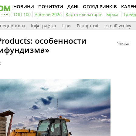
НОВИНИ
ПОЧИТАТИ
ДАНІ
ОГЛЯД РИНКІВ
КАЛЕ
ТОП 100
Урожай 2026
Карта елеваторів
Біржа
Трейд
пецпроєкти
Інфографіка
Ігри
Репортажі
Історії успіху
 Products: особенности
Реклама
тифундизма»
5