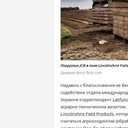
Погрузчик JCB в поле Lincolnshire Fiel
Джерело фото: flickr.com
Недавно с благословения ее Ве
содействии отдела международ
Украине корреспондент
Latifun
аграрно-техническим визитом. 
Lincolnshire Field Products
, кото
считаться агрохолдингом (обра