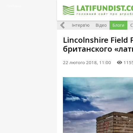
Реклама
Всі матеріали
Фото
Інтерв'ю
Відео
Блоги
С
Lincolnshire Field
британского «ла
22 лютого 2018, 11:00
115