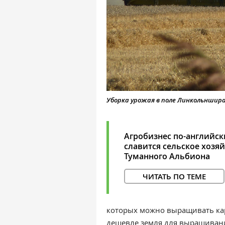
Уборка урожая в поле Линкольншир
Агробизнес по-английск
славится сельское хозя
Туманного Альбиона
ЧИТАТЬ ПО ТЕМЕ
которых можно выращивать кар
дешевле земля для выращивани