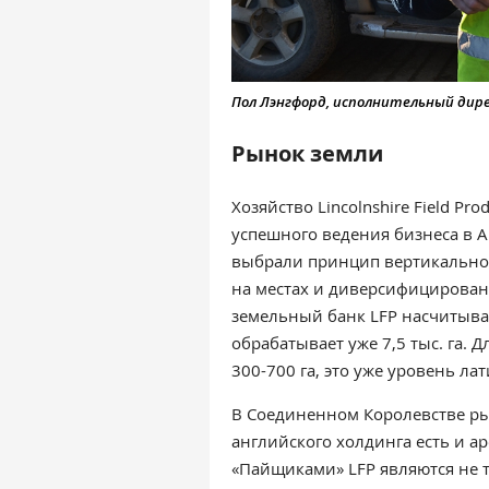
Пол Лэнгфорд, исполнительный дирек
Рынок земли
Хозяйство Lincolnshire Field Pr
успешного ведения бизнеса в А
выбрали принцип вертикально
на местах и диверсифицирован
земельный банк LFP насчитывал 
обрабатывает уже 7,5 тыс. га. 
300-700 га, это уже уровень ла
В Соединенном Королевстве ры
английского холдинга есть и а
«Пайщиками» LFP являются не т