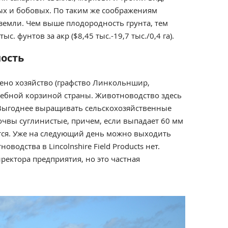
х и бобовых. По таким же соображениям
 земли. Чем выше плодородность грунта, тем
с. фунтов за акр ($8,45 тыс.-19,7 тыс./0,4 га).
ость
жено хозяйство (графство Линкольншир,
лебной корзиной страны. Животноводство здесь
 Выгоднее выращивать сельскохозяйственные
Почвы суглинистые, причем, если выпадает 60 мм
ется. Уже на следующий день можно выходить
оводства в Lincolnshire Field Products нет.
ректора предприятия, но это частная