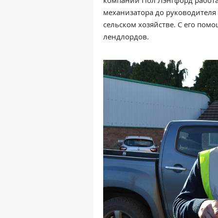
компании Пол Лэнгфорд работае
механизатора до руководителя 
сельском хозяйстве. С его по
лендлордов.