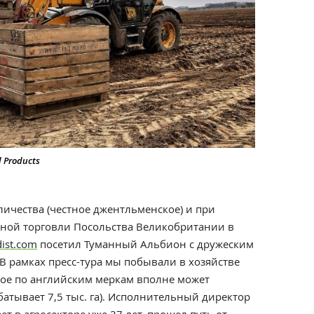
d Products
личества (честное джентльменское) и при
ной торговли Посольства Великобритании в
dist.com
посетил Туманный Альбион с дружеским
В рамках пресс-тура мы побывали в хозяйстве
рое по английским меркам вполне может
батывает 7,5 тыс. га). Исполнительный директор