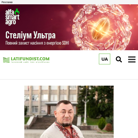
UA
to
m