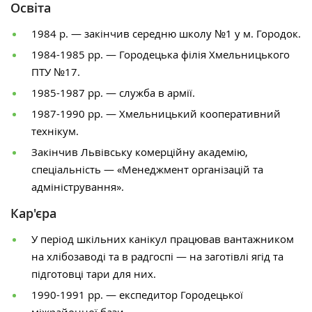
Освіта
1984 р. — закінчив середню школу №1 у м. Городок.
1984-1985 рр. — Городецька філія Хмельницького
ПТУ №17.
1985-1987 рр. — служба в армії.
1987-1990 рр. — Хмельницький кооперативний
технікум.
Закінчив Львівську комерційну академію,
спеціальність — «Менеджмент організацій та
адміністрування».
Кар'єра
У період шкільних канікул працював вантажником
на хлібозаводі та в радгоспі — на заготівлі ягід та
підготовці тари для них.
1990-1991 рр. — експедитор Городецької