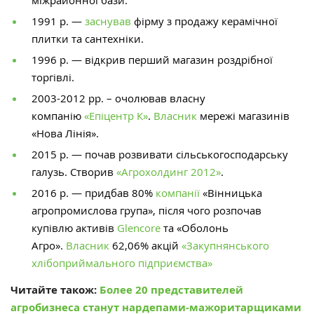
міжрайонної бази.
1991 р. —
заснував
фірму з продажу керамічної
плитки та сантехніки.
1996 р. — відкрив перший магазин роздрібної
торгівлі.
2003-2012 рр. – очолював власну
компанію
«Епіцентр К»
.
Власник
мережі магазинів
«Нова Лінія».
2015 р. — почав розвивати сільськогосподарську
галузь. Створив
«Агрохолдинг 2012»
.
2016 р. — придбав 80%
компанії
«Вінницька
агропромислова група», після чого розпочав
купівлю активів
Glencore
та «Оболонь
Агро».
Власник
62,06% акцій
«Закупнянського
хлібоприймального підприємства»
Читайте також:
Более 20 представителей
агробизнеса станут нардепами-мажоритарщиками