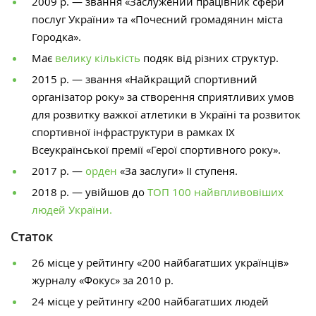
2009 р. — звання «Заслужений працівник сфери
послуг України» та «Почесний громадянин міста
Городка».
Має
велику кількість
подяк від різних структур.
2015 р. — звання «Найкращий спортивний
організатор року» за створення сприятливих умов
для розвитку важкої атлетики в Україні та розвиток
спортивної інфраструктури в рамках ІХ
Всеукраїнської премії «Герої спортивного року».
2017 р. —
орден
«За заслуги» ІІ ступеня.
2018 р. — увійшов до
ТОП 100 найвпливовіших
людей України.
Статок
26 місце у рейтингу «200 найбагатших українців»
журналу «Фокус» за 2010 р.
24 місце у рейтингу «200 найбагатших людей