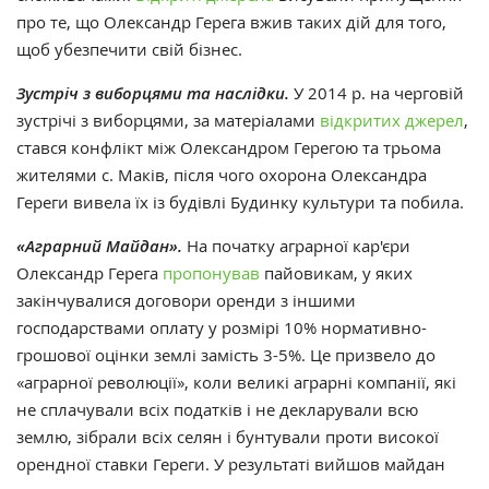
про те, що Олександр Герега вжив таких дій для того,
щоб убезпечити свій бізнес.
Зустріч з виборцями та наслідки.
У 2014 р. на черговій
зустрічі з виборцями, за матеріалами
відкритих джерел
,
стався конфлікт між Олександром Герегою та трьома
жителями с. Маків, після чого охорона Олександра
Гереги вивела їх із будівлі Будинку культури та побила.
«Аграрний Майдан».
На початку аграрної кар'єри
Олександр Герега
пропонував
пайовикам, у яких
закінчувалися договори оренди з іншими
господарствами оплату у розмірі 10% нормативно-
грошової оцінки землі замість 3-5%. Це призвело до
«аграрної революції», коли великі аграрні компанії, які
не сплачували всіх податків і не декларували всю
землю, зібрали всіх селян і бунтували проти високої
орендної ставки Гереги. У результаті вийшов майдан