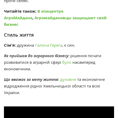
проти селян.
Читайте також:
В эпицентре
АгроМайдана
,
Агромайдановцы защищают свой
бизнес
Стиль життя
Сім'я:
дружина
Галина Герега
, є син.
Як прийшов до аграрного бізнесу:
рішення почати
розвиватися в аграрній сфері
було
насамперед
економічним.
Що вважає за мету життя:
духовне
та економічне
відродження рідної Хмельницької області та всієї
України.