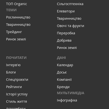
ТОП Organic
Сільгосптехніка
ТЕМИ
Елеватори
Рослинництво
Тваринництво
Тваринництво
Овочі та фрукти
Трейдинг
Переробка
Ринок землі
Добрива
Ринок землі
ПОЧИТАТИ
ДАНІ
Інтервʼю
Календар
Блоги
Досьє
Спецпроєкти
Компанії
Рейтинги
Бренди
МУЛЬТИМЕДІА
Історії успіху
Інфографіка
Стиль життя
Агродебати