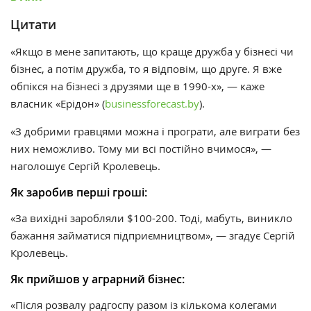
Цитати
«Якщо в мене запитають, що краще дружба у бізнесі чи
бізнес, а потім дружба, то я відповім, що друге. Я вже
обпікся на бізнесі з друзями ще в 1990-х», — каже
власник «Ерідон» (
businessforecast.by
).
«З добрими гравцями можна і програти, але виграти без
них неможливо. Тому ми всі постійно вчимося», —
наголошує Сергій Кролевець.
Як заробив перші гроші:
«За вихідні заробляли $100-200. Тоді, мабуть, виникло
бажання займатися підприємництвом», — згадує Сергій
Кролевець.
Як прийшов у аграрний бізнес:
«Після розвалу радгоспу разом із кількома колегами