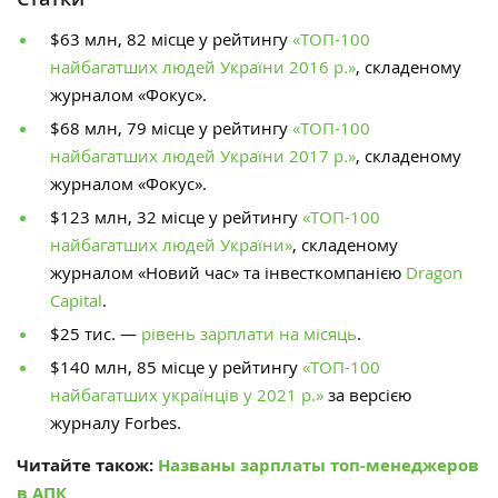
$63 млн, 82 місце у рейтингу
«ТОП-100
найбагатших людей України 2016 р.»
, складеному
журналом «Фокус».
$68 млн, 79 місце у рейтингу
«ТОП-100
найбагатших людей України 2017 р.»
, складеному
журналом «Фокус».
$123 млн, 32 місце у рейтингу
«ТОП-100
найбагатших людей України»
, складеному
журналом «Новий час» та інвесткомпанією
Dragon
Capital
.
$25 тис. —
рівень зарплати на місяць
.
$140 млн, 85 місце у рейтингу
«ТОП-100
найбагатших українців у 2021 р.»
за версією
журналу Forbes.
Читайте також:
Названы зарплаты топ-менеджеров
в АПК