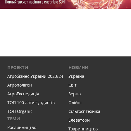
ПРОЕКТИ
НОВИНИ
Агробізнес України 2023/24
Україна
Агрополігон
Світ
АгроЕкспедиція
Зерно
ТОП 100 латифундистів
Олійні
ТОП Organic
Сільгосптехніка
ТЕМИ
Елеватори
Рослинництво
Тваринництво