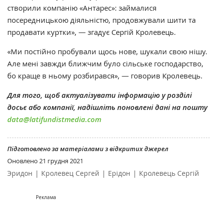
створили компанію «Антарес»: займалися
посередницькою діяльністю, продовжували шити та
продавати куртки», — згадує Сергій Кролевець.
«Ми постійно пробували щось нове, шукали свою нішу.
Але мені завжди ближчим було сільське господарство,
бо краще в ньому розбирався», — говорив Кролевець.
Для того, щоб актуалізувати інформацію у розділі
досьє або компанії, надішліть поновлені дані на пошту
data@latifundistmedia.com
Підготовлено за матеріалами з відкритих джерел
Оновлено
21 грудня 2021
|
|
|
Эридон
Кролевец Сергей
Ерідон
Кролевець Сергій
Реклама