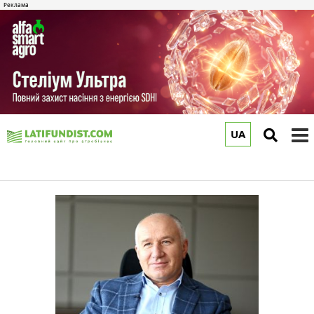
UA
to
m