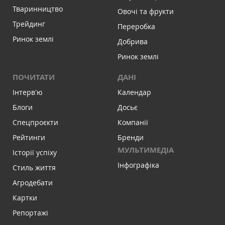
Тваринництво
Овочі та фрукти
Трейдинг
Переробка
Ринок землі
Добрива
Ринок землі
ПОЧИТАТИ
ДАНІ
Інтервʼю
Календар
Блоги
Досьє
Спецпроєкти
Компанії
Рейтинги
Бренди
МУЛЬТИМЕДІА
Історії успіху
Інфографіка
Стиль життя
Агродебати
Картки
Репортажі