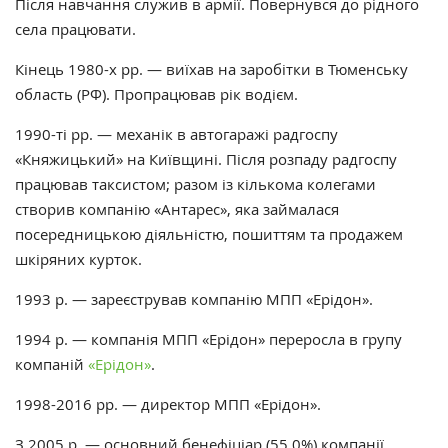
Після навчання служив в армії. Повернувся до рідного
села працювати.
Кінець 1980-х рр. — виїхав на заробітки в Тюменську
область (РФ). Пропрацював рік водієм.
1990-ті рр. — механік в автогаражі радгоспу
«Княжицький» на Київщині. Після розпаду радгоспу
працював таксистом; разом із кількома колегами
створив компанію «Антарес», яка займалася
посередницькою діяльністю, пошиттям та продажем
шкіряних курток.
1993 р. — зареєстрував компанію МПП «Ерідон».
1994 р. — компанія МПП «Ерідон» переросла в групу
компаній
«Ерідон»
.
1998-2016 рр. — директор МПП «Ерідон».
З 2005 р. — основний бенефіціар (55,0%) компанії