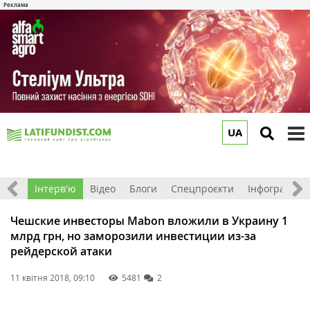
UA
to
m
Фото
Інтерв'ю
Відео
Блоги
Спецпроєкти
Інфографіка
Чешские инвесторы Mabon вложили в Украину 1
млрд грн, но заморозили инвестиции из-за
рейдерской атаки
11 квітня 2018, 09:10
5481
2