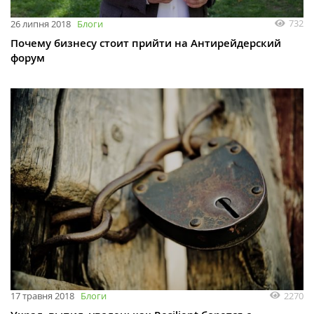
732
26 липня 2018
Блоги
Почему бизнесу стоит прийти на Антирейдерский
форум
2270
17 травня 2018
Блоги