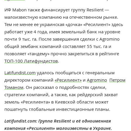
ИФ Mabon также финансирует группу Resilient —
малоизвестную компанию на отечественном рынке.
Тем не менее ее украинская «дочка» «Ресилиент» здесь
работает уже 4 года, имея земельный банк на уровне
почти 9 тыс. га. После завершения сделки с Agromino
общий зембанк компаний составляет 55 тыс. га и
позволяет
«
тандему
»
прочно закрепиться в рейтинге
ТОП-100 Латифундистов
.
Latifundist.com
удалось пообщаться с генеральным
директором компаний
«Ресилиент»
и
Agromino
Петром
Томаном
. Он рассказал о подробностях сделки,
стратегии компаний, а также, как рейдерский захват
земель «Ресилиента» в Киевской области может
пошатнуть глобальные инвестиционные планы.
Latifundist.com: Группа Resilient и её одноименная
компания «Ресилиент» малоизвестны в Украине.