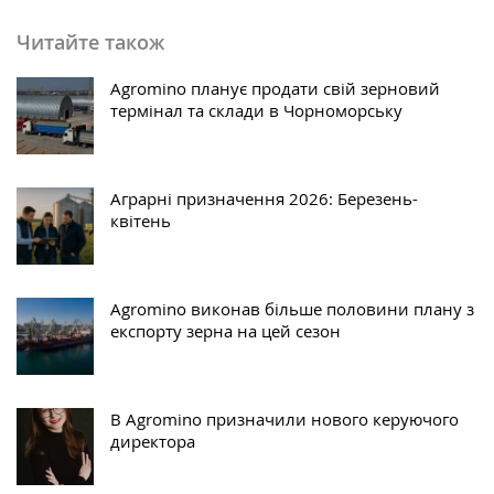
Читайте також
Agromino планує продати свій зерновий
термінал та склади в Чорноморську
Аграрні призначення 2026: Березень-
квітень
Agromino виконав більше половини плану з
експорту зерна на цей сезон
В Agromino призначили нового керуючого
директора