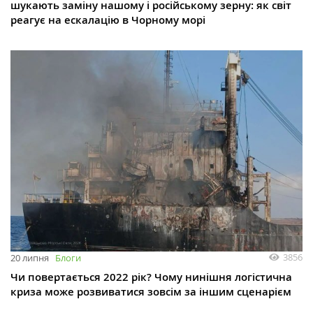
шукають заміну нашому і російському зерну: як світ
реагує на ескалацію в Чорному морі
3856
20 липня
Блоги
Чи повертається 2022 рік? Чому нинішня логістична
криза може розвиватися зовсім за іншим сценарієм