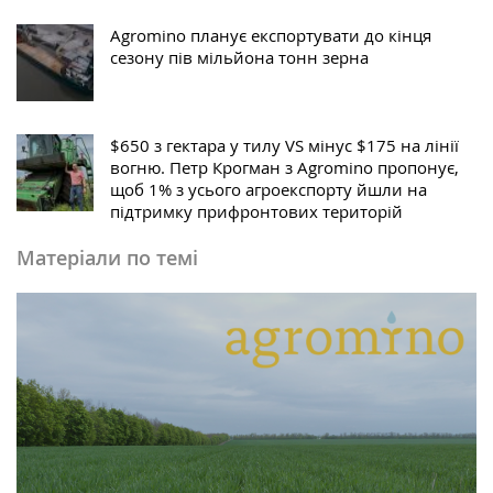
Agromino планує експортувати до кінця
сезону пів мільйона тонн зерна
$650 з гектара у тилу VS мінус $175 на лінії
вогню. Петр Крогман з Agromino пропонує,
щоб 1% з усього агроекспорту йшли на
підтримку прифронтових територій
Матеріали по темі