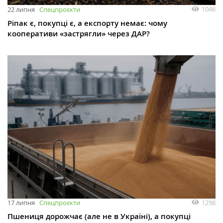
1046
22 липня
Спецпроєкти
Ріпак є, покупці є, а експорту немає: чому
кооперативи «застрягли» через ДАР?
1298
17 липня
Спецпроєкти
Пшениця дорожчає (але не в Україні), а покупці