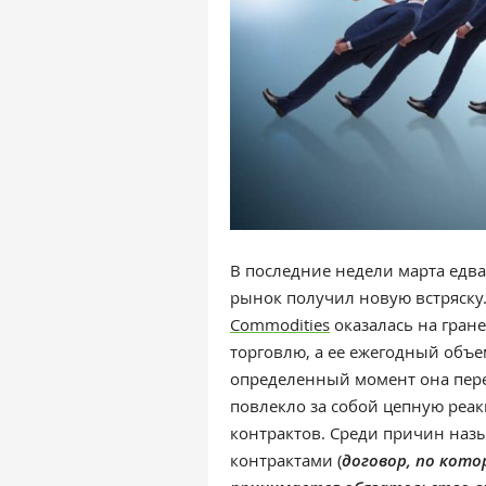
В последние недели марта едв
рынок получил новую встряску
Commodities
оказалась на гран
торговлю, а ее ежегодный объе
определенный момент она перес
повлекло за собой цепную реа
контрактов. Среди причин наз
контрактами (
договор, по кот