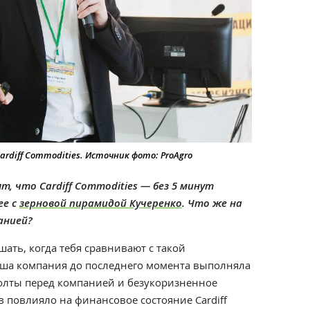
rdiff Commodities. Источник фото: ProAgro
ят, что Cardiff Commodities — без 5 минут
ее с
зерновой пирамидой Кучеренко
. Что же на
анией?
ать, когда тебя сравнивают с такой
ша компания до последнего момента выполняла
фолты перед компанией и безукоризненное
 повлияло на финансовое состояние Cardiff