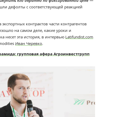
ыкупить его обратно по фиксированной цене —
ошли дефолты с соответствующей реакцией
а экспортных контрактов части контрагентов
оизошло на самом деле, какие уроки и
ка несет эта история, в интервью
Latifundist.com
modities
Иван Черевко
.
рамида: групповая афера Агроинвестгрупп