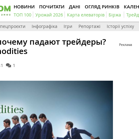
НОВИНИ
ПОЧИТАТИ
ДАНІ
ОГЛЯД РИНКІВ
КАЛЕ
ТОП 100
Урожай 2026
Карта елеваторів
Біржа
Трейд
пецпроєкти
Інфографіка
Ігри
Репортажі
Історії успіху
почему падают трейдеры?
Реклама
odities
81
1