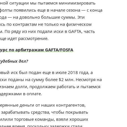
ожной ситуации мы пытаемся минимизировать
фолты появились еще в начале сезона — с конца
ода — на довольно большие суммы. Эти
сь по контрактам не только на физическом
. По ряду из них подали иски в GAFTA, часть
еще идет рассмотрение.
курс по арбитражам GAFTA/FOSFA
 судебных дел?
ервый иск был подан еще в июле 2018 года, а
ски поданы на сумму более $2 млн. Несмотря на
изнаем долги, продолжаем работать и пытаемся
задержками в оплате.
ерянные деньги от наших контрагентов,
 зарабатывать средства, чтобы покрывать
силили торговые команды, взяли хороших
еднее время, поскольку задержки стали