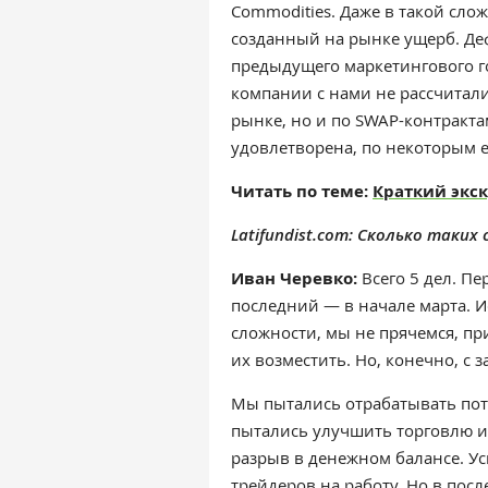
Commodities. Даже в такой сл
созданный на рынке ущерб. Де
предыдущего маркетингового г
компании с нами не рассчитали
рынке, но и по SWAP-контрактам
удовлетворена, по некоторым 
Читать по теме:
Краткий экс
Latifundist.com: Сколько таких
Иван Черевко:
Всего 5 дел. П
последний — в начале марта. И
сложности, мы не прячемся, пр
их возместить. Но, конечно, с 
Мы пытались отрабатывать пот
пытались улучшить торговлю и
разрыв в денежном балансе. У
трейдеров на работу. Но в посл