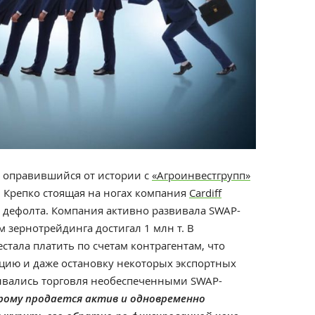
а оправившийся от истории с
«Агроинвестгрупп»
. Крепко стоящая на ногах компания
Cardiff
е дефолта. Компания активно развивала SWAP-
м зернотрейдинга достигал 1 млн т. В
тала платить по счетам контрагентам, что
кцию и даже остановку некоторых экспортных
ывались торговля необеспеченными SWAP-
орому продается актив и одновременно