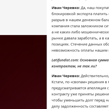
Иван Черевко:
Да, наш покупа
блокировкой экспорта платить 
разрыв в нашем денежном бала
компания стала заложником си
а не каких-либо мошеннически
рынке давала заработать, а в 
позициях. Стечение данных об
невозможность оплаты нашим 
Latifundist.com: Основная сум
контрактам, не так ли?
Иван Черевко:
Действительно
Кстати, по «свопам» решения в 
предусматривается апелляция с
контракту уже приняты решения
чтобы уменьшить долг перед 
делу задолженность составляет