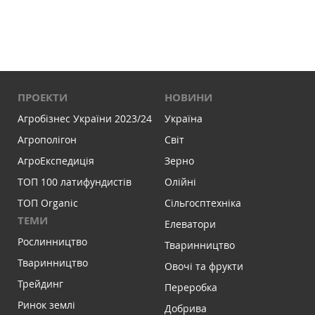
ПРОЕКТИ
НОВИНИ
Агробізнес України 2023/24
Україна
Агрополігон
Світ
АгроЕкспедиція
Зерно
ТОП 100 латифундистів
Олійні
ТОП Organic
Сільгосптехніка
ТЕМИ
Елеватори
Рослинництво
Тваринництво
Тваринництво
Овочі та фрукти
Трейдинг
Переробка
Ринок землі
Добрива