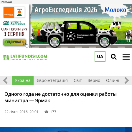
UA
to
m
Все
Україна
Євроінтеграція
Світ
Зерно
Олійні
До
Одного года не достаточно для оценки работы
министра — Ярмак
22 січня 2016, 20:01
177