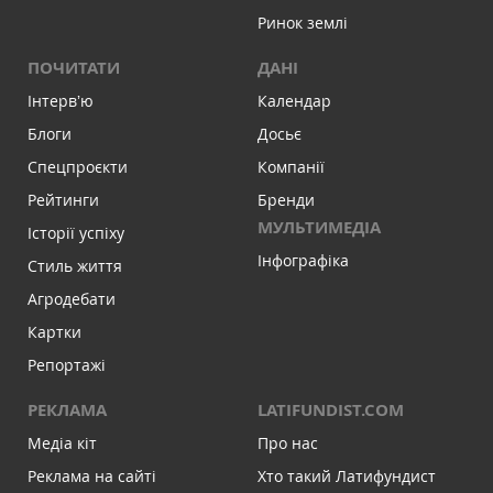
Ринок землі
ПОЧИТАТИ
ДАНІ
Інтервʼю
Календар
Блоги
Досьє
Спецпроєкти
Компанії
Рейтинги
Бренди
МУЛЬТИМЕДІА
Історії успіху
Інфографіка
Стиль життя
Агродебати
Картки
Репортажі
РЕКЛАМА
LATIFUNDIST.COM
Медіа кіт
Про нас
Реклама на сайті
Хто такий Латифундист