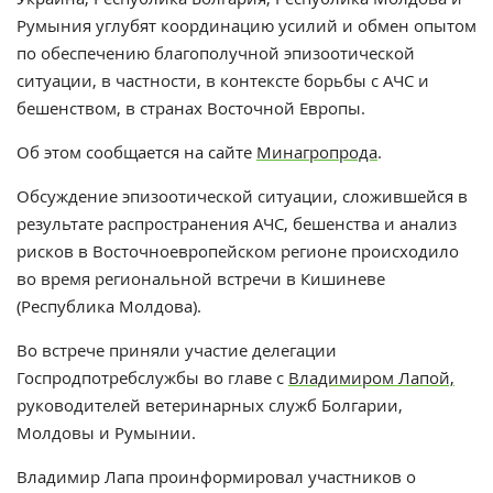
Румыния углубят координацию усилий и обмен опытом
по обеспечению благополучной эпизоотической
ситуации, в частности, в контексте борьбы с АЧС и
бешенством, в странах Восточной Европы.
Об этом сообщается на сайте
Минагропрода
.
Обсуждение эпизоотической ситуации, сложившейся в
результате распространения АЧС, бешенства и анализ
рисков в Восточноевропейском регионе происходило
во время региональной встречи в Кишиневе
(Республика Молдова).
Во встрече приняли участие делегации
Госпродпотребслужбы во главе с
Владимиром Лапой,
руководителей ветеринарных служб Болгарии,
Молдовы и Румынии.
Владимир Лапа проинформировал участников о