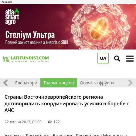
UA
to
m
землі
Елеватори
Тваринництво
Овочі та фрукти
Страны Восточноевропейского региона
договорились координировать усилия в борьбе с
АЧС
22 липня 2017, 09:00
172
Украина, Республика Болгария, Республика Молдова и