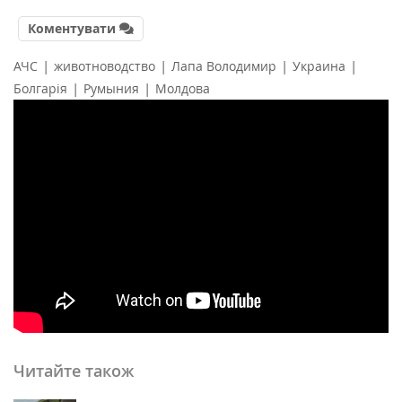
Коментувати
|
|
|
|
АЧС
животноводство
Лапа Володимир
Украина
|
|
Болгарія
Румыния
Молдова
Читайте також