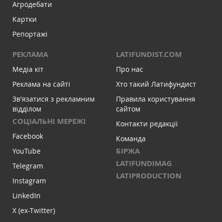
Агродебати
Картки
Репортажі
РЕКЛАМА
LATIFUNDIST.COM
Медіа кіт
Про нас
Реклама на сайті
Хто такий Латифундист
Зв'язатися з рекламним
Правила користування
відділом
сайтом
СОЦІАЛЬНІ МЕРЕЖІ
Контакти редакції
Facebook
Команда
БІРЖА
YouTube
LATIFUNDIMAG
Telegram
LATIPRODUCTION
Instagram
LinkedIn
X (ex-Twitter)