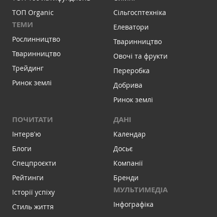
ТОП Organic
Сільгосптехніка
ТЕМИ
Елеватори
Рослинництво
Тваринництво
Тваринництво
Овочі та фрукти
Трейдинг
Переробка
Ринок землі
Добрива
Ринок землі
ПОЧИТАТИ
ДАНІ
Інтервʼю
Календар
Блоги
Досьє
Спецпроєкти
Компанії
Рейтинги
Бренди
МУЛЬТИМЕДІА
Історії успіху
Інфографіка
Стиль життя