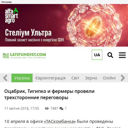
UA
to
m
Все
Україна
Євроінтеграція
Світ
Зерно
Олійні
До
Оцабрик, Тигипко и фермеры провели
трехсторонние переговоры
11 квітня 2018, 17:55
1987
1
10 апреля в офисе
«ТАСкомбанка»
были проведены