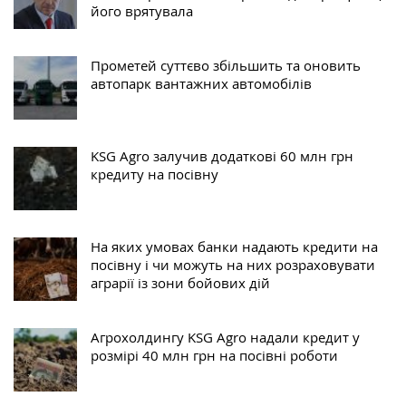
його ‎врятувала‎
Прометей суттєво збільшить та оновить
автопарк вантажних автомобілів
KSG Agro залучив додаткові 60 млн грн
кредиту на посівну
На яких умовах банки надають кредити на
посівну і чи можуть на них розраховувати
аграрії із зони бойових дій
Агрохолдингу KSG Agro надали кредит у
розмірі 40 млн грн на посівні роботи