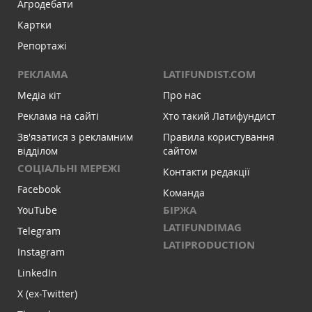
Агродебати
Картки
Репортажі
РЕКЛАМА
LATIFUNDIST.COM
Медіа кіт
Про нас
Реклама на сайті
Хто такий Латифундист
Зв'язатися з рекламним
Правила користування
відділом
сайтом
СОЦІАЛЬНІ МЕРЕЖІ
Контакти редакції
Facebook
Команда
БІРЖА
YouTube
LATIFUNDIMAG
Telegram
LATIPRODUCTION
Instagram
LinkedIn
X (ex-Twitter)