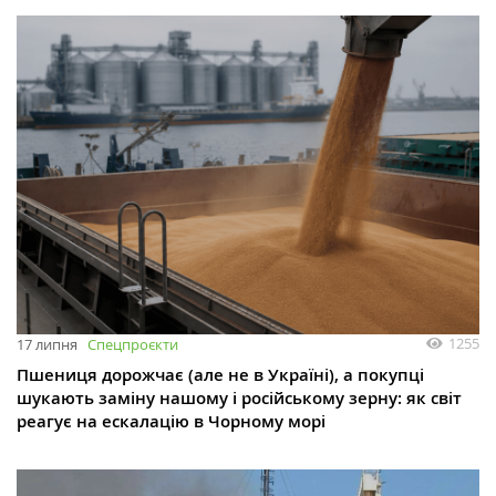
1255
17 липня
Спецпроєкти
Пшениця дорожчає (але не в Україні), а покупці
шукають заміну нашому і російському зерну: як світ
реагує на ескалацію в Чорному морі