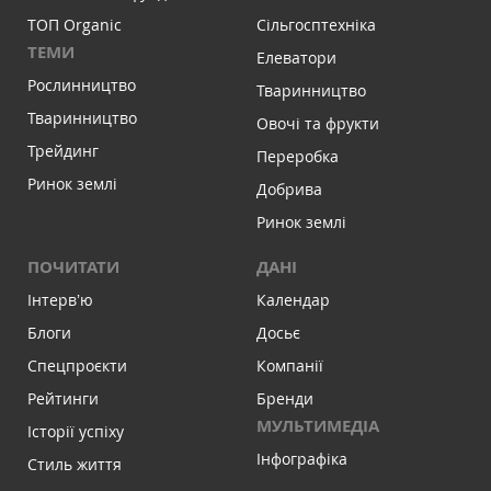
ТОП Organic
Сільгосптехніка
ТЕМИ
Елеватори
Рослинництво
Тваринництво
Тваринництво
Овочі та фрукти
Трейдинг
Переробка
Ринок землі
Добрива
Ринок землі
ПОЧИТАТИ
ДАНІ
Інтервʼю
Календар
Блоги
Досьє
Спецпроєкти
Компанії
Рейтинги
Бренди
МУЛЬТИМЕДІА
Історії успіху
Інфографіка
Стиль життя