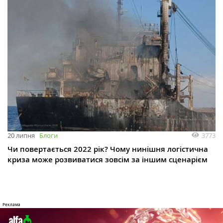
3773
20 липня
Блоги
Чи повертається 2022 рік? Чому нинішня логістична
криза може розвиватися зовсім за іншим сценарієм