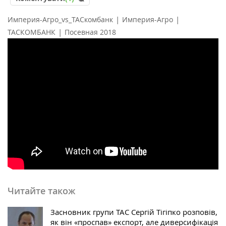
|
|
Империя-Агро_vs_ТАСкомбанк
Империя-Агро
|
ТАСКОМБАНК
Посевная 2018
Читайте також
Засновник групи ТАС Сергій Тігіпко розповів,
як він «проспав‎» експорт, але ‎диверсифікація