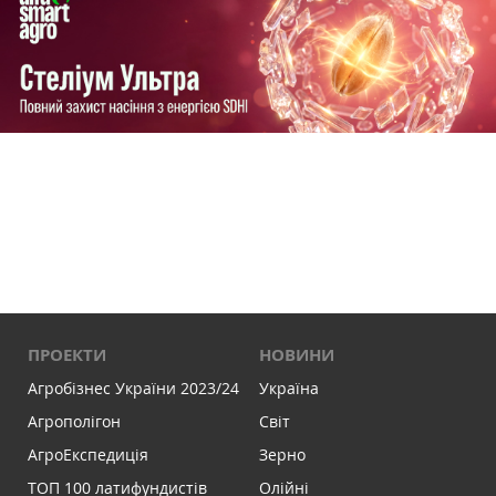
ПРОЕКТИ
НОВИНИ
Агробізнес України 2023/24
Україна
Агрополігон
Світ
АгроЕкспедиція
Зерно
ТОП 100 латифундистів
Олійні