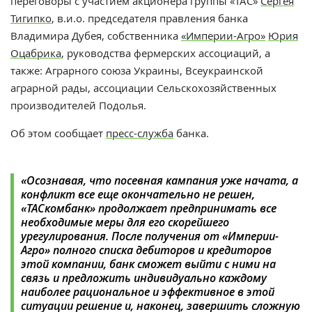
переговоры с участием акционера группы «ТАС»
Сергея
Тигипко
, в.и.о. председателя правления банка
Владимира Дубея, собственника
«Империи-Агро»
Юрия
Оцабрика
, руководства фермерских ассоциаций, а
также: Аграрного союза Украины, Всеукраинской
аграрной рады, ассоциации Сельскохозяйственных
производителей Подолья.
Об этом сообщает
пресс-служба
банка.
«Осознавая, что посевная кампания уже начата, а
конфликт все еще окончательно не решен,
«ТАСкомбанк» продолжает предпринимать все
необходимые меры для его скорейшего
урегулирования. После получения от «Империи-
Агро» полного списка дебиторов и кредиторов
этой компании, банк сможет выйти с ними на
связь и предложить индивидуально каждому
наиболее рациональное и эффективное в этой
ситуации решение и, наконец, завершить сложную