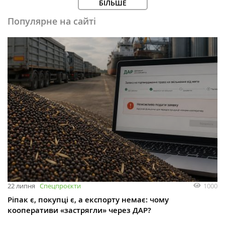
БІЛЬШЕ
Популярне на сайті
1000
22 липня
Спецпроєкти
Ріпак є, покупці є, а експорту немає: чому
кооперативи «застрягли» через ДАР?