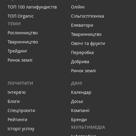
ТОП 100 латифундистів
Олійні
ТОП Organic
Сільгосптехніка
ТЕМИ
Елеватори
Рослинництво
Тваринництво
Тваринництво
Овочі та фрукти
Трейдинг
Переробка
Ринок землі
Добрива
Ринок землі
ПОЧИТАТИ
ДАНІ
Інтервʼю
Календар
Блоги
Досьє
Спецпроєкти
Компанії
Рейтинги
Бренди
МУЛЬТИМЕДІА
Історії успіху