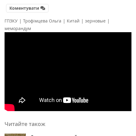
Коментувати
|
|
|
|
ГПЗКУ
Трофімцева Ольга
Китай
зерновые
меморандум
Читайте також