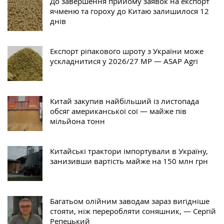
До завершення прийому заявок на експорт
ячменю та гороху до Китаю залишилося 12
днів
Експорт ріпакового шроту з України може
ускладнитися у 2026/27 МР — ASAP Agri
Китай закупив найбільший із листопада
обсяг американської сої — майже пів
мільйона тонн
Китайські трактори імпортували в Україну,
занизивши вартість майже на 150 млн грн
Багатьом олійним заводам зараз вигідніше
стояти, ніж переробляти соняшник, — Сергій
Репецький