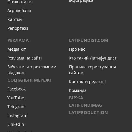
Інфографіка
Стиль життя
Агродебати
Картки
Репортажі
РЕКЛАМА
LATIFUNDIST.COM
Медіа кіт
Про нас
Реклама на сайті
Хто такий Латифундист
Зв'язатися з рекламним
Правила користування
відділом
сайтом
СОЦІАЛЬНІ МЕРЕЖІ
Контакти редакції
Facebook
Команда
БІРЖА
YouTube
LATIFUNDIMAG
Telegram
LATIPRODUCTION
Instagram
LinkedIn