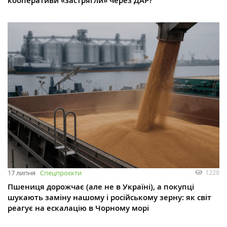
кооперативи «застрягли» через ДАР?
1228
17 липня
Спецпроєкти
Пшениця дорожчає (але не в Україні), а покупці
шукають заміну нашому і російському зерну: як світ
реагує на ескалацію в Чорному морі