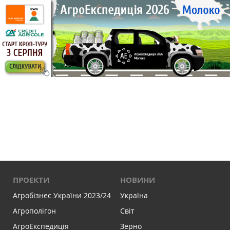
ПРОЕКТИ
НОВИНИ
Агробізнес України 2023/24
Україна
Агрополігон
Світ
АгроЕкспедиція
Зерно