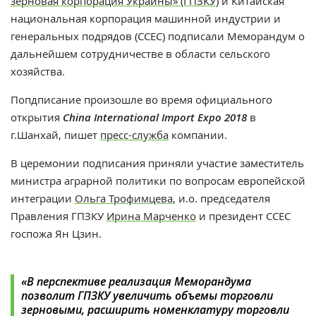
зерновая корпорация Украины» (ГПЗКУ)
и Китайская
национальная корпорация машинной индустрии и
генеральных подрядов (ССЕС) подписали Меморандум о
дальнейшем сотрудничестве в области сельского
хозяйства.
Попдписание произошле во время официального
открытия
China International Import Expo 2018
в
г.Шанхай, пишет
пресс-служба
компании.
В церемонии подписания приняли участие заместитель
министра аграрной политики по вопросам европейской
интеграции
Ольга Трофимцева
, и.о. председателя
Правления ГПЗКУ
Ирина Марченко
и президент ССЕС
госпожа Ян Цзин.
«В перспективе реализация Меморандума
позволит ГПЗКУ увеличить объемы торговли
зерновыми, расширить номенклатуру торговли