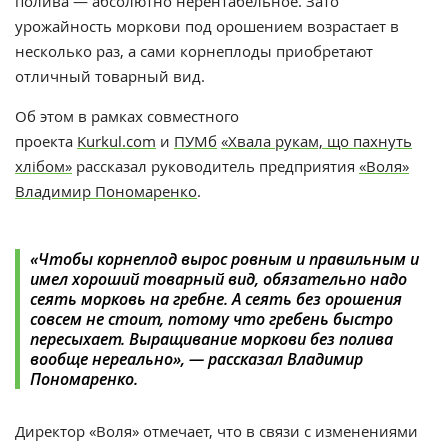
полива — абсолютно нерентабельное. Зато
урожайность моркови под орошением возрастает в
несколько раз, а сами корнеплоды приобретают
отличный товарный вид.
Об этом в рамках совместного
проекта
Kurkul.com
и
ПУМб
«Хвала рукам, що пахнуть
хлібом»
рассказал руководитель предприятия
«Воля»
Владимир Пономаренко
.
«Чтобы корнеплод вырос ровным и правильным и
имел хороший товарный вид, обязательно надо
сеять морковь на гребне. А сеять без орошения
совсем не стоит, потому что гребень быстро
пересыхает. Выращивание моркови без полива
вообще нереально», — рассказал Владимир
Пономаренко.
Директор «Воля» отмечает, что в связи с изменениями