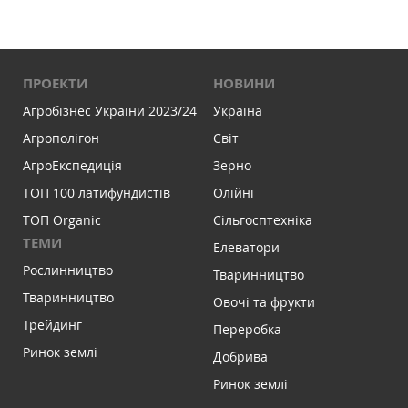
ПРОЕКТИ
НОВИНИ
Агробізнес України 2023/24
Україна
Агрополігон
Світ
АгроЕкспедиція
Зерно
ТОП 100 латифундистів
Олійні
ТОП Organic
Сільгосптехніка
ТЕМИ
Елеватори
Рослинництво
Тваринництво
Тваринництво
Овочі та фрукти
Трейдинг
Переробка
Ринок землі
Добрива
Ринок землі