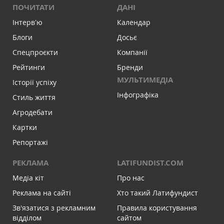
ПОЧИТАТИ
ДАНІ
Інтервʼю
Календар
Блоги
Досьє
Спецпроєкти
Компанії
Рейтинги
Бренди
МУЛЬТИМЕДІА
Історії успіху
Інфографіка
Стиль життя
Агродебати
Картки
Репортажі
РЕКЛАМА
LATIFUNDIST.COM
Медіа кіт
Про нас
Реклама на сайті
Хто такий Латифундист
Зв'язатися з рекламним
Правила користування
відділом
сайтом