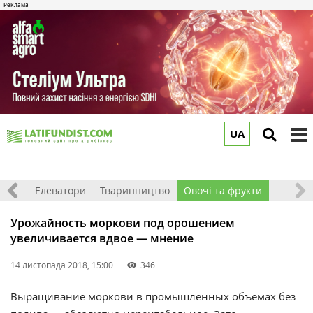
UA
to
m
землі
Елеватори
Тваринництво
Овочі та фрукти
Урожайность моркови под орошением
увеличивается вдвое — мнение
14 листопада 2018, 15:00
346
Выращивание моркови в промышленных объемах без