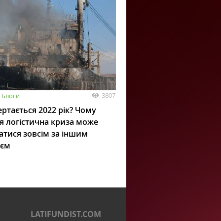
3807
Блоги
ртається 2022 рік? Чому
я логістична криза може
атися зовсім за іншим
ієм
LATIFUNDIST.COM