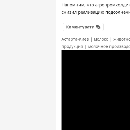
Напомним, что а
гропромхолди
снизил
реализацию подсолнечни
Коментувати
|
|
Астарта-Киев
молоко
животно
|
продукция
молочное производс