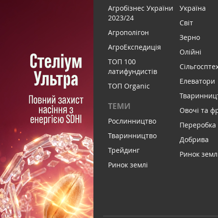
Агробізнес України
Україна
2023/24
Світ
Агрополігон
Зерно
АгроЕкспедиція
Олійні
ТОП 100
Сільгоспте
латифундистів
Елеватори
ТОП Organic
Тваринниц
ТЕМИ
Овочі та ф
Рослинництво
Переробка
Тваринництво
Добрива
Трейдинг
Ринок земл
Ринок землі