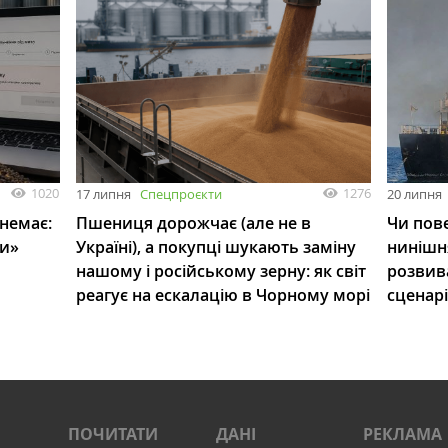
1020
1276
17 липня
Спецпроєкти
20 липня
 немає:
Пшениця дорожчає (але не в
Чи пове
ли»
Україні), а покупці шукають заміну
нинішн
нашому і російському зерну: як світ
розвив
реагує на ескалацію в Чорному морі
сценар
ПОЧИТАТИ
ДАНІ
РЕКЛАМА