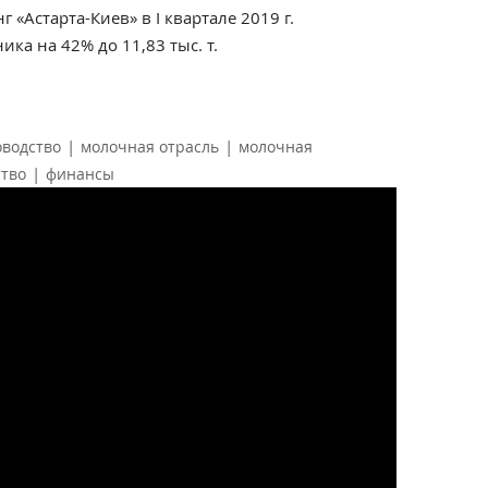
нг
«Астарта-Киев»
в I квартале 2019 г.
ка на 42% до 11,83 тыс. т.
|
|
водство
молочная отрасль
молочная
|
тво
финансы