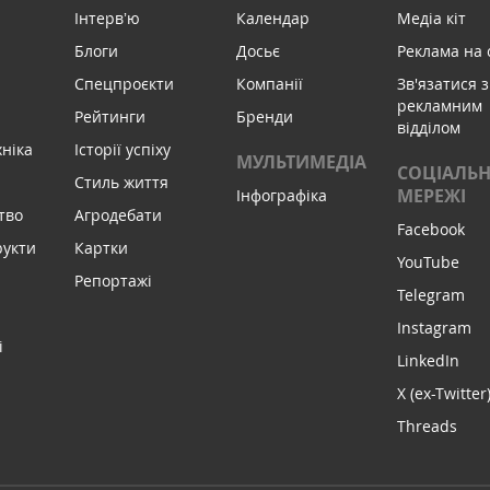
Інтервʼю
Календар
Медіа кіт
Блоги
Досьє
Реклама на 
Спецпроєкти
Компанії
Зв'язатися з
рекламним
Рейтинги
Бренди
відділом
хніка
Історії успіху
МУЛЬТИМЕДІА
СОЦІАЛЬН
Стиль життя
МЕРЕЖІ
Інфографіка
тво
Агродебати
Facebook
рукти
Картки
YouTube
Репортажі
Telegram
Instagram
і
LinkedIn
X (ex-Twitter
Threads