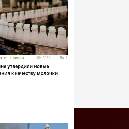
2059
1
2019
Новини
ине утвердили новые
ания к качеству молочки