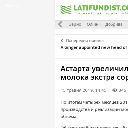
Реклама
Україна
Євроінтеграція
Світ
Зерно
Олійні
Добрива
Попередня новина
Arzinger appointed new head of 
Астарта увеличи
молока экстра со
15 травня 2019, 14:45
345
По итогам четырех месяцев 201
производства и реализации мол
объема.
Об этом сообщает
пресс-служба