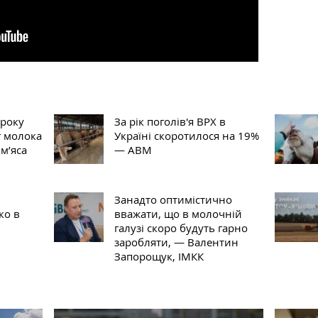
 року
За рік поголів'я ВРХ в
г молока
Україні скоротилося на 19%
 м’яса
— АВМ
Занадто оптимістично
ко в
вважати, що в молочній
галузі скоро будуть гарно
заробляти, — Валентин
Запорощук, ІМКК