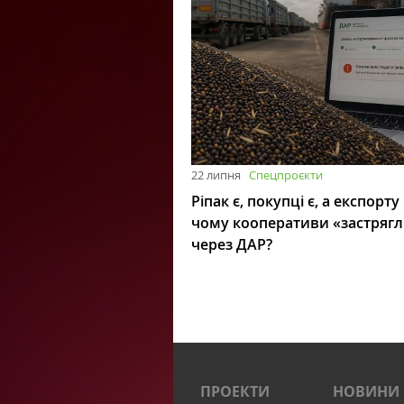
22 липня
Спецпроєкти
Ріпак є, покупці є, а експорту
чому кооперативи «застряг
через ДАР?
ПРОЕКТИ
НОВИНИ