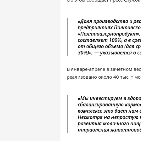
«
Доля производства и ре
предприятиях Полтавско
«Полтавазернопродукт»
составляет 100%, а в ср
от общего объема (для ср
30%)»,
— указывается в с
В январе-апреле в зачетном ве
реализовано около 40 тыс. т мо
«Мы инвестируем в здоро
сбалансированную кормов
комплексе это дает нам
Несмотря на непростую 
развития молочного нап
направления животново