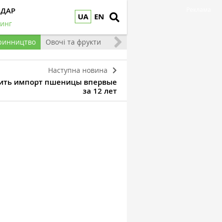
НДАР
Реклама
UA
EN
инг
ринництво
Овочі та фрукти
Наступна новина
вить импорт пшеницы впервые
за 12 лет