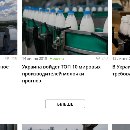
198
249
14 липня 2019
Новини
12 липня 
тное
Украина войдет ТОП-10 мировых
В Укра
а
производителей молочки —
требов
прогноз
БІЛЬШЕ