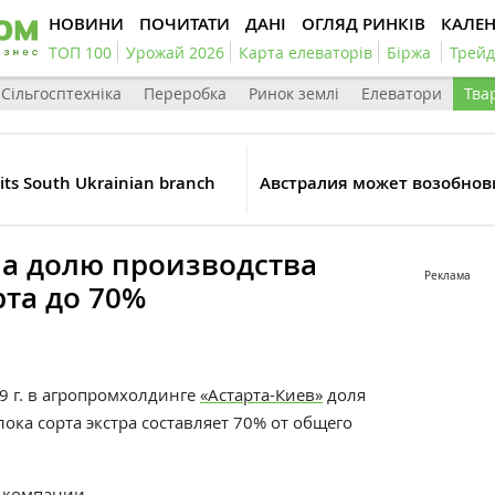
НОВИНИ
ПОЧИТАТИ
ДАНІ
ОГЛЯД РИНКІВ
КАЛЕ
ТОП 100
Урожай 2026
Карта елеваторів
Біржа
Трейд
Сільгосптехніка
Переробка
Ринок землі
Елеватори
Тва
its South Ukrainian branch
Австралия может возобно
ла долю производства
Реклама
рта до 70%
9 г. в агропромхолдинге
«Астарта-Киев»
доля
ока сорта экстра составляет 70% от общего
компании.