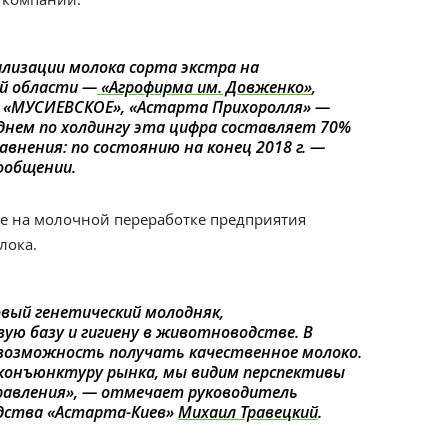
ализации молока сорта экстра на
й области —
«Агрофирма им. Довженко»
,
, «МУСИЕВСКОЕ», «Астарта Прихоролля» —
еднем по холдингу эта цифра составляет 70%
авнения: по состоянию на конец 2018 г. —
ообщении.
се на молочной переработке предприятия
лока.
вый генетический молодняк,
ую базу и гигиену в животноводстве. В
 возможность получать качественное молоко.
конъюнктуру рынка, мы видим перспективы
равления
», —
отмечает руководитель
дства «Астарта-Киев»
Михаил Травецкий
.