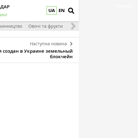
НДАР
Реклама
UA
EN
инг
ринництво
Овочі та фрукти
Наступна новина
и создан в Украине земельный
блокчейн