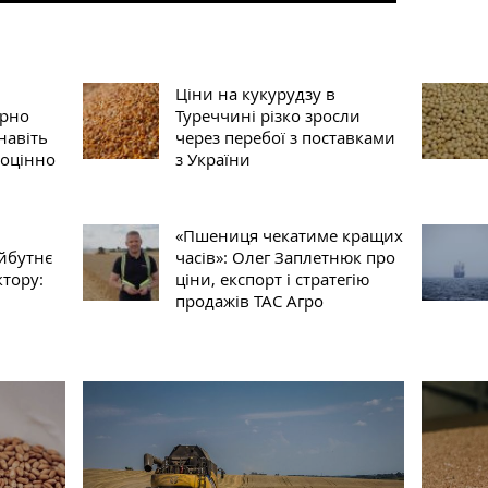
Ціни на кукурудзу в
ерно
Туреччині різко зросли
навіть
через перебої з поставками
ноцінно
з України
«Пшениця чекатиме кращих
йбутнє
часів»: Олег Заплетнюк про
ктору:
ціни, експорт і стратегію
продажів ТАС Агро