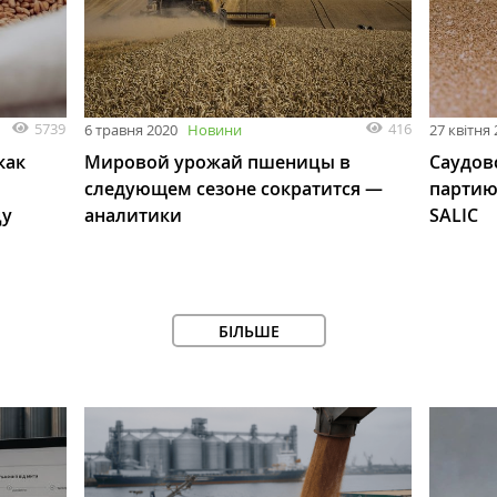
5739
416
6 травня 2020
Новини
27 квітня
как
Мировой урожай пшеницы в
Саудов
следующем сезоне сократится —
партию
цу
аналитики
SALIC
БІЛЬШЕ