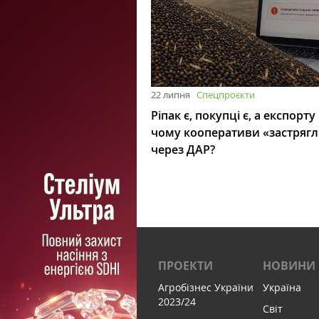
22 липня
Спецпроєкти
Ріпак є, покупці є, а експорту
чому кооперативи «застряг
через ДАР?
ПРОЕКТИ
НОВИНИ
Агробізнес України
Україна
2023/24
Світ