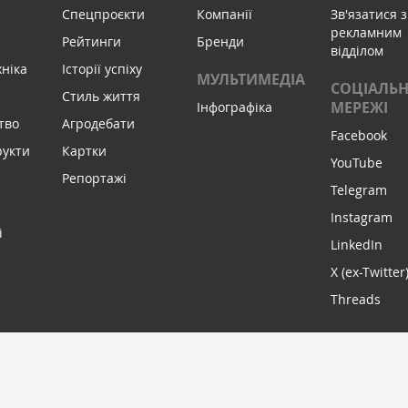
Спецпроєкти
Компанії
Зв'язатися з
рекламним
Рейтинги
Бренди
відділом
хніка
Історії успіху
МУЛЬТИМЕДІА
СОЦІАЛЬН
Стиль життя
МЕРЕЖІ
Інфографіка
тво
Агродебати
Facebook
рукти
Картки
YouTube
Репортажі
Telegram
Instagram
і
LinkedIn
X (ex-Twitter
Threads
МИ В С