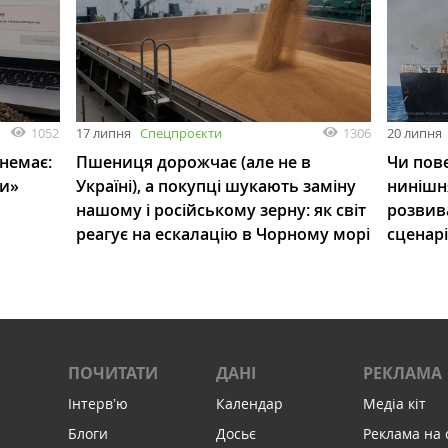
1052
1306
17 липня
Спецпроєкти
20 липня
 немає:
Пшениця дорожчає (але не в
Чи пове
ли»
Україні), а покупці шукають заміну
нинішн
нашому і російському зерну: як світ
розвив
реагує на ескалацію в Чорному морі
сценар
ПОЧИТАТИ
ДАНІ
РЕКЛАМА
Інтервʼю
Календар
Медіа кіт
Блоги
Досьє
Реклама на 