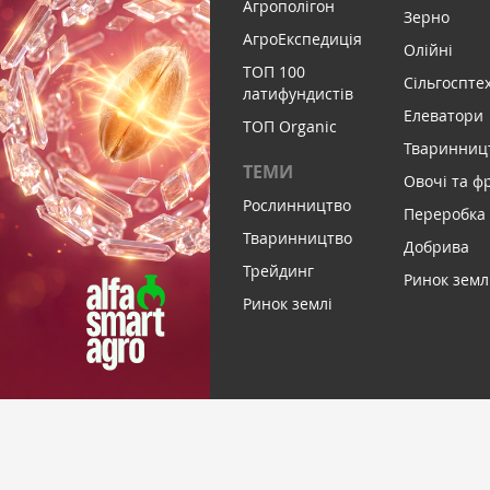
Агрополігон
Зерно
АгроЕкспедиція
Олійні
ТОП 100
Сільгоспте
латифундистів
Елеватори
ТОП Organic
Тваринниц
ТЕМИ
Овочі та ф
Рослинництво
Переробка
Тваринництво
Добрива
Трейдинг
Ринок земл
Ринок землі
ПІДПИСАТИСЬ НА НОВИНИ