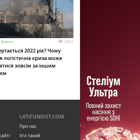
3862
Блоги
ртається 2022 рік? Чому
я логістична криза може
атися зовсім за іншим
ієм
LATIFUNDIST.COM
Про нас
сайті
Хто такий