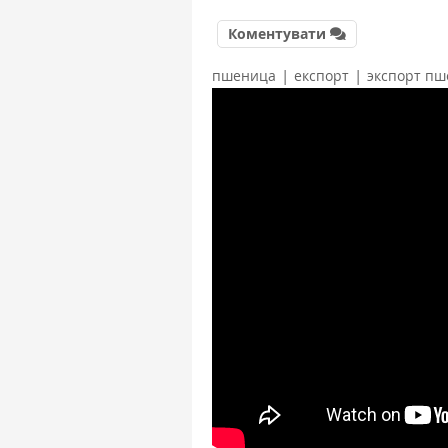
Коментувати
|
|
пшеница
експорт
экспорт п