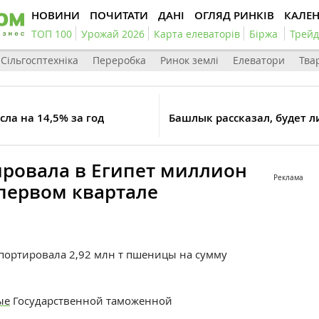
НОВИНИ
ПОЧИТАТИ
ДАНІ
ОГЛЯД РИНКІВ
КАЛЕ
ТОП 100
Урожай 2026
Карта елеваторів
Біржа
Трейд
Сільгосптехніка
Переробка
Ринок землі
Елеватори
Тва
ла на 14,5% за год
Башлык рассказал, будет л
ировала в Египет миллион
Реклама
первом квартале
кспортировала 2,92 млн т пшеницы на сумму
ые
Государственной таможенной