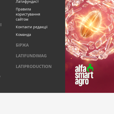
Латифундист
Правила
користування
сайтом
І
Контакти редакції
Команда
БІРЖА
LATIFUNDIMAG
LATIPRODUCTION
)
ОЦІАЛЬНИХ МЕРЕЖАХ