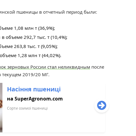
нской пшеницы в отчетный период были:
ъеме 1,08 млн т (36,9%);
в объеме 292,7 тыс. т (10,4%);
еме 263,8 тыс. т (9,05%);
объеме 1,28 млн т (44,02%).
ок зерновых России стал неликвидным
после
в текущем 2019/20 МГ.
Насіння пшениці
на SuperAgronom.com
Сорти озимої пшениці