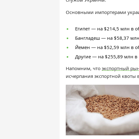
Основными импортерами украи
Египет — на $214,5 млн в об
Бангладеш — на $58,37 млн 
Йемен — на $52,59 млн в объ
Другие — на $255,89 млн в 
Напомним, что
э
кспортный рын
исчерпания экспортной квоты 