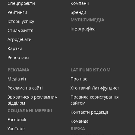
Спецпроєкти
Компанії
Рейтинги
Бренди
МУЛЬТИМЕДІА
Історії успіху
Інфографіка
Стиль життя
Агродебати
Картки
Репортажі
РЕКЛАМА
LATIFUNDIST.COM
Медіа кіт
Про нас
Реклама на сайті
Хто такий Латифундист
Зв'язатися з рекламним
Правила користування
відділом
сайтом
СОЦІАЛЬНІ МЕРЕЖІ
Контакти редакції
Facebook
Команда
БІРЖА
YouTube