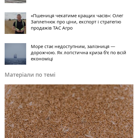
«Пшениця чекатиме кращих часів»: Олег
Заплетнюк про ціни, експорт і стратегію
продажів ТАС Агро
Море стає недоступним, залізниця —
дорожчою. Як логістична криза б’є по всій
економіці
Матеріали по темі