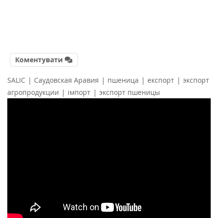
Коментувати
|
|
|
|
SALIC
Саудовская Аравия
пшеница
експорт
экспорт
|
|
агропродукции
імпорт
экспорт пшеницы