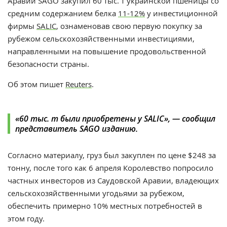
Аравии SAGO закупил 60 тыс. т украинской
пшеницы
со
средним содержанием белка
11-12%
у инвестиционной
фирмы
SALIC
, ознаменовав свою первую покупку за
рубежом сельскохозяйственными инвестициями,
направленными на повышение продовольственной
безопасности страны.
Об этом пишет
Reuters
.
«60 тыс. т были приобретены у SALIC», — сообщил
представитель SAGO изданию.
Согласно материалу, груз был закуплен по цене $248 за
тонну, после того как 6 апреля Королевство попросило
частных инвесторов из Саудовской Аравии, владеющих
сельскохозяйственными угодьями за рубежом,
обеспечить примерно 10% местных потребностей в
этом году.