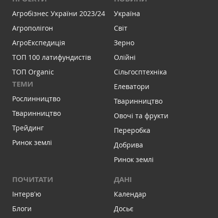
Агробізнес України 2023/24
Україна
Агрополігон
Світ
АгроЕкспедиція
Зерно
ТОП 100 латифундистів
Олійні
ТОП Organic
Сільгосптехніка
ТЕМИ
Елеватори
Рослинництво
Тваринництво
Тваринництво
Овочі та фрукти
Трейдинг
Переробка
Ринок землі
Добрива
Ринок землі
ПОЧИТАТИ
ДАНІ
Інтервʼю
Календар
Блоги
Досьє