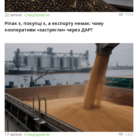
1054
22 липня
Спецпроєкти
Ріпак є, покупці є, а експорту немає: чому
кооперативи «застрягли» через ДАР?
1307
17 липня
Спецпроєкти