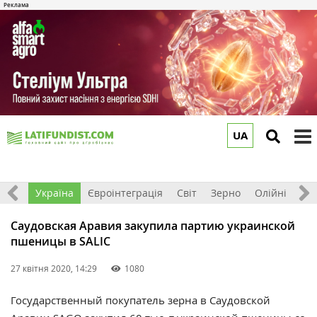
UA
to
m
Все
Україна
Євроінтеграція
Світ
Зерно
Олійні
До
Саудовская Аравия закупила партию украинской
пшеницы в SALIC
27 квітня 2020, 14:29
1080
Государственный покупатель зерна в Саудовской