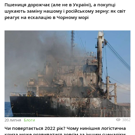
Пшениця дорожчає (але не в Україні), а покупці
шукають заміну нашому і російському зерну: як світ
реагує на ескалацію в Чорному морі
3862
20 липня
Блоги
Чи повертається 2022 рік? Чому нинішня логістична
криза може розвиватися зовсім за іншим сценарієм