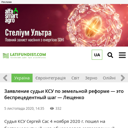
UA
to
m
Все
Україна
Євроінтеграція
Світ
Зерно
Олійні
До
Заявление судьи КСУ по земельной реформе — это
беспрецедентный шаг — Лещенко
5 листопада 2020, 14:35
332
Судья КСУ Сергей Сас 4 ноября 2020 г. пошел на