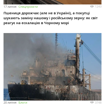
1243
17 липня
Спецпроєкти
Пшениця дорожчає (але не в Україні), а покупці
шукають заміну нашому і російському зерну: як світ
реагує на ескалацію в Чорному морі
3748
20 липня
Блоги