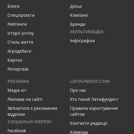
Блоги
Досьє
Спецпроєкти
Компанії
Рейтинги
Бренди
МУЛЬТИМЕДІА
Історії успіху
Інфографіка
Стиль життя
Агродебати
Картки
Репортажі
РЕКЛАМА
LATIFUNDIST.COM
Медіа кіт
Про нас
Реклама на сайті
Хто такий Латифундист
Зв'язатися з рекламним
Правила користування
відділом
сайтом
СОЦІАЛЬНІ МЕРЕЖІ
Контакти редакції
Facebook
Команда