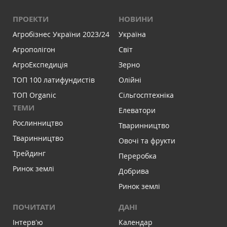
ПРОЕКТИ
НОВИНИ
Агробізнес України 2023/24
Україна
Агрополігон
Світ
АгроЕкспедиція
Зерно
ТОП 100 латифундистів
Олійні
ТОП Organic
Сільгосптехніка
ТЕМИ
Елеватори
Рослинництво
Тваринництво
Тваринництво
Овочі та фрукти
Трейдинг
Переробка
Ринок землі
Добрива
Ринок землі
ПОЧИТАТИ
ДАНІ
Інтервʼю
Календар