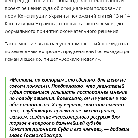
беспрецедентный шаг, обнародовав согласованный
проект решения суда об официальном толковании
норм Конституции Украины положений статей 13 и 14
Конституции Украины, которые касаются земли, до
формального принятия окончательного решения.
Такое мнение высказал
уполномоченный президента
по земельным вопросам, председатель Госгеокадастра
Роман Лещенко
, пишет
«Зеркало недели»
.
«Мотивы, по которым это сделано, для меня не
совсем понятны. Предполагаю, что уважаемый
судья стремился услышать постороннее мнение
по поводу решения. Возможно, он не уверен в его
обоснованности. Хочу верить, что это именно
так, и публикация проекта не имеет целью,
скажем, создание «переговорного ресурса» для
торгов в вопросе о дальнейшей судьбе
Конституционного Суда и его членов», — добавил
глава
Госгеокадастра.