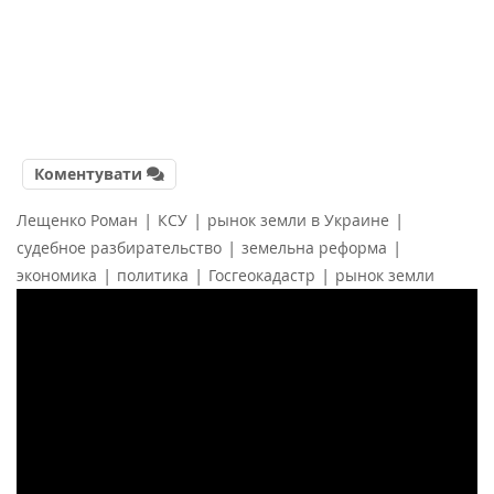
Коментувати
|
|
|
Лещенко Роман
КСУ
рынок земли в Украине
|
|
судебное разбирательство
земельна реформа
|
|
|
экономика
политика
Госгеокадастр
рынок земли