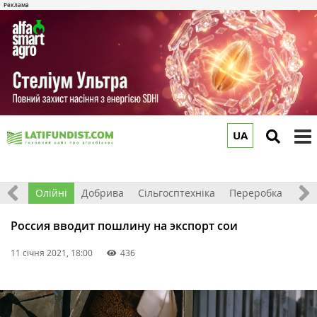
UA
to
m
ерно
Олійні
Добрива
Сільгосптехніка
Переробка
Рин
Россия вводит пошлину на экспорт сои
11 січня 2021, 18:00
436