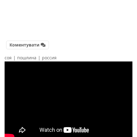
Коментувати
|
|
соя
пошлина
россия