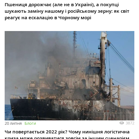
Пшениця дорожчає (але не в Україні), а покупці
шукають заміну нашому і російському зерну: як світ
реагує на ескалацію в Чорному морі
3872
20 липня
Блоги
Чи повертається 2022 рік? Чому нинішня логістична
криза може розвиватися зовсім за іншим сценарієм