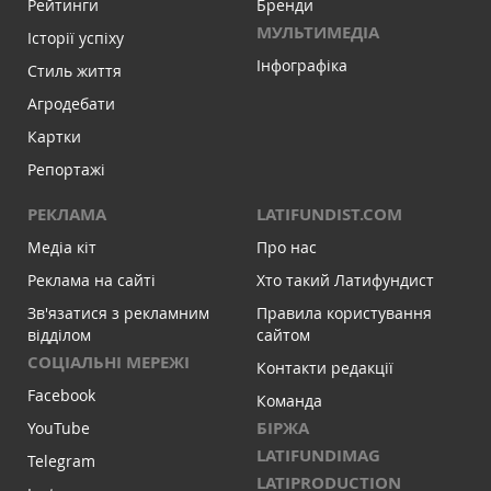
Рейтинги
Бренди
МУЛЬТИМЕДІА
Історії успіху
Інфографіка
Стиль життя
Агродебати
Картки
Репортажі
РЕКЛАМА
LATIFUNDIST.COM
Медіа кіт
Про нас
Реклама на сайті
Хто такий Латифундист
Зв'язатися з рекламним
Правила користування
відділом
сайтом
СОЦІАЛЬНІ МЕРЕЖІ
Контакти редакції
Facebook
Команда
БІРЖА
YouTube
LATIFUNDIMAG
Telegram
LATIPRODUCTION