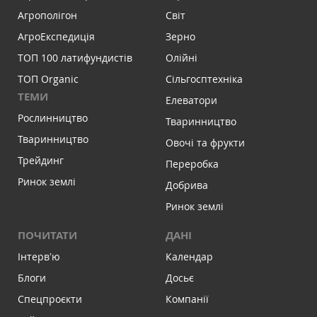
Агрополігон
Світ
АгроЕкспедиція
Зерно
ТОП 100 латифундистів
Олійні
ТОП Organic
Сільгосптехніка
ТЕМИ
Елеватори
Рослинництво
Тваринництво
Тваринництво
Овочі та фрукти
Трейдинг
Переробка
Ринок землі
Добрива
Ринок землі
ПОЧИТАТИ
ДАНІ
Інтервʼю
Календар
Блоги
Досьє
Спецпроєкти
Компанії