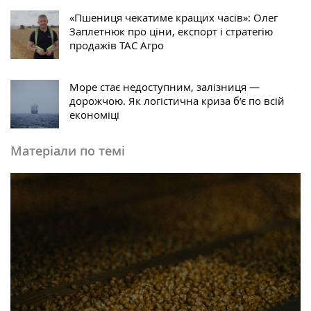
«Пшениця чекатиме кращих часів»: Олег
Заплетнюк про ціни, експорт і стратегію
продажів ТАС Агро
Море стає недоступним, залізниця —
дорожчою. Як логістична криза б’є по всій
економіці
Матеріали по темі