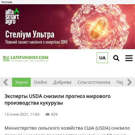
UA
to
m
Світ
Зерно
Олійні
Добрива
Сільгосптехніка
Перероб
Эксперты USDA снизили прогноз мирового
производства кукурузы
13 січня 2021, 11:04
829
Министерство сельского хозяйства США (USDA) снизило