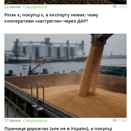
1053
22 липня
Спецпроєкти
Ріпак є, покупці є, а експорту немає: чому
кооперативи «застрягли» через ДАР?
1306
17 липня
Спецпроєкти
Пшениця дорожчає (але не в Україні), а покупці