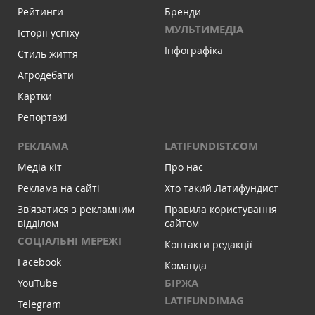
Рейтинги
Бренди
МУЛЬТИМЕДІА
Історії успіху
Інфографіка
Стиль життя
Агродебати
Картки
Репортажі
РЕКЛАМА
LATIFUNDIST.COM
Медіа кіт
Про нас
Реклама на сайті
Хто такий Латифундист
Зв'язатися з рекламним
Правила користування
відділом
сайтом
СОЦІАЛЬНІ МЕРЕЖІ
Контакти редакції
Facebook
Команда
БІРЖА
YouTube
LATIFUNDIMAG
Telegram