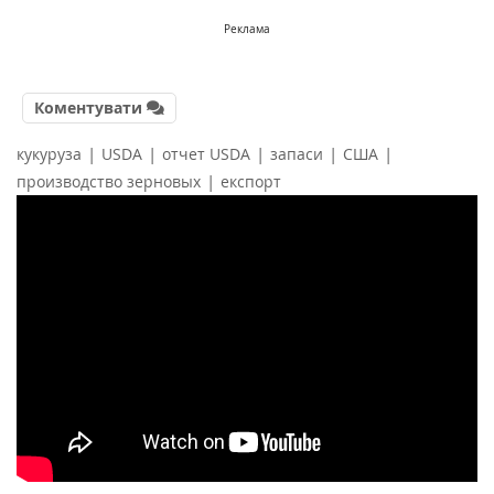
Реклама
Коментувати
|
|
|
|
|
кукуруза
USDA
отчет USDA
запаси
США
|
производство зерновых
експорт