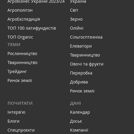
Агробізнес України 2023/24
Україна
Агрополігон
Світ
АгроЕкспедиція
Зерно
ТОП 100 латифундистів
Олійні
ТОП Organic
Сільгосптехніка
ТЕМИ
Елеватори
Рослинництво
Тваринництво
Тваринництво
Овочі та фрукти
Трейдинг
Переробка
Ринок землі
Добрива
Ринок землі
ПОЧИТАТИ
ДАНІ
Інтервʼю
Календар
Блоги
Досьє
Спецпроєкти
Компанії