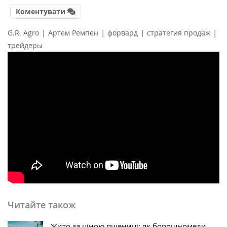
Коментувати
|
|
|
|
G.R. Agro
Артем Ремпен
форвард
стратегия продаж
трейдеры
Читайте також
Жито за ціною пшениці: як борошномели