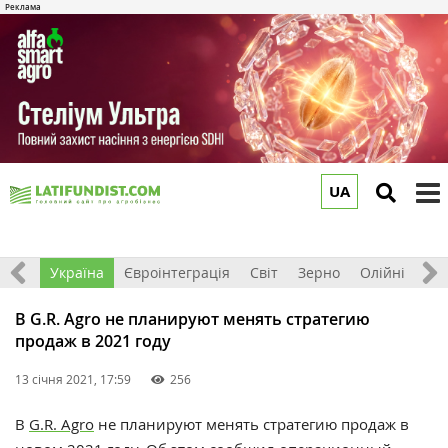
UA
to
m
Все
Україна
Євроінтеграція
Світ
Зерно
Олійні
До
В G.R. Agro не планируют менять стратегию
продаж в 2021 году
13 січня 2021, 17:59
256
В
G.R. Agro
не планируют менять стратегию продаж в