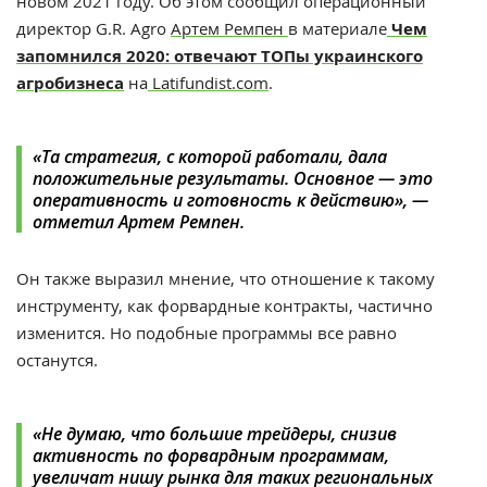
новом 2021 году. Об этом сообщил операционный
директор G.R. Agro
Артем Ремпен
в материале
Чем
запомнился 2020: отвечают ТОПы украинского
агробизнеса
на
Latifundist.com
.
«Та стратегия, с которой работали, дала
положительные результаты. Основное — это
оперативность и готовность к действию», —
отметил Артем Ремпен.
Он также выразил мнение, что отношение к такому
инструменту, как форвардные контракты, частично
изменится. Но подобные программы все равно
останутся.
«Не думаю, что большие трейдеры, снизив
активность по форвардным программам,
увеличат нишу рынка для таких региональных