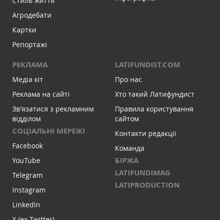
Стиль життя
Агродебати
Картки
Репортажі
РЕКЛАМА
LATIFUNDIST.COM
Медіа кіт
Про нас
Реклама на сайті
Хто такий Латифундист
Зв'язатися з рекламним
Правила користування
відділом
сайтом
СОЦІАЛЬНІ МЕРЕЖІ
Контакти редакції
Facebook
Команда
БІРЖА
YouTube
LATIFUNDIMAG
Telegram
LATIPRODUCTION
Instagram
LinkedIn
X (ex-Twitter)