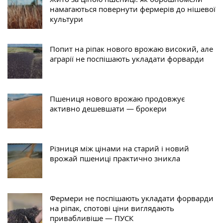
намагаються повернути фермерів до нішевої
культури
Попит на ріпак нового врожаю високий, але
аграрії не поспішають укладати форварди
Пшениця нового врожаю продовжує
активно дешевшати — брокери
Різниця між цінами на старий і новий
врожай пшениці практично зникла
Фермери не поспішають укладати форварди
на ріпак, спотові ціни виглядають
привабливіше — ПУСК