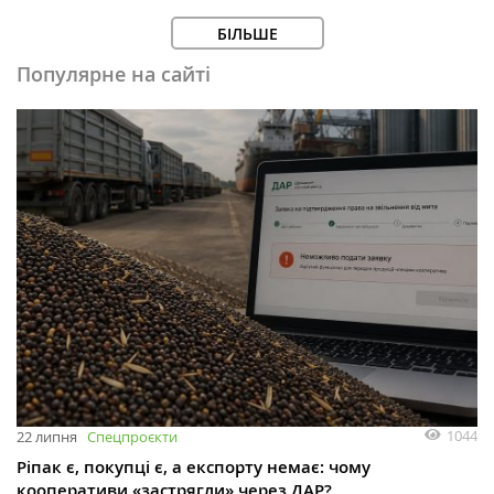
БІЛЬШЕ
Популярне на сайті
1044
22 липня
Спецпроєкти
Ріпак є, покупці є, а експорту немає: чому
кооперативи «застрягли» через ДАР?