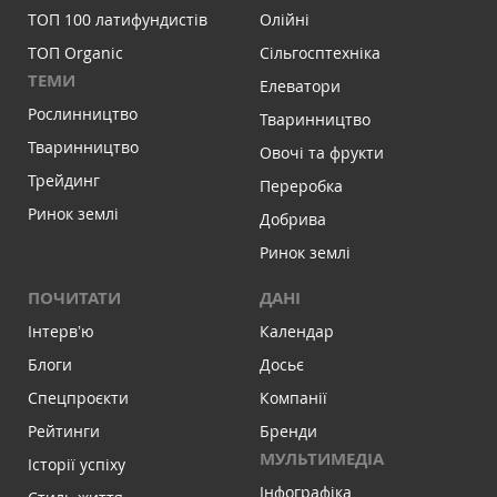
ТОП 100 латифундистів
Олійні
ТОП Organic
Сільгосптехніка
ТЕМИ
Елеватори
Рослинництво
Тваринництво
Тваринництво
Овочі та фрукти
Трейдинг
Переробка
Ринок землі
Добрива
Ринок землі
ПОЧИТАТИ
ДАНІ
Інтервʼю
Календар
Блоги
Досьє
Спецпроєкти
Компанії
Рейтинги
Бренди
МУЛЬТИМЕДІА
Історії успіху
Інфографіка