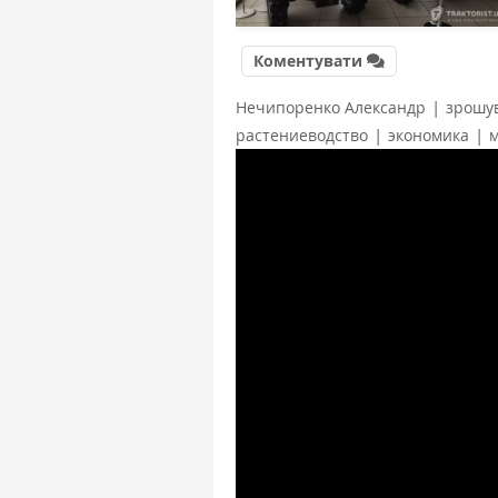
Коментувати
|
Нечипоренко Александр
зрошу
|
|
растениеводство
экономика
м