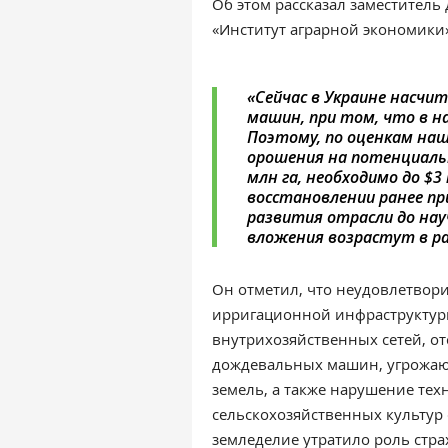
Об этом рассказал заместитель
«Институт аграрной экономики
«Сейчас в Украине насчи
машин, при том, что в н
Поэтому, по оценкам наш
орошения на потенциаль
млн га, необходимо до $3
восстановлении ранее пр
развития отрасли до на
вложения возрастут в ра
Он отметил, что неудовлетвор
ирригационной инфраструктур
внутрихозяйственных сетей, от
дождевальных машин, угрожаю
земель, а также нарушение те
сельскохозяйственных культур 
земледелие утратило роль стр