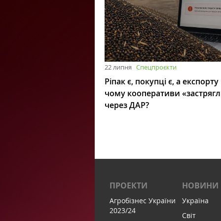
22 липня
Спецпроєкти
Ріпак є, покупці є, а експорту
чому кооперативи «застряг
через ДАР?
ПРОЕКТИ
НОВИНИ
Агробізнес України
Україна
2023/24
Світ