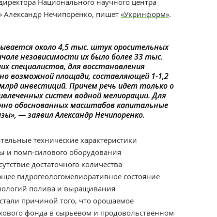
 директора Национального научного центра
» Александр Нечипоренко
, пишет
«Укринформ»
.
тывается около 4,5 тыс. штук оросительных
ачале независимости их было более 33 тыс.
их специалистов, для восстановления
но возможной площади, составляющей 1-1,2
 млрд инвестиций. Причем речь идет только о
ивлеченных систем водной мелиорации. Для
учно обоснованных масштабов капитальные
зы», — заявил Александр Нечипоренко.
ительные технические характеристики
ы и помп-силового оборудования
сутствие достаточного количества
щее гидрогеологомелиоративное состояние
хнологий полива и выращивания
стали причиной того, что орошаемое
ахового фонда в сырьевом и продовольственном