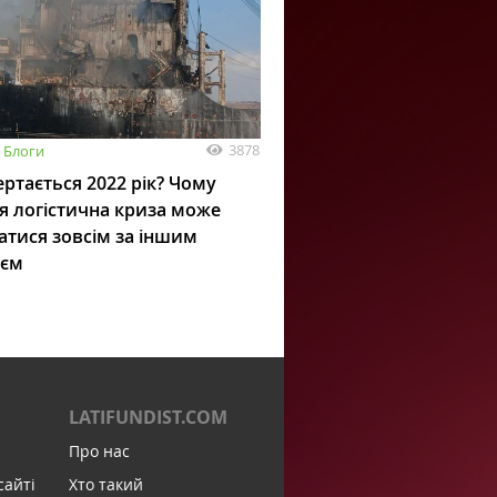
3878
Блоги
ртається 2022 рік? Чому
я логістична криза може
атися зовсім за іншим
ієм
LATIFUNDIST.COM
Про нас
сайті
Хто такий