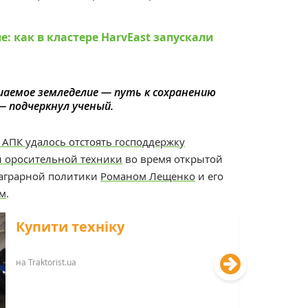
е: как в кластере HarvEast запускали
аемое земледелие — путь к сохранению
— подчеркнул ученый.
 АПК удалось отстоять господдержку
й оросительной техники
во время открытой
 аграрной политики
Романом Лещенко
и его
им
.
Купити техніку
на Traktorist.ua