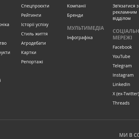
Спецпроєкти
Компанії
Зв'язатися з
рекламним
Рейтинги
Бренди
відділом
хніка
Історії успіху
МУЛЬТИМЕДІА
СОЦІАЛЬН
Стиль життя
МЕРЕЖІ
Інфографіка
тво
Агродебати
Facebook
рукти
Картки
YouTube
Репортажі
Telegram
Instagram
і
LinkedIn
X (ex-Twitter
Threads
МИ В С