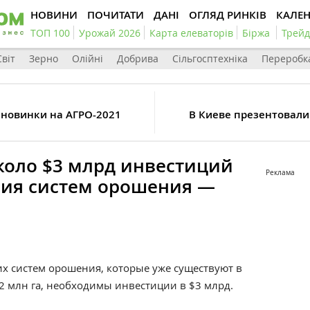
НОВИНИ
ПОЧИТАТИ
ДАНІ
ОГЛЯД РИНКІВ
КАЛЕ
ТОП 100
Урожай 2026
Карта елеваторів
Біржа
Трейд
Світ
Зерно
Олійні
Добрива
Сільгосптехніка
Переробк
 новинки на АГРО-2021
В Киеве презентовали 
коло $3 млрд инвестиций
Реклама
ния систем орошения —
их систем орошения, которые уже существуют в
2 млн га, необходимы инвестиции в $3 млрд.