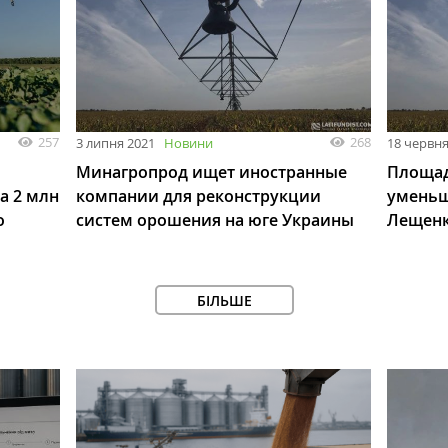
257
268
3 липня 2021
Новини
18 червня
Минагропрод ищет иностранные
Площад
а 2 млн
компании для реконструкции
уменьши
о
систем орошения на юге Украины
Лещен
БІЛЬШЕ