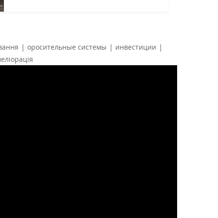
|
|
|
вання
оросительные системы
инвестиции
еліорація