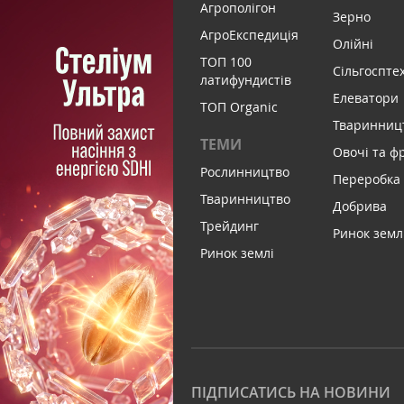
Агрополігон
Зерно
АгроЕкспедиція
Олійні
ТОП 100
Сільгоспте
латифундистів
Елеватори
ТОП Organic
Тваринниц
ТЕМИ
Овочі та ф
Рослинництво
Переробка
Тваринництво
Добрива
Трейдинг
Ринок земл
Ринок землі
ПІДПИСАТИСЬ НА НОВИНИ