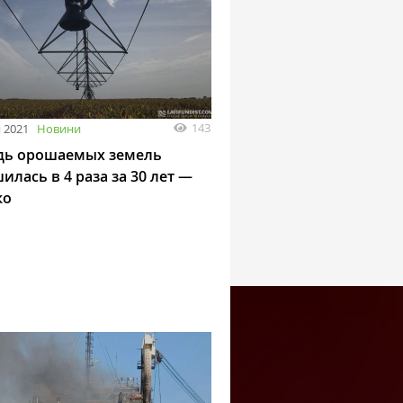
143
 2021
Новини
ь орошаемых земель
лась в 4 раза за 30 лет —
ко