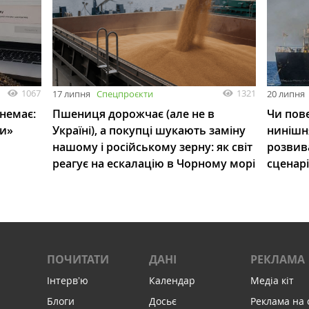
1067
1321
17 липня
Спецпроєкти
20 липня
 немає:
Пшениця дорожчає (але не в
Чи пове
ли»
Україні), а покупці шукають заміну
нинішн
нашому і російському зерну: як світ
розвив
реагує на ескалацію в Чорному морі
сценар
ПОЧИТАТИ
ДАНІ
РЕКЛАМА
Інтервʼю
Календар
Медіа кіт
Блоги
Досьє
Реклама на 