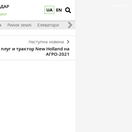
НДАР
Реклама
UA
EN
инг
а
Ринок землі
Елеватори
Тваринництво
Овочі та фрукт
Наступна новина
плуг и трактор New Holland на
АГРО-2021