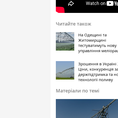
Читайте також
На Одещині та
Житомирщині
тестуватимуть нову
управління меліора
Зрошення в Україні 
Ціни, конкуренція за
держпідтримка та н
технології поливу
Матеріали по темі