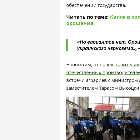
обеспечении государства.
Читать по теме:
Капля в пол
орошение
«Но вариантов нет. Орош
украинского чернозема», 
Напомним, что
представителям
отечественных производителе
встречи аграриев с министром
заместителем
Тарасом Высоцк