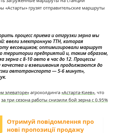
лять загруженные маршруты на станции
ры «Астарты» грузят отправительские маршруты
рить процесс приема и отгрузки зерна мы
й: ввели электронную ТТН, которая
аботу весовщиков; оптимизировали маршрут
о территории предприятий и, таким образом,
 зерна с 8-10 авто в час до 12. Процессы
я качества и взвешивания продолжаются до
рузки автотранспорта — 5-6 минут
»,
ук.
м элеваторе»
агрохолдинга
«Астарта-Киев»
, что
,
за три сезона работы снизили бой зерна с 0,95%
Отримуй повідомлення про
нові пропозиції продажу