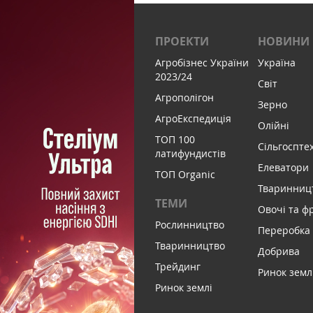
ПРОЕКТИ
НОВИНИ
Агробізнес України
Україна
2023/24
Світ
Агрополігон
Зерно
АгроЕкспедиція
Олійні
ТОП 100
Сільгоспте
латифундистів
Елеватори
ТОП Organic
Тваринниц
ТЕМИ
Овочі та ф
Рослинництво
Переробка
Тваринництво
Добрива
Трейдинг
Ринок земл
Ринок землі