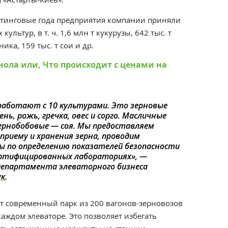
етинговые года предприятия компании приняли
ультур, в т. ч. 1,6 млн т кукурузы, 642 тыс. т
ика, 159 тыс. т сои и др.
нола или, Что происходит с ценами на
аботают с 10 культурами. Это зерновые
ень, рожь, гречка, овес и сорго. Масличные
 зернобобовые
—
соя. Мы предоставляем
 приему и хранения зерна, проводим
ы по определению показателей безопасности
ертифицированных лабораториях», —
департамента элеваторного бизнеса
ук
.
ет современный парк из 200 вагонов-зерновозов
ждом элеваторе. Это позволяет избегать