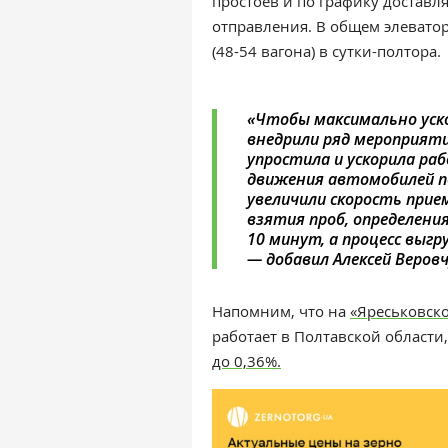
простоев и по графику достав
отправления. В общем элевато
(48-54 вагона) в сутки-полтора.
«
Чтобы максимально уско
внедрили ряд мероприяти
упростила и ускорила р
движения автомобилей п
увеличили скорость приема
взятия проб, определени
10 минут, а процесс выг
—
добавил Алексей Веровч
Напомним, что на
«Яреськовско
работает в Полтавской области
до 0,36%.