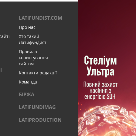
LATIFUNDIST.COM
Про нас
сайті
Хто такий
Латифундист
Правила
користування
сайтом
І
Контакти редакції
Команда
БІРЖА
LATIFUNDIMAG
LATIPRODUCTION
)