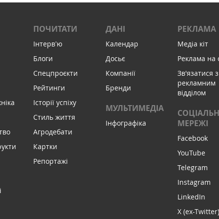
ПОЧИТАТИ
ДАНІ
РЕКЛАМА
Інтервʼю
Календар
Медіа кіт
Блоги
Досьє
Реклама на 
Спецпроєкти
Компанії
Зв'язатися з
рекламним
Рейтинги
Бренди
відділом
хніка
Історії успіху
МУЛЬТИМЕДІА
СОЦІАЛЬН
Стиль життя
МЕРЕЖІ
Інфографіка
тво
Агродебати
Facebook
рукти
Картки
YouTube
Репортажі
Telegram
Instagram
і
LinkedIn
X (ex-Twitter