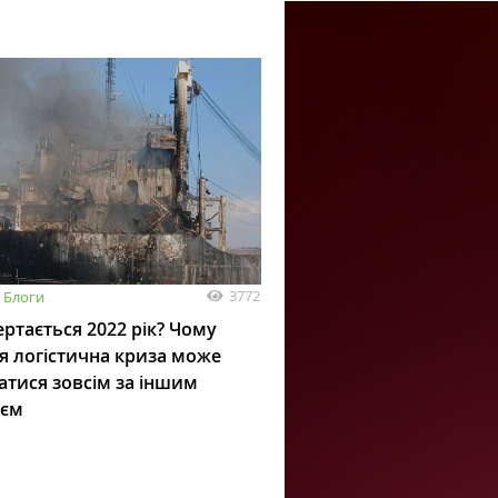
3772
Блоги
ртається 2022 рік? Чому
я логістична криза може
атися зовсім за іншим
ієм