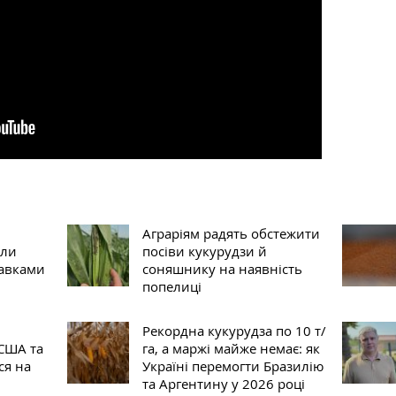
Аграріям радять обстежити
сли
посіви кукурудзи й
тавками
соняшнику на наявність
попелиці
Рекордна кукурудза по 10 т/
 США та
га, а маржі майже немає: як
ся на
Україні перемогти Бразилію
та Аргентину у 2026 році