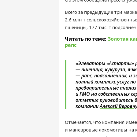
Всего за предыдущие три марк
2,6 млн т сельскохозяйственных к
пшеницы, 177 тыс. т подсолнечн
Читать по теме:
Золотая ка
рапс
«
Элеваторы «Астарты» р
—
пшеница, кукуруза, ячм
—
рапс, подсолнечник, и
полный комплекс услуг по
предварительные анализ
и ГМО на собственных с
отметил
руководитель 
компании
Алексей Веровч
Отмечается, что компания име
и маневровые локомотивы на ка