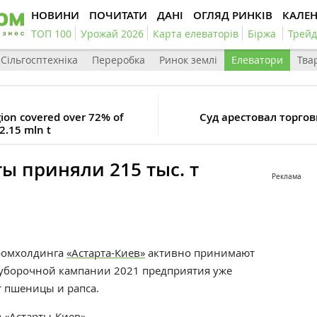
НОВИНИ
ПОЧИТАТИ
ДАНІ
ОГЛЯД РИНКІВ
КАЛЕ
ТОП 100
Урожай 2026
Карта елеваторів
Біржа
Трейд
Сільгосптехніка
Переробка
Ринок землі
Елеватори
Тва
ion covered over 72% of
Суд арестовал торго
2.15 mln t
ы приняли 215 тыс. т
Реклама
а
ромхолдинга
«Астарта-Киев»
активно принимают
а уборочной кампании 2021 предприятия уже
т пшеницы и рапса.
а
«Астарты-Киев».