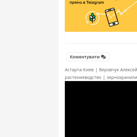
Коментувати
|
Астарта-Киев
Веровчук Алексе
|
растениеводство
зернохранил