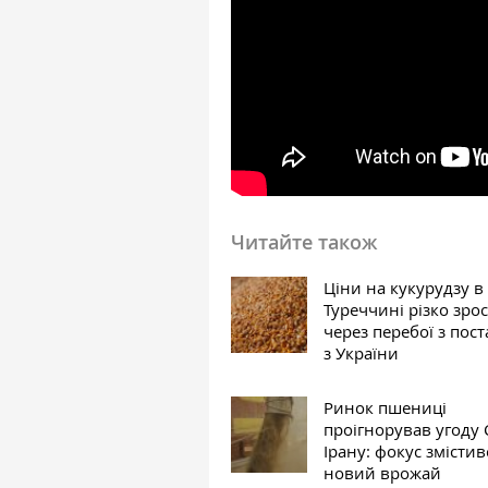
Читайте також
Ціни на кукурудзу в
Туреччині різко зро
через перебої з пос
з України
Ринок пшениці
проігнорував угоду
Ірану: фокус змістив
новий врожай