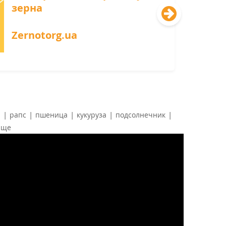
зерна
Zernotorg.ua
|
|
|
|
|
й
рапс
пшеница
кукуруза
подсолнечник
ище