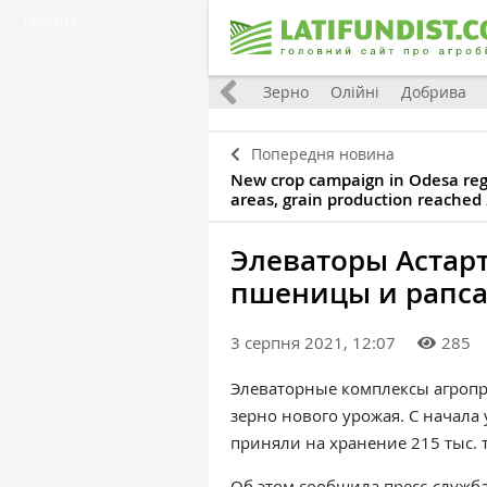
Реклама
Україна
Євроінтеграція
Світ
Зерно
Олійні
Добрива
Попередня новина
New crop campaign in Odesa reg
areas, grain production reached 
Элеваторы Астарт
пшеницы и рапс
3 серпня 2021, 12:07
285
Элеваторные комплексы агроп
зерно нового урожая. С начал
приняли на хранение 215 тыс. 
Об этом сообщила
пресс-служб