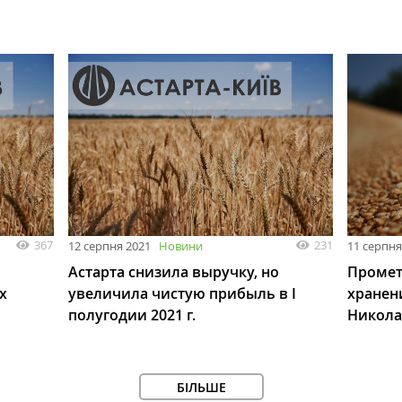
367
231
12 серпня 2021
Новини
11 серпня
Астарта снизила выручку, но
Промет
х
увеличила чистую прибыль в I
хранен
полугодии 2021 г.
Никола
БІЛЬШЕ