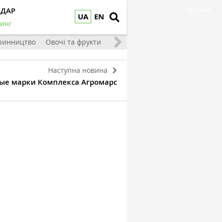
НДАР
Реклама
UA
EN
инг
ринництво
Овочі та фрукти
Наступна новина
вые марки Комплекса Агромарс