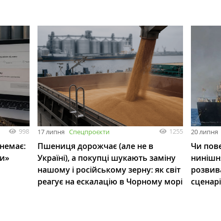
998
1255
17 липня
Спецпроєкти
20 липня
 немає:
Пшениця дорожчає (але не в
Чи пове
ли»
Україні), а покупці шукають заміну
нинішн
нашому і російському зерну: як світ
розвив
реагує на ескалацію в Чорному морі
сценар