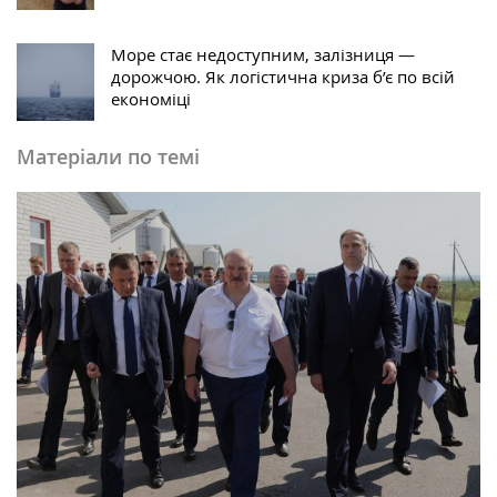
Море стає недоступним, залізниця —
дорожчою. Як логістична криза б’є по всій
економіці
Матеріали по темі