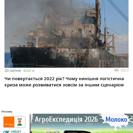
3823
20 липня
Блоги
Чи повертається 2022 рік? Чому нинішня логістична
криза може розвиватися зовсім за іншим сценарієм