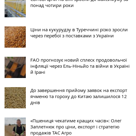
понад чотири роки
Ціни на кукурудзу в Туреччині різко зросли
через перебої з поставками з України
FAO прогнозує новий сплеск продовольчої
інфляції через Ель-Ніньйо та війни в Україні
й Ірані
До завершення прийому заявок на експорт
ячменю та гороху до Китаю залишилося 12
днів
«Пшениця чекатиме кращих часів»: Олег
Заплетнюк про ціни, експорт і стратегію
продажів ТАС Агро