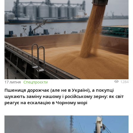
1284
17 липня
Спецпроєкти
Пшениця дорожчає (але не в Україні), а покупці
шукають заміну нашому і російському зерну: як світ
реагує на ескалацію в Чорному морі