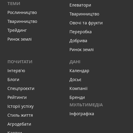
ТЕМИ
Елеватори
Рослинництво
Тваринництво
Тваринництво
Овочі та фрукти
Трейдинг
Переробка
Ринок землі
Добрива
Ринок землі
ПОЧИТАТИ
ДАНІ
Інтервʼю
Календар
Блоги
Досьє
Спецпроєкти
Компанії
Рейтинги
Бренди
МУЛЬТИМЕДІА
Історії успіху
Інфографіка
Стиль життя
Агродебати
Картки