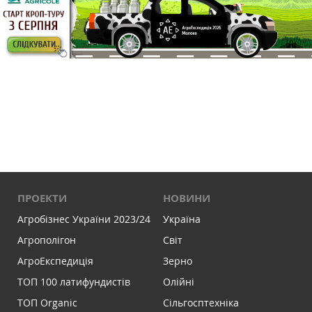
ПРОЕКТИ
НОВИНИ
Агробізнес України 2023/24
Україна
Агрополігон
Світ
АгроЕкспедиція
Зерно
ТОП 100 латифундистів
Олійні
ТОП Organic
Сільгосптехніка