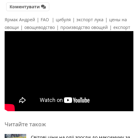
Коментувати
|
|
|
|
Ярмак Андрей
FAO
цибуля
экспорт лука
цены на
|
|
|
овощи
овощеводство
производство овощей
експорт
Читайте також
Світові ціни на олії зросли до максимуму за