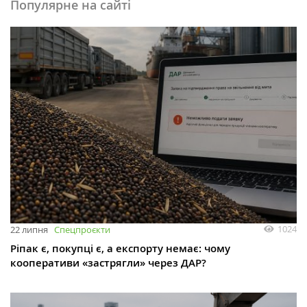
Популярне на сайті
1024
22 липня
Спецпроєкти
Ріпак є, покупці є, а експорту немає: чому
кооперативи «застрягли» через ДАР?