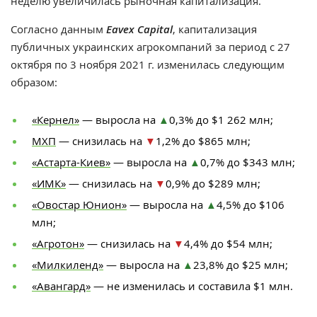
неделю увеличилась рыночная капитализация.
Согласно данным
Eavex Capital
, капитализация
публичных украинских агрокомпаний за период с 27
октября по 3 ноября 2021 г. изменилась следующим
образом:
«Кернел»
— выросла на
▲
0,3% до $1 262 млн;
МХП
— снизилась на
▼
1,2% до $865 млн;
«Астарта-Киев»
— выросла на
▲
0,7% до $343 млн;
«ИМК»
— снизилась на
▼
0,9% до $289 млн;
«Овостар Юнион»
— выросла на
▲
4,5% до $106
млн;
«Агротон»
— снизилась на
▼
4,4% до $54 млн;
«Милкиленд»
— выросла на
▲
23,8% до $25 млн;
«Авангард»
— не изменилась и составила $1 млн.