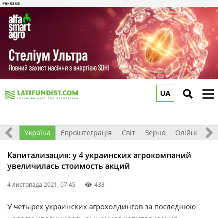
UA
to
m
Все
Україна
Євроінтеграція
Світ
Зерно
Олійні
До
Капитализация: у 4 украинских агрокомпаний
увеличилась стоимость акций
4 листопада 2021, 07:45
433
У четырех украинских агрохолдингов за последнюю