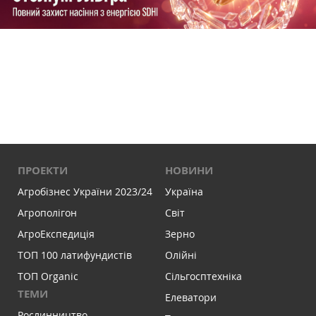
ПРОЕКТИ
НОВИНИ
Агробізнес України 2023/24
Україна
Агрополігон
Світ
АгроЕкспедиція
Зерно
ТОП 100 латифундистів
Олійні
ТОП Organic
Сільгосптехніка
ТЕМИ
Елеватори
Рослинництво