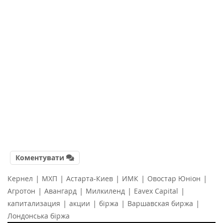
Коментувати
|
|
|
|
|
Кернел
МХП
Астарта-Киев
ИМК
Овостар Юніон
|
|
|
|
Агротон
Авангард
Милкиленд
Eavex Capital
|
|
|
|
капитализация
акции
біржа
Варшавская биржа
Лондонська біржа