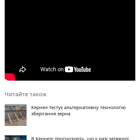
Читайте також
Кернел тестує альтернативну технологію
зберігання зерна
В Кернелі прогнозують, що у разі затяжної