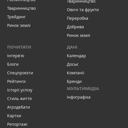
Тваринництво
Тваринництво
Овочі та фрукти
Трейдинг
Переробка
Ринок землі
Добрива
Ринок землі
ПОЧИТАТИ
ДАНІ
Інтервʼю
Календар
Блоги
Досьє
Спецпроєкти
Компанії
Рейтинги
Бренди
МУЛЬТИМЕДІА
Історії успіху
Інфографіка
Стиль життя
Агродебати
Картки
Репортажі