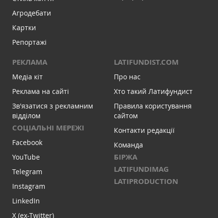
Агродебати
Картки
Репортажі
РЕКЛАМА
LATIFUNDIST.COM
Медіа кіт
Про нас
Реклама на сайті
Хто такий Латифундист
Зв'язатися з рекламним
Правила користування
відділом
сайтом
СОЦІАЛЬНІ МЕРЕЖІ
Контакти редакції
Facebook
Команда
БІРЖА
YouTube
LATIFUNDIMAG
Telegram
LATIPRODUCTION
Instagram
LinkedIn
X (ex-Twitter)