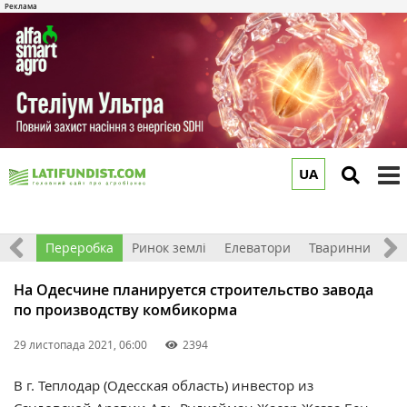
UA
to
m
хніка
Переробка
Ринок землі
Елеватори
Тваринництво
На Одесчине планируется строительство завода
по производству комбикорма
29 листопада 2021, 06:00
2394
В г. Теплодар (Одесская область) инвестор из