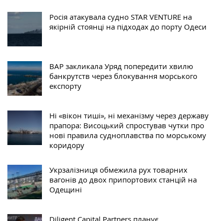
Росія атакувала судно STAR VENTURE на
якірній стоянці на підходах до порту Одеси
ВАР закликала Уряд попередити хвилю
банкрутств через блокування морського
експорту
Ні «вікон тиші», ні механізму через державу
прапора: Висоцький спростував чутки про
нові правила судноплавства по морському
коридору
Укрзалізниця обмежила рух товарних
вагонів до двох припортових станцій на
Одещині
Diligent Capital Partners планує