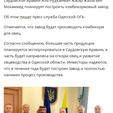
Саудовской Аравии Аль-Рудхайман Жасер Жазза Бен
Мохаммед планирует построить комбикормовый завод.
Об этом
пишет
пресс-служба Одесской ОГА.
Отмечается, что завод будет производить комбикорм
для овец.
Согласно сообщению, большая часть продукции
планируется экспортироваться в Саудовскую Аравию, а
часть будет направлена на откорм овец и развитие
овцеводства в Одесской области. Инвесторы надеются,
что в течение года будет построен завод и полностью
налажен процесс производства.