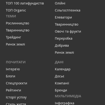
ТОП 100 латифундистів
Олійні
ТОП Organic
Сільгосптехніка
ТЕМИ
Елеватори
Рослинництво
Тваринництво
Тваринництво
Овочі та фрукти
Трейдинг
Переробка
Ринок землі
Добрива
Ринок землі
ПОЧИТАТИ
ДАНІ
Інтервʼю
Календар
Блоги
Досьє
Спецпроєкти
Компанії
Рейтинги
Бренди
МУЛЬТИМЕДІА
Історії успіху
Інфографіка
Стиль життя