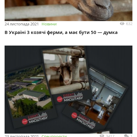
632
24 листопада 2021
Новини
В Україні 3 козячі ферми, а має бути 50 — думка
3417
1
23 листопада 2021
Спецпроєкти