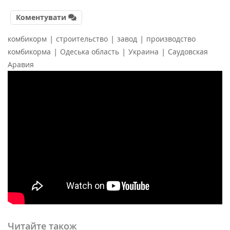
Коментувати
|
|
|
комбикорм
строительство
завод
производство
|
|
|
комбикорма
Одеська область
Украина
Саудовская
Аравия
Читайте також