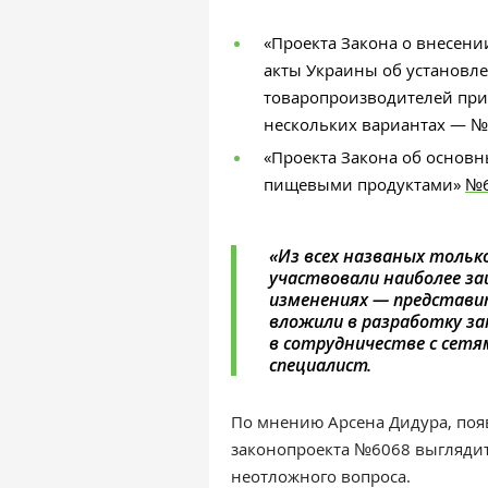
«Проекта Закона о внесен
акты Украины об установл
товаропроизводителей при
нескольких вариантах
—
№
«Проекта Закона об основн
пищевыми продуктами»
№6
«
Из всех названых тольк
участвовали наиболее з
изменениях
—
представи
вложили в разработку за
в сотрудничестве с сетя
специалист.
По мнению
Арсена Дидура,
поя
законопроекта №6068 выглядит,
неотложного вопроса.