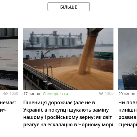
БІЛЬШЕ
1050
1306
17 липня
Спецпроєкти
20 липня
 немає:
Пшениця дорожчає (але не в
Чи пове
ли»
Україні), а покупці шукають заміну
нинішн
нашому і російському зерну: як світ
розвив
реагує на ескалацію в Чорному морі
сценар