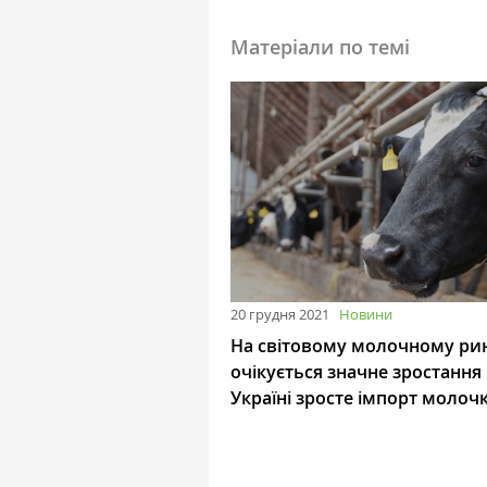
Матеріали по темі
20 грудня 2021
Новини
На світовому молочному ри
очікується значне зростання 
Україні зросте імпорт молоч