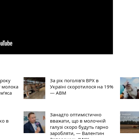
 року
За рік поголів'я ВРХ в
г молока
Україні скоротилося на 19%
 м’яса
— АВМ
Занадто оптимістично
ко в
вважати, що в молочній
галузі скоро будуть гарно
заробляти, — Валентин