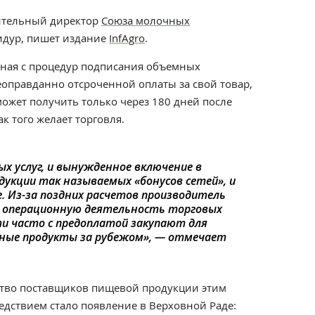
ительный директор
Союза молочных
идур, пишет издание
InfAgro
.
иная с процедур подписания объемных
еоправданно отсроченной оплаты за свой товар,
ожет получить только через 180 дней после
ак того желает торговля.
х услуг, и вынужденное включение в
дукции так называемых «бонусов сетей», и
. Из-за поздних расчетов производитель
 операционную деятельность торговых
ети часто с предоплатой закупают для
чные продукты за рубежом», — отмечает
ство поставщиков пищевой продукции этим
едствием стало появление в Верховной Раде: