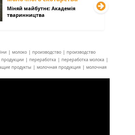
Міняй майбутнє: Академія
тваринництва
|
|
|
їни
молоко
производство
производство
|
|
|
 продукции
переработка
переработка молока
|
|
ащие продукты
молочная продукция
молочная