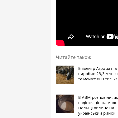
Читайте також
Епіцентр Агро за пів
виробив 23,3 млн к
та майже 600 тис. кг
В АВМ розповіли, як
падіння цін на моло
Польщі вплине на
український ринок