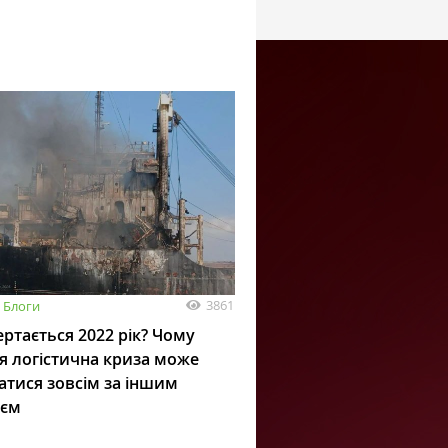
3861
Блоги
ртається 2022 рік? Чому
я логістична криза може
атися зовсім за іншим
ієм