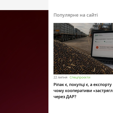
Популярне на сайті
22 липня
Спецпроєкти
Ріпак є, покупці є, а експорту
чому кооперативи «застряг
через ДАР?