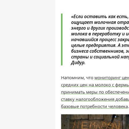
«Если оставить как есть,
ощущает молочная отрас
энерго и других производ
молока в переработку и 
начавшийся процесс закр
целые предприятия. А эт
бизнеса собственников, 
страны и социальной нап
Дидур.
Напомним, что
мониторинг цен
средних цен на молоко с фермы
принимать меры по обеспечени
ставку налогообложения добав
базовые потребности человека
.