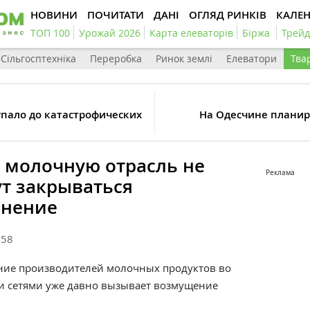
НОВИНИ
ПОЧИТАТИ
ДАНІ
ОГЛЯД РИНКІВ
КАЛЕ
ТОП 100
Урожай 2026
Карта елеваторів
Біржа
Трейд
Сільгосптехніка
Переробка
Ринок землі
Елеватори
Тва
упало до катастрофических
На Одесчине планир
а молочную отрасль не
Реклама
ут закрываться
мнение
558
ние производителей молочных продуктов во
и сетями уже давно вызывает возмущение