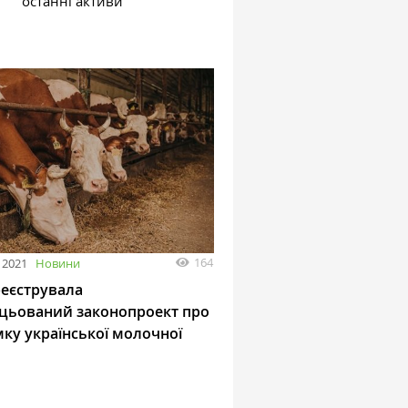
останні активи
164
 2021
Новини
реєструвала
цьований законопроект про
мку української молочної