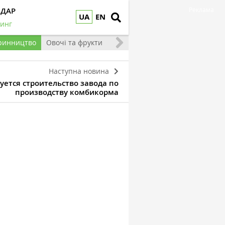
НДАР
Реклама
UA
EN
инг
ринництво
Овочі та фрукти
Наступна новина
уется строительство завода по
производству комбикорма