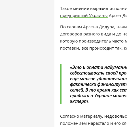
Такое мнение выразил исполн
предприятий Украины
Арсен Д
По словам Арсена Дидура, нач
договоров разного вида и до н
которую производитель часто м
поставки, все происходит так, к
«Это и оплата надуманны
себестоимость своей про
еще многое удивительное
фактически финансирует
сетей. В то время как с
продажи в Украине моло
эксперт.
Согласно материалу, недоволь
положением нарастало и его сл