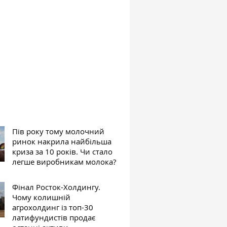
Пів року тому молочний
ринок накрила найбільша
криза за 10 років. Чи стало
легше виробникам молока?
Фінал Росток-Холдингу.
Чому колишній
агрохолдинг із топ-30
латифундистів продає