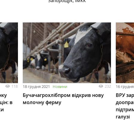
Запорощук, ІМКК
118
232
18 грудня 2021
Новини
16 грудня
нку
Бучачагрохлібпром відкрив нову
ВРУ за
цін: в
молочну ферму
доопра
ки
підтри
галузі