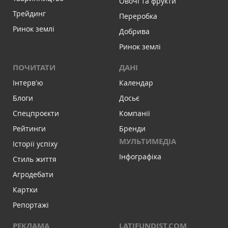
Овочі та фрукти
Трейдинг
Переробка
Ринок землі
Добрива
Ринок землі
ПОЧИТАТИ
ДАНІ
Інтервʼю
Календар
Блоги
Досьє
Спецпроєкти
Компанії
Рейтинги
Бренди
МУЛЬТИМЕДІА
Історії успіху
Інфографіка
Стиль життя
Агродебати
Картки
Репортажі
РЕКЛАМА
LATIFUNDIST.COM