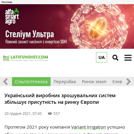
UA
to
m
рива
Сільгосптехніка
Переробка
Ринок землі
Елеватор
Український виробник зрошувальних систем
збільшує присутність на ринку Європи
20 грудня 2021, 07:45
557
Протягом 2021 року компанія
Variant Irrigation
успішно