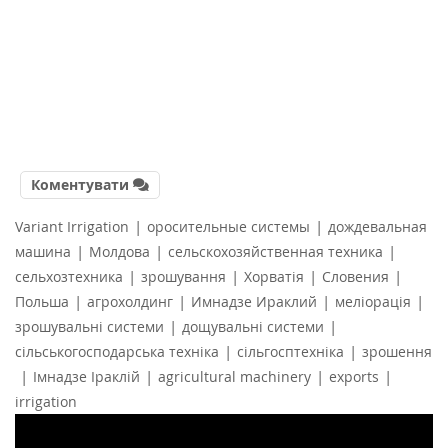
Коментувати
|
|
Variant Irrigation
оросительные системы
дождевальная
|
|
|
машина
Молдова
сельскохозяйственная техника
|
|
|
|
сельхозтехника
зрошування
Хорватія
Словения
|
|
|
|
Польша
агрохолдинг
Имнадзе Ираклий
меліорація
|
|
зрошувальні системи
дощувальні системи
|
|
сільськогосподарська техніка
сільгосптехніка
зрошення
|
|
|
|
Імнадзе Іраклій
agricultural machinery
exports
irrigation