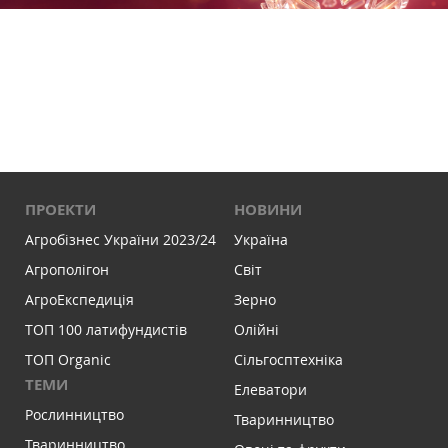
ПРОЕКТИ
НОВИНИ
Агробізнес України 2023/24
Україна
Агрополігон
Світ
АгроЕкспедиція
Зерно
ТОП 100 латифундистів
Олійні
ТОП Organic
Сільгосптехніка
ТЕМИ
Елеватори
Рослинництво
Тваринництво
Тваринництво