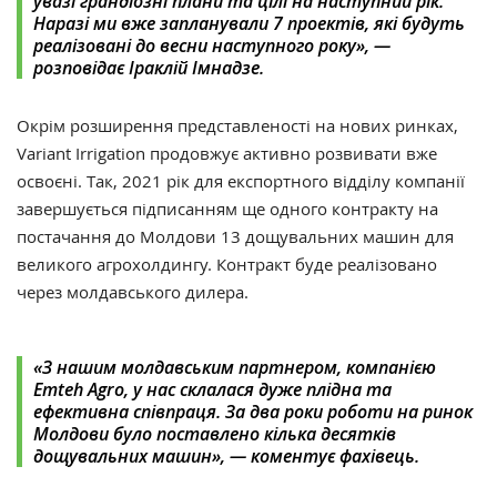
увазі грандіозні плани та цілі на наступний рік.
Наразі ми вже запланували 7 проектів, які будуть
реалізовані до весни наступного року», —
розповідає Іраклій Імнадзе.
Окрім розширення представленості на нових ринках,
Variant Irrigation продовжує активно розвивати вже
освоєні. Так, 2021 рік для експортного відділу компанії
завершується підписанням ще одного контракту на
постачання до Молдови 13 дощувальних машин для
великого агрохолдингу. Контракт буде реалізовано
через молдавського дилера.
«З нашим молдавським партнером, компанією
Emteh Agro, у нас склалася дуже плідна та
ефективна співпраця. За два роки роботи на ринок
Молдови було поставлено кілька десятків
дощувальних машин», — коментує фахівець.