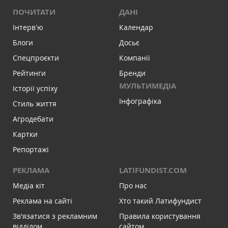
ПОЧИТАТИ
ДАНІ
Інтервʼю
Календар
Блоги
Досьє
Спецпроєкти
Компанії
Рейтинги
Бренди
МУЛЬТИМЕДІА
Історії успіху
Інфографіка
Стиль життя
Агродебати
Картки
Репортажі
РЕКЛАМА
LATIFUNDIST.COM
Медіа кіт
Про нас
Реклама на сайті
Хто такий Латифундист
Зв'язатися з рекламним
Правила користування
відділом
сайтом