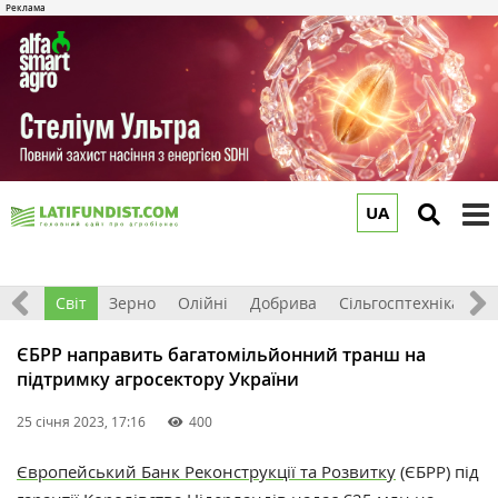
UA
to
m
ація
Світ
Зерно
Олійні
Добрива
Сільгосптехніка
П
ЄБРР направить багатомільйонний транш на
підтримку агросектору України
25 січня 2023, 17:16
400
Європейський Банк Реконструкції та Розвитку
(ЄБРР) під