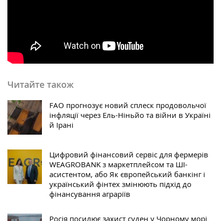
Читайте також
FAO прогнозує новий сплеск продовольчої
інфляції через Ель-Ніньйо та війни в Україні
й Ірані
Цифровий фінансовий сервіс для фермерів
WEAGROBANK з маркетплейсом та ШІ-
асистентом, або Як європейський банкінг і
український фінтех змінюють підхід до
фінансування аграріїв
Росія посилює захист суден у Чорному морі