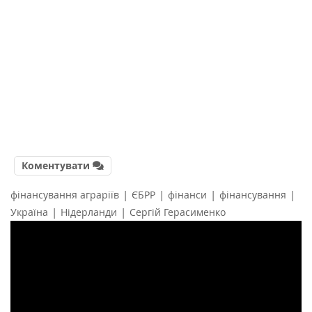
Коментувати
|
|
|
|
фінансування аграріїв
ЄБРР
фінанси
фінансування
|
|
Україна
Нідерланди
Сергій Герасименко