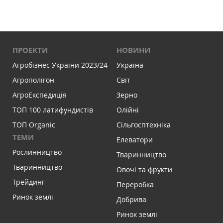
ПРОЕКТИ
НОВИНИ
Агробізнес України 2023/24
Україна
Агрополігон
Світ
АгроЕкспедиція
Зерно
ТОП 100 латифундистів
Олійні
ТОП Organic
Сільгосптехніка
ТЕМИ
Елеватори
Рослинництво
Тваринництво
Тваринництво
Овочі та фрукти
Трейдинг
Переробка
Ринок землі
Добрива
Ринок землі