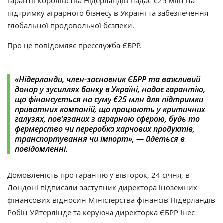
гарантії Королівства Нідерландів надає €25 млн на
підтримку аграрного бізнесу в Україні та забезпечення
глобальної продовольчої безпеки.
Про це повідомляє пресслужба
ЄБРР
.
«‎Нідерланди, член-засновник ЄБРР та важливий
донор у зусиллях банку в Україні, надає гарантію,
що фінансується на суму €25 млн для підтримки
приватних компаній, що працюють у критичних
галузях, пов’язаних з аграрною сферою, будь то
фермерство чи переробка харчових продуктів,
транспортування чи імпорт»‎, — йдеться в
повідомленні.
Домовленість про гарантію у вівторок, 24 січня, в
Лондоні підписали заступник директора іноземних
фінансових відносин Міністерства фінансів Нідерландів
Робін Уйтерлінде та керуюча директорка ЄБРР Інес