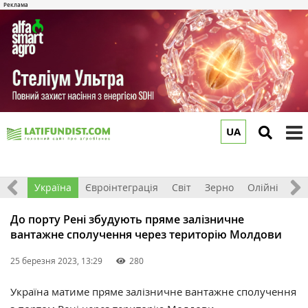
UA
to
m
Все
Україна
Євроінтеграція
Світ
Зерно
Олійні
До
До порту Рені збудують пряме залізничне
вантажне сполучення через територію Молдови
25 березня 2023, 13:29
280
Україна матиме пряме залізничне вантажне сполучення