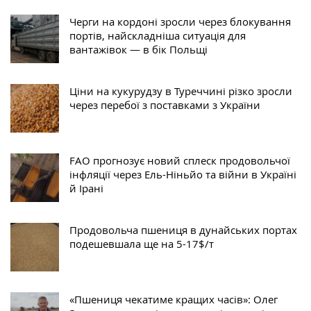
Черги на кордоні зросли через блокування
портів, найскладніша ситуація для
вантажівок — в бік Польщі
Ціни на кукурудзу в Туреччині різко зросли
через перебої з поставками з України
FAO прогнозує новий сплеск продовольчої
інфляції через Ель-Ніньйо та війни в Україні
й Ірані
Продовольча пшениця в дунайських портах
подешевшала ще на 5-17$/т
«Пшениця чекатиме кращих часів»: Олег