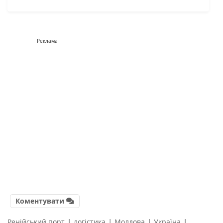
Реклама
Коментувати
|
|
|
|
Ренійський порт
логістика
Молдова
Україна