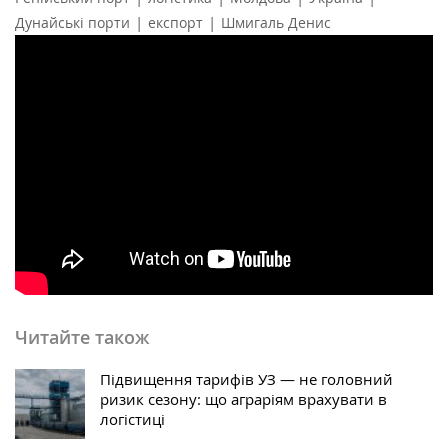
|
|
Дунайські порти
експорт
Шмигаль Денис
Читайте також
Підвищення тарифів УЗ — не головний
ризик сезону: що аграріям врахувати в
логістиці