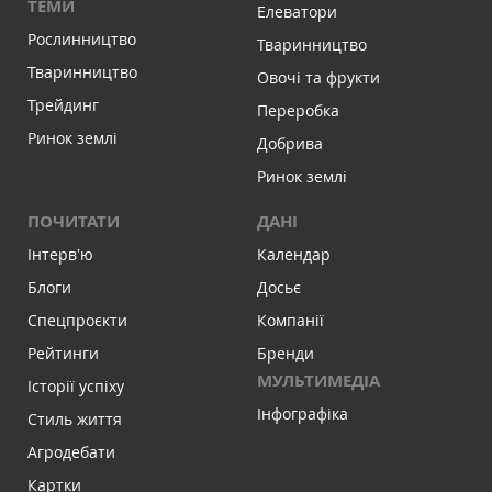
ТЕМИ
Елеватори
Рослинництво
Тваринництво
Тваринництво
Овочі та фрукти
Трейдинг
Переробка
Ринок землі
Добрива
Ринок землі
ПОЧИТАТИ
ДАНІ
Інтервʼю
Календар
Блоги
Досьє
Спецпроєкти
Компанії
Рейтинги
Бренди
МУЛЬТИМЕДІА
Історії успіху
Інфографіка
Стиль життя
Агродебати
Картки