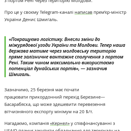
з портом Рені через територію Молдови.
Про це у своєму Telegram-каналі
написав
прем’єр-міністр
України Денис Шмигаль.
«Покращуємо логістику. Внесли зміни до
міжурядової угоди України та Молдови. Тепер наша
держава матиме через молдовську територію
пряме залізничне вантажне сполучення з портом
Рені. Таким чином максимально використаємо
потенціал дунайських портів», — зазначив
Шмигаль.
Зазначимо, 25 березня має почати
працювати
прикордонний перехід Березине—
Басарабяска, що
може
здешевити
перевезення
вітчизняного експорту мінімум на 20 $/т.
Нагадаємо, компанія
«Кернел»
у співфінансуванні з
USAID планує закупити обладнання для терміналу на