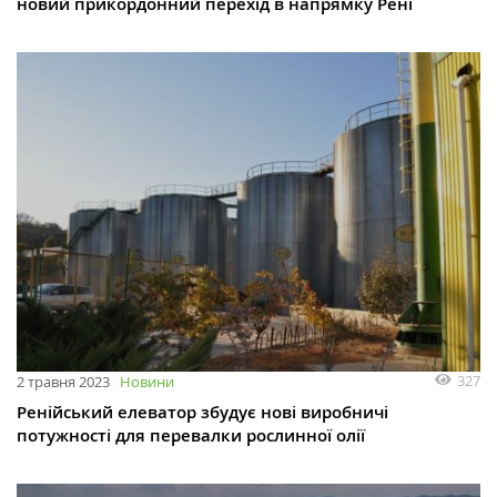
новий прикордонний перехід в напрямку Рені
327
2 травня 2023
Новини
Ренійський елеватор збудує нові виробничі
потужності для перевалки рослинної олії