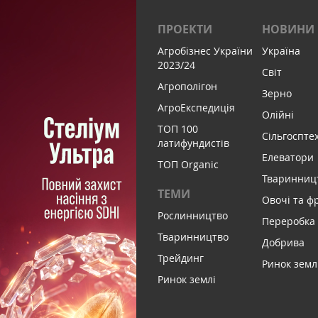
ПРОЕКТИ
НОВИНИ
Агробізнес України
Україна
2023/24
Світ
Агрополігон
Зерно
АгроЕкспедиція
Олійні
ТОП 100
Сільгоспте
латифундистів
Елеватори
ТОП Organic
Тваринниц
ТЕМИ
Овочі та ф
Рослинництво
Переробка
Тваринництво
Добрива
Трейдинг
Ринок земл
Ринок землі