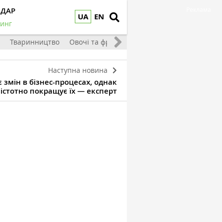
НДАР
Реклама
UA
EN
инг
Тваринництво
Овочі та фрукти
Наступна новина
є змін в бізнес-процесах, однак
істотно покращує їх — експерт