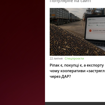
Популярне на сайті
22 липня
Спецпроєкти
Ріпак є, покупці є, а експорту
чому кооперативи «застряг
через ДАР?