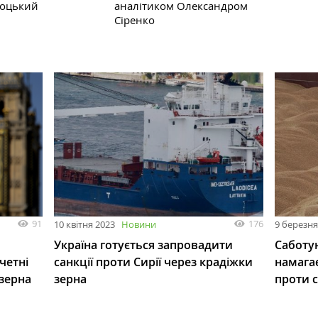
соцький
аналітиком Олександром
Сіренко
91
176
10 квітня 2023
Новини
9 березня
Україна готується запровадити
Саботую
четні
санкції проти Сирії через крадіжки
намагає
 зерна
зерна
проти 