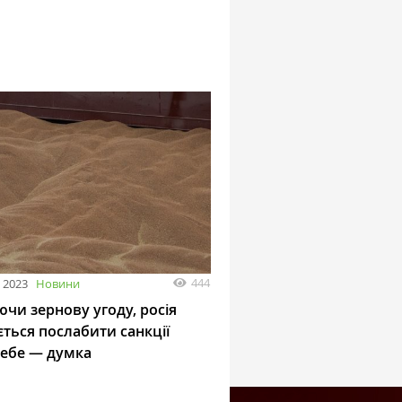
444
 2023
Новини
чи зернову угоду, росія
ться послабити санкції
себе — думка