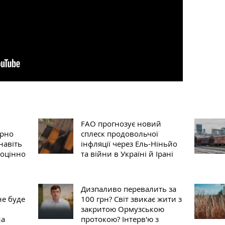
FAO прогнозує новий
ерно
сплеск продовольчої
навіть
інфляції через Ель-Ніньйо
ноцінно
та війни в Україні й Ірані
Дизпаливо перевалить за
не буде
100 грн? Світ звикає жити з
закритою Ормузською
на
протокою? Інтерв'ю з