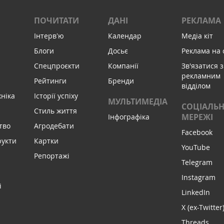
ПОЧИТАТИ
ДАНІ
РЕКЛАМА
Інтервʼю
Календар
Медіа кіт
Блоги
Досьє
Реклама на 
Спецпроєкти
Компанії
Зв'язатися з
рекламним
Рейтинги
Бренди
відділом
хніка
Історії успіху
МУЛЬТИМЕДІА
СОЦІАЛЬН
Стиль життя
МЕРЕЖІ
Інфографіка
тво
Агродебати
Facebook
рукти
Картки
YouTube
Репортажі
Telegram
Instagram
і
LinkedIn
X (ex-Twitter
Threads