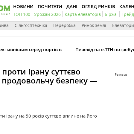
НОВИНИ
ПОЧИТАТИ
ДАНІ
ОГЛЯД РИНКІВ
КАЛЕ
ТОП 100
Урожай 2026
Карта елеваторів
Біржа
Трейд
рива
Сільгосптехніка
Переробка
Ринок землі
Елеватори
ективнішим серед портів в
Перехід на е-ТТН потребу
ї проти Ірану суттєво
Реклама
о продовольчу безпеку —
и Ірану на 50 років суттєво вплине на його