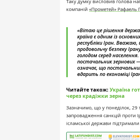
Таку думку висловив голова на
компаній
«Прометей»
Рафаель 
«Вітаю це рішення держав
країна є одним із основни
республіки Іран.
Вважаю, 
продовольчу безпеку Ірану
голодом серед населення.
постачальник зернових
—
означає, що постачальни
вдарить по економіці Іра
Читайте також:
Україна гот
через крадіжки зерна
Зазначимо, що у
понеділок, 29 
запровадження санкцій проти І
ісламської держави підтримали