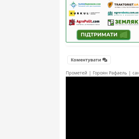
Коментувати
|
|
Прометей
Гороян Рафаель
сан