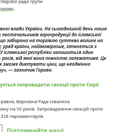
глядової ради групи
Гороян
.
ної влади України.
На сьогоднішній день наша
х постачальників агропродукції до ісламської
що заборона на торгівлю суттєво вплине на
, уряд країни, найімовірніше, зіткнеться з
У ісламської республіки залишиться один
 росія
, від якої вона повністю залежатиме.
Це
к зможе диктувати ціни, що неодмінно
ну»,
—
зазначив Гороян.
ується запровадити санкції проти Сирії
травня, Верховна Рада схвалила
рану на 50 років. Запровадження санкцій проти
 328 парламентаріїв.
Підтримайте наші