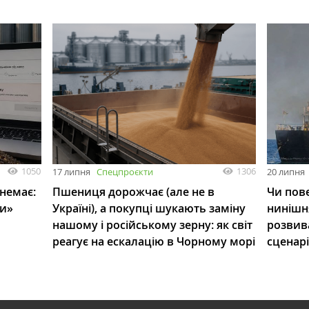
1050
1306
17 липня
Спецпроєкти
20 липня
 немає:
Пшениця дорожчає (але не в
Чи пове
ли»
Україні), а покупці шукають заміну
нинішн
нашому і російському зерну: як світ
розвив
реагує на ескалацію в Чорному морі
сценар