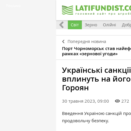
Реклама
Все
Україна
Євроінтеграція
Світ
Зерно
Олійні
Доб
Попередня новина
Порт Чорноморськ став найеф
рамках «зернової угоди»
Українські санкці
вплинуть на йог
Гороян
30 травня 2023, 09:00
272
Введення Україною санкцій прот
продовольчу безпеку.