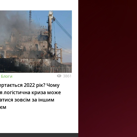
3861
Блоги
ртається 2022 рік? Чому
я логістична криза може
атися зовсім за іншим
ієм