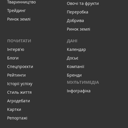
Тваринництво
Овочі та фрукти
Трейдинг
Переробка
Ринок землі
Добрива
Ринок землі
ПОЧИТАТИ
ДАНІ
Інтервʼю
Календар
Блоги
Досьє
Спецпроєкти
Компанії
Рейтинги
Бренди
МУЛЬТИМЕДІА
Історії успіху
Інфографіка
Стиль життя
Агродебати
Картки
Репортажі