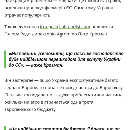
найкращим рішенням — навпаки, це шкодить Україні,
оскільки провокує фермерів ЄС. Саме тому Україна
втрачає популярність.
Такою думкою в
інтервʼю
Latifundist.com
поділився
Голова Ради директорів
Agromino
Петр Крогман
.
«
Ми повинні усвідомити, що сільське господарство
буде найбільшою перешкодою для вступу України
до ЄС», — каже Крогман.
Він застерігає
— якщо
Україна експортуватиме багато
зерна в Європу, то вона не
приєднається до Євросоюзу.
Сільське господарство — дуже проблематична частина,
оскільки на
агро витрачається одна третя
європейського бюджету.
«Це найбільша стаття бюджету. Я боюся, що за