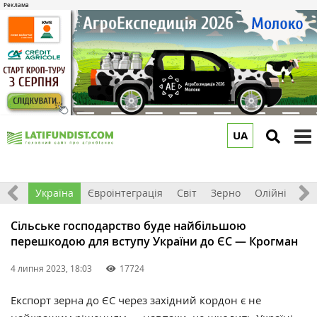
UA
to
m
Все
Україна
Євроінтеграція
Світ
Зерно
Олійні
До
Сільське господарство буде найбільшою
перешкодою для вступу України до ЄС — Крогман
4 липня 2023, 18:03
17724
Експорт зерна до ЄС через західний кордон є не