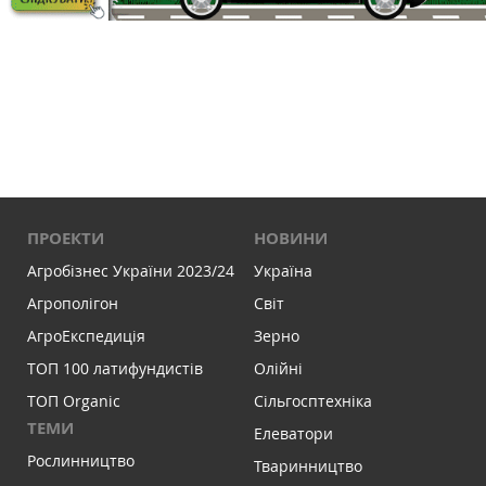
ПРОЕКТИ
НОВИНИ
Агробізнес України 2023/24
Україна
Агрополігон
Світ
АгроЕкспедиція
Зерно
ТОП 100 латифундистів
Олійні
ТОП Organic
Сільгосптехніка
ТЕМИ
Елеватори
Рослинництво
Тваринництво