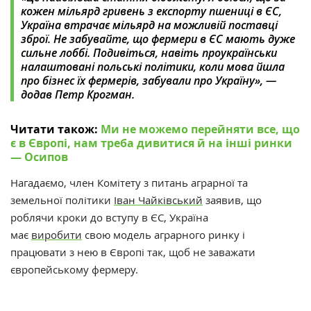
кожен мільярд гривень з експорту пшениці в ЄС,
Україна втрачає мільярд на можливій поставці
зброї.
Не забувайте, що фермери в ЄС мають дуже
сильне лоббі. Подивіться, навіть проукраїнськи
налаштовані польські політики, коли мова йшла
про бізнес їх фермерів, забували про Україну», —
додав Петр Крогман.
Читати також:
Ми не можемо перейняти все, що
є в Європі, нам треба дивитися й на інші ринки
— Осипов
Нагадаємо, член Комітету з питань аграрної та
земельної політики
Іван Чайківський
заявив, що
роблячи кроки до вступу в ЄС, Україна
має
виробити
свою модель аграрного ринку і
працювати з нею в Європі так, щоб не заважати
європейському фермеру.