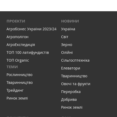
ПРОЕКТИ
НОВИНИ
Агробізнес України 2023/24
Україна
Агрополігон
Світ
АгроЕкспедиція
Зерно
ТОП 100 латифундистів
Олійні
ТОП Organic
Сільгосптехніка
ТЕМИ
Елеватори
Рослинництво
Тваринництво
Тваринництво
Овочі та фрукти
Трейдинг
Переробка
Ринок землі
Добрива
Ринок землі