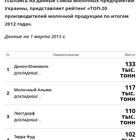
ссылаясь на данные Союза молочных предприятий
Украины, представляет рейтинг «ТОП-20
производителей молочной продукции по итогам
2012 года».
Данные на 1 марта 2013 г.
№
Наименование
Место
133
Данон-Юнимилк
тыс.
1
ДОКЛАДНІШЕ ...
тонн
117
Молочный Альянс
тыс.
2
ДОКЛАДНІШЕ ...
тонн
110
Люстдорф
тыс.
3
ДОКЛАДНІШЕ ...
тонн
102
Терра Фуд
тыс.
4