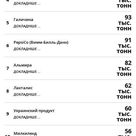
ДОКЛАДНІШЕ ...
тонн
93
Галичина
тыс.
5
ДОКЛАДНІШЕ ...
тонн
91
PepsiCo (Вимм-Билль-Данн)
тыс.
6
ДОКЛАДНІШЕ ...
тонн
82
Альмира
тыс.
7
ДОКЛАДНІШЕ ...
тонн
62
Лакталис
тыс.
8
ДОКЛАДНІШЕ ...
тонн
60
Украинский продукт
тыс.
9
ДОКЛАДНІШЕ ...
тонн
56
Милкиленд