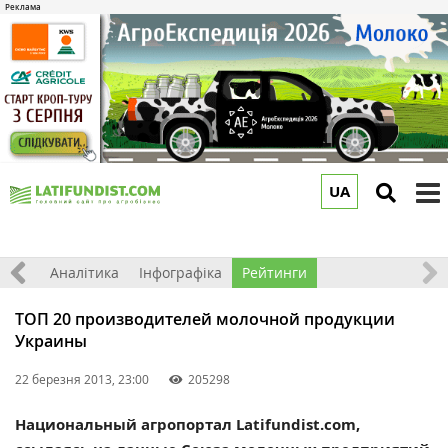
UA
to
m
ріали
Аналітика
Інфографіка
Рейтинги
ТОП 20 производителей молочной продукции
Украины
22 березня 2013, 23:00
205298
Национальный агропортал Latifundist.com,