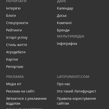
ПОЧИТАТИ
ДАНІ
Інтервʼю
Календар
Блоги
Досьє
Спецпроєкти
Компанії
Рейтинги
Бренди
МУЛЬТИМЕДІА
Історії успіху
Інфографіка
Стиль життя
Агродебати
Картки
Репортажі
РЕКЛАМА
LATIFUNDIST.COM
Медіа кіт
Про нас
Реклама на сайті
Хто такий Латифундист
Зв'язатися з рекламним
Правила користування
відділом
сайтом