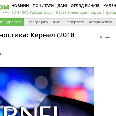
НОВИНИ
ПОЧИТАТИ
ДАНІ
ОГЛЯД РИНКІВ
КАЛЕ
ТОП 100
Урожай 2026
Карта елеваторів
Біржа
Трейд
пецпроєкти
Інфографіка
Ігри
Репортажі
Історії успіху
остика: Кернел (2018
Реклама
8