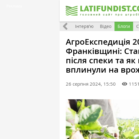
Реклама
Всі матеріали
Фото
Інтерв'ю
Відео
Блоги
С
АгроЕкспедиція 20
Франківщині: Стан
після спеки та я
вплинули на вро
26 серпня 2024, 15:50
115