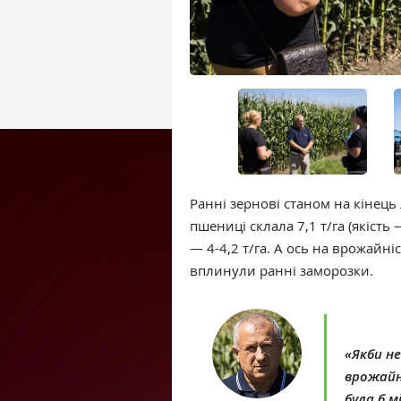
Ранні зернові станом на кінець
пшениці склала 7,1 т/га (якість
— 4-4,2 т/га. А ось на врожайніс
вплинули ранні заморозки.
«Якби не
врожайн
була б м