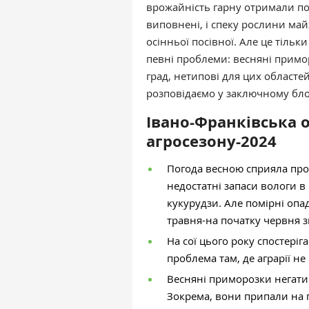
врожайність гарну отримали по
виповнені, і спеку рослини майж
осінньої посівної. Але це тільк
певні проблеми: весняні примо
град, нетипові для цих областе
розповідаємо у заключному блоз
Івано-Франківська 
агросезону-2024
Погода весною сприяла про
недостатні запаси вологи в 
кукурудзи. Але помірні опад
травня-на початку червня 
На сої цього року спостеріг
проблема там, де аграрії н
Весняні приморозки негати
Зокрема, вони припали на п