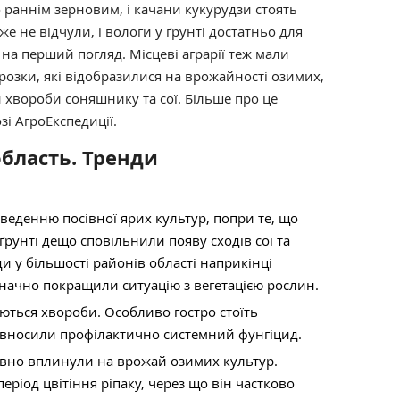
 раннім зерновим, і качани кукурудзи стоять
е не відчули, і вологи у ґрунті достатньо для
и на перший погляд. Місцеві аграрії теж мали
розки, які відобразилися на врожайності озимих,
й хвороби соняшнику та сої. Більше про це
і АгроЕкспедиції.
область. Тренди
веденню посівної ярих культур, попри те, що
ґрунті дещо сповільнили появу сходів сої та
и у більшості районів області наприкінці
значно покращили ситуацію з вегетацією рослин.
аються хвороби. Особливо гостро стоїть
е вносили профілактично системний фунгіцид.
вно вплинули на врожай озимих культур.
еріод цвітіння ріпаку, через що він частково