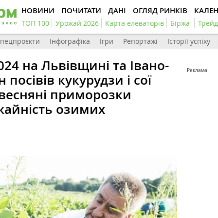
НОВИНИ
ПОЧИТАТИ
ДАНІ
ОГЛЯД РИНКІВ
КАЛЕ
ТОП 100
Урожай 2026
Карта елеваторів
Біржа
Трейд
пецпроєкти
Інфографіка
Ігри
Репортажі
Історії успіху
24 на Львівщині та Івано-
Реклама
 посівів кукурудзи і сої
к весняні приморозки
жайність озимих
1