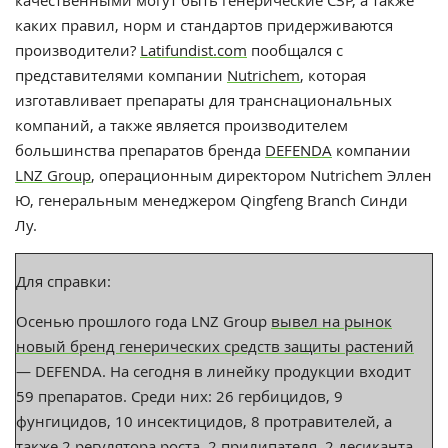
каких правил, норм и стандартов придерживаются
производители?
Latifundist.com
пообщался с
представителями компании
Nutriсhem
, которая
изготавливает препараты для транснациональных
компаний, а также является производителем
большинства препаратов бренда
DEFENDA
компании
LNZ Group
, операционным директором Nutrichem Эллен
Ю, генеральным менеджером Qingfeng Branch Синди
Лу.
Для справки:
Осенью прошлого года LNZ Group
вывел на рынок
новый бренд генерических средств защиты растений
— DEFENDA. На сегодня в линейку продукции входит
59 препаратов. Среди них: 26 гербицидов, 9
фунгицидов, 10 инсектицидов, 8 протравителей, а
также 2 регулятора роста, 2 прилипателя, 2 десиканта.