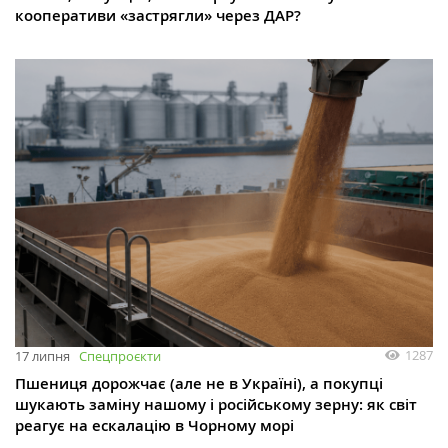
кооперативи «застрягли» через ДАР?
1287
17 липня
Спецпроєкти
Пшениця дорожчає (але не в Україні), а покупці
шукають заміну нашому і російському зерну: як світ
реагує на ескалацію в Чорному морі