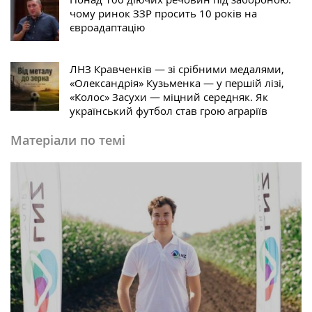
чому ринок ЗЗР просить 10 років на
євроадаптацію
ЛНЗ Кравченків — зі срібними медалями,
«Олександрія» Кузьменка — у першій лізі,
«Колос» Засухи — міцний середняк. Як
український футбол став грою аграріїв
Матеріали по темі