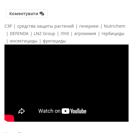
Коментувати
|
|
|
СЗР
средства защиты растений
генерики
Nutriсhem
|
|
|
|
|
DEFENDA
LNZ Group
ЛНЗ
агрохимия
гербициды
|
|
инсектициды
фунгициды