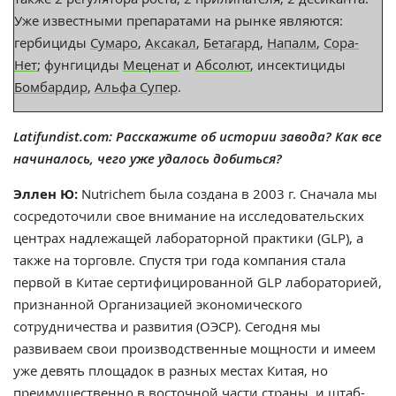
Уже известными препаратами на рынке являются:
гербициды
Сумаро
,
Аксакал
,
Бетагард
,
Напалм
,
Сора-
Нет
; фунгициды
Меценат
и
Абсолют
, инсектициды
Бомбардир
,
Альфа Супер
.
Latifundist.com: Расскажите об истории завода? Как все
начиналось, чего уже удалось добиться?
Эллен Ю:
Nutrichem была создана в 2003 г. Сначала мы
сосредоточили свое внимание на исследовательских
центрах надлежащей лабораторной практики (GLP), а
также на торговле. Спустя три года компания стала
первой в Китае сертифицированной GLP лабораторией,
признанной Организацией экономического
сотрудничества и развития (ОЭСР). Сегодня мы
развиваем свои производственные мощности и имеем
уже девять площадок в разных местах Китая, но
преимущественно в восточной части страны, и штаб-