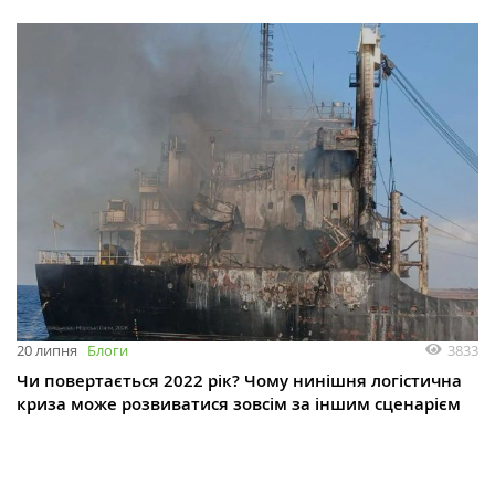
3833
20 липня
Блоги
Чи повертається 2022 рік? Чому нинішня логістична
криза може розвиватися зовсім за іншим сценарієм