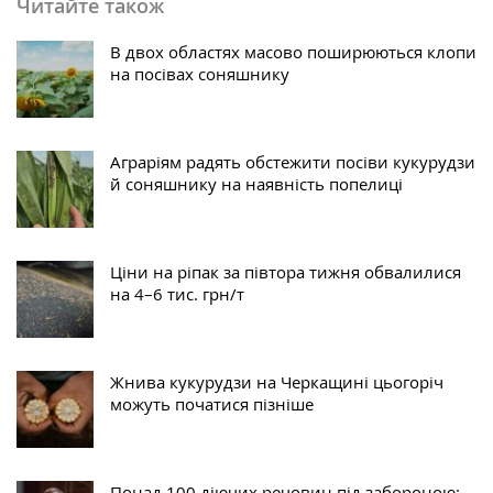
Читайте також
В двох областях масово поширюються клопи
на посівах соняшнику
Аграріям радять обстежити посіви кукурудзи
й соняшнику на наявність попелиці
Ціни на ріпак за півтора тижня обвалилися
на 4–6 тис. грн/т
Жнива кукурудзи на Черкащині цьогоріч
можуть початися пізніше
Понад 100 діючих речовин під забороною: