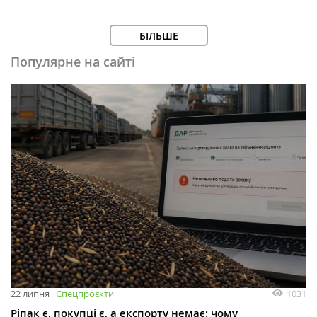
БІЛЬШЕ
Популярне на сайті
1031
22 липня
Спецпроєкти
Ріпак є, покупці є, а експорту немає: чому