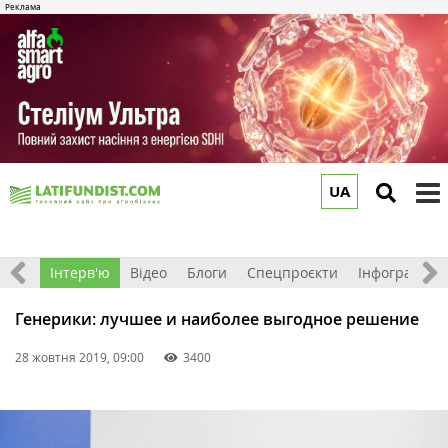
UA
to
m
Фото
Інтерв'ю
Відео
Блоги
Спецпроєкти
Інфографіка
Генерики: лучшее и наиболее выгодное решение
28 жовтня 2019, 09:00
3400