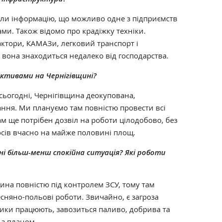
и інформацію, що можливо одне з підприємств
ми. Також відомо про крадіжку техніки.
ктори, КАМАЗи, легковий транспорт і
 вона знаходиться недалеко від господарства.
 активами на Чернігівщині?
сьогодні, Чернігівщина деокупована,
ання. Ми плануємо там повністю провести всі
м ще потрібен дозвіл на роботи цілодобово, без
осів вчасно на майже половині площ.
ні більш-менш спокійна ситуація? Які роботи
а повністю під контролем ЗСУ, тому там
сняно-польові роботи. Звичайно, є загроза
ники працюють, завозиться паливо, добрива та
о з планом.