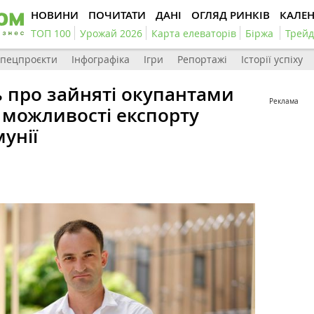
НОВИНИ
ПОЧИТАТИ
ДАНІ
ОГЛЯД РИНКІВ
КАЛЕ
ТОП 100
Урожай 2026
Карта елеваторів
Біржа
Трейд
пецпроєкти
Інфографіка
Ігри
Репортажі
Історії успіху
 про зайняті окупантами
Реклама
 можливості експорту
унії