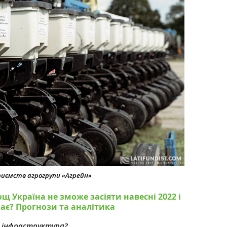
приємств агрогрупи «Агрейн»
щ Україна не зможе засіяти навесні 2022 і
ає? Прогнози та аналітика
а інфраструктура?