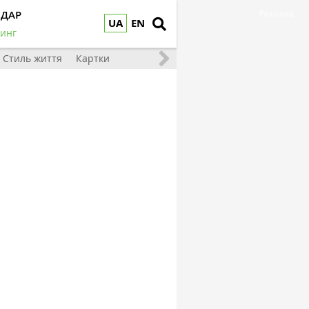
НДАР
Реклама
UA
EN
инг
Стиль життя
Картки