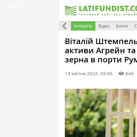
Реклама
Всі матеріали
Фото
Інтерв'ю
Відео
Блоги
С
Віталій Штемпель
активи Агрейн та
зерна в порти Рум
14 квітня 2022, 09:00
846