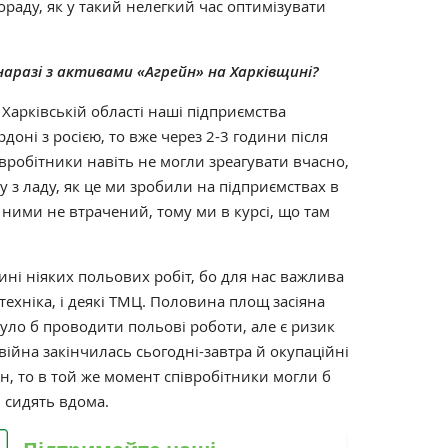
ораду, як у такий нелегкий час оптимізувати
 наразі з активами «Агрейн» на Харківщині?
 Харківській області наші підприємства
доні з росією, то вже через 2-3 години після
вробітники навіть не могли зреагувати вчасно,
у з ладу, як це ми зробили на підприємствах в
з ними не втрачений, тому ми в курсі, що там
ні ніяких польових робіт, бо для нас важлива
і техніка, і деякі ТМЦ. Половина площ засіяна
уло б проводити польові роботи, але є ризик
війна закінчилась сьогодні-завтра й окупаційні
он, то в той же момент співробітники могли б
 сидять вдома.