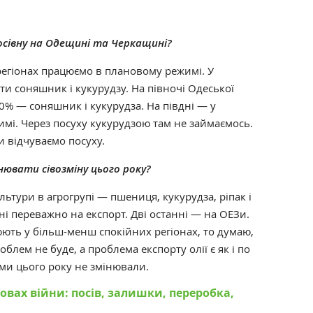
посівну на Одещині та Черкащині?
 регіонах працюємо в плановому режимі. У
яти соняшник і кукурудзу. На півночі Одеської
70% — соняшник і кукурудза. На півдні — у
имі. Через посуху кукурудзою там не займаємось.
и відчуваємо посуху.
інювати сівозміну цього року?
ьтури в агрогрупі — пшениця, кукурудза, ріпак і
і переважно на експорт. Дві останні — на ОЕЗи.
юють у більш-менш спокійних регіонах, то думаю,
лем не буде, а проблема експорту олії є як і по
 ми цього року не змінювали.
овах війни: посів, залишки, переробка,