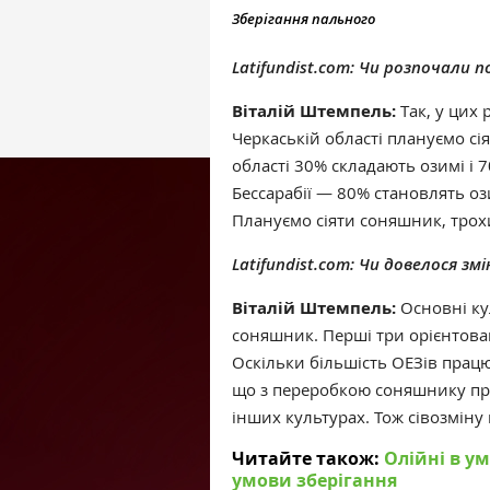
Зберігання пального
Latifundist.com: Чи розпочали 
Віталій Штемпель:
Так, у цих
Черкаській області плануємо сі
області 30% складають озимі і 
Бессарабії — 80% становлять оз
Плануємо сіяти соняшник, трох
Latifundist.com: Чи довелося зм
Віталій Штемпель:
Основні кул
соняшник. Перші три орієнтован
Оскільки більшість ОЕЗів прац
що з переробкою соняшнику проб
інших культурах. Тож сівозміну
Читайте також:
Олійні в ум
умови зберігання