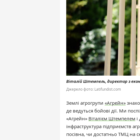
Віталій Штемпель, директор з екон
Джерело фото: Latifundist.com
Землі агрогрупи
«Агрейн»
знаход
де ведуться бойові дії. Ми посп
«Агрейн»
Віталієм Штемпелем
і
інфраструктура підприємств агр
посівна, чи достатньо ТМЦ на с