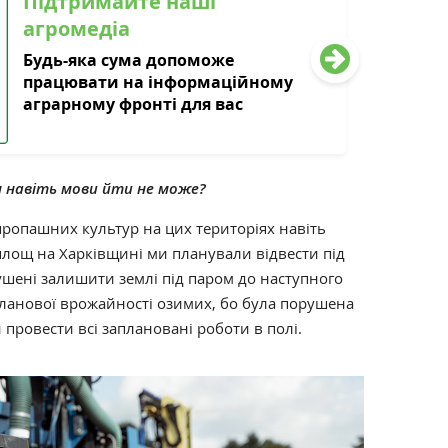
Підтримайте наші
агромедіа
Будь-яка сума допоможе
працювати на інформаційному
аграрному фронті для вас
ам навіть мови йти не може?
пропашних культур на цих територіях навіть
лощ на Харківщині ми планували відвести під
ушені залишити землі під паром до наступного
планової врожайності озимих, бо була порушена
 провести всі заплановані роботи в полі.