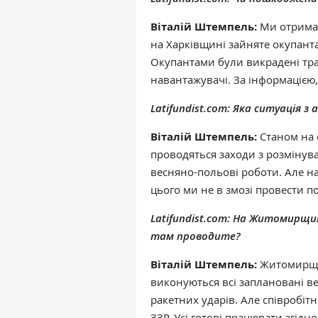
Віталій Штемпель:
Ми отримал
на Харківщині зайняте окупанта
Окупантами були викрадені тра
навантажувачі. За інформацією,
Latifundist.com: Яка ситуація з
Віталій Штемпель:
Станом на 
проводяться заходи з розмінув
весняно-польові роботи. Але на
цього ми не в змозі провести п
Latifundist.com: На Житомирщи
там проводите?
Віталій Штемпель:
Житомирщин
виконуються всі заплановані ве
ракетних ударів. Але співробіт
ЗЗР. Усі готові працювати згідн