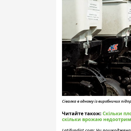
Сівалка в одному із виробничих під
Читайте також:
Скільки пло
скільки врожаю недоотрим
Latifundist.com: Чи пошкоджен