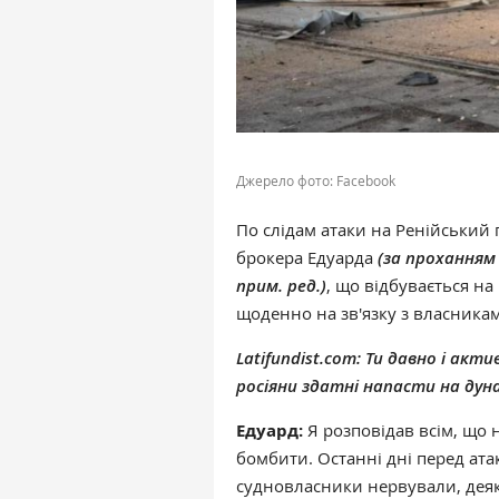
Джерело фото: Facebook
По слідам атаки на Ренійський
брокера Едуарда
(за проханням
прим. ред.)
, що відбувається на
щоденно на зв'язку з власникам
Latifundist.com:
Ти давно і акт
росіяни здатні напасти на дуна
Едуард:
Я розповідав всім, що н
бомбити. Останні дні перед ата
судновласники нервували, деякі