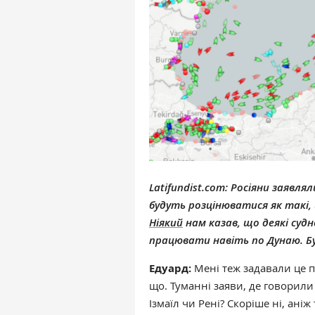
Latifundist.com:
Росіяни заявлял
будуть розцінюватися як такі,
Ніякий
нам казав, що деякі судн
працювати навіть по Дунаю. Б
Едуард:
Мені теж задавали це пи
що. Туманні заяви, де говорил
Ізмаїл чи Рені? Скоріше ні, ані