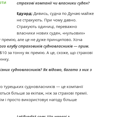
рти
страхові компанії чи власники суден?
Едуард:
Дивись, судна по Дунаю майже
не страхують. При чому давно.
Страхують одиниці, переважно
власники нових суден, «нульових»
ву премію, але це не дуже принципово. Хоча
го клубу страховиків судновласників — прим.
$10 за тонну як премію. А це, схоже, що страхові
инку.
різних судновласників? Як відомо, багато з них з
то турецьких судновласників — це компанії
ться більше за екіпаж, ніж за страхові премії.
сім і просто використовує нагоду більше
Latifundist.com:
Що наразі з