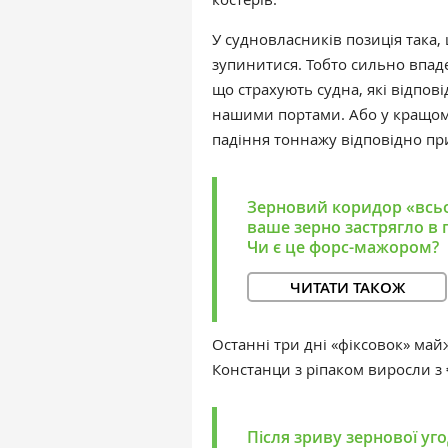
У судновласників позиція така,
зупинитися. Тобто сильно впаде
що страхують судна, які відпові
нашими портами. Або у кращому
падіння тоннажу відповідно при
Зерновий коридор «всьо
ваше зерно застрягло в 
Чи є це форс-мажором?
ЧИТАТИ ТАКОЖ
Останні три дні «фіксовок» май
Констанци з ріпаком виросли з 
Після зриву зернової уг