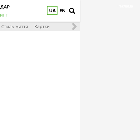
НДАР
Реклама
UA
EN
инг
Стиль життя
Картки