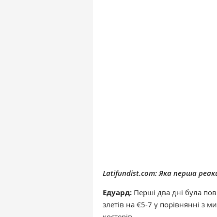
Latifundist.com:
Яка перша реакц
Едуард:
Перші два дні була пов
злетів на €5-7 у порівнянні з 
костерів.