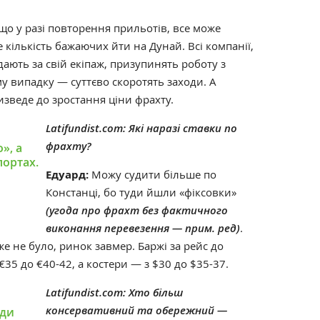
 що у разі повторення прильотів, все може
 кількість бажаючих йти на Дунай. Всі компанії,
дають за свій екіпаж, призупинять роботу з
 випадку — суттєво скоротять заходи. А
зведе до зростання ціни фрахту.
Latifundist.com:
Які наразі ставки по
фрахту?
», а
портах.
Едуард
:
Можу судити більше по
Констанці, бо туди йшли «фіксовки»
(угода про фрахт без фактичного
виконання перевезення — прим. ред)
.
же не було, ринок завмер. Баржі за рейс до
€35 до €40-42, а костери — з $30 до $35-37.
Latifundist.com:
Хто більш
консервативний та обережний —
оди