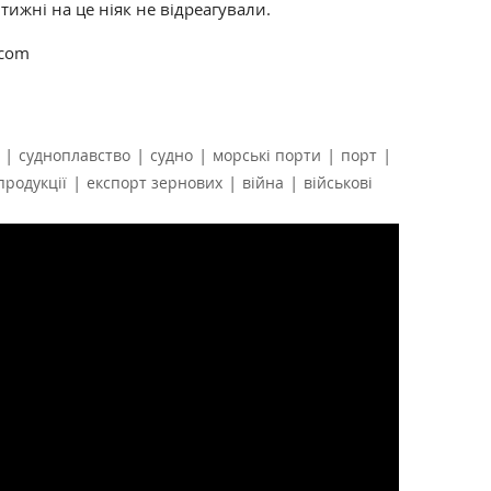
 тижні на це ніяк не відреагували.
.com
|
|
|
|
|
судноплавство
судно
морські порти
порт
|
|
|
продукції
експорт зернових
війна
військові