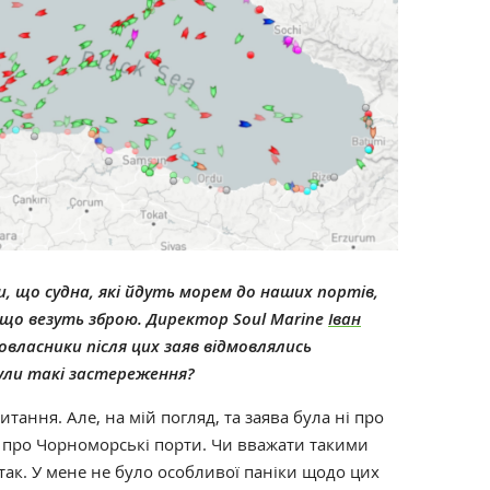
и, що судна, які йдуть морем до наших портів,
 що везуть зброю.
Директор Soul Marine
Іван
овласники після цих заяв відмовлялись
ули такі застереження?
тання. Але, на мій погляд, та заява була ні про
и про Чорноморські порти. Чи вважати такими
ж так. У мене не було особливої паніки щодо цих