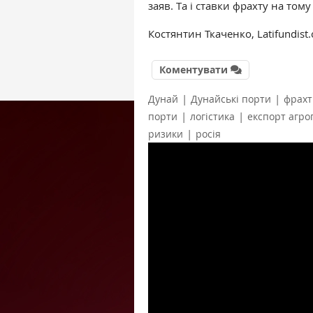
заяв. Та і ставки фрахту на тому
Костянтин Ткаченко, Latifundist
Коментувати
|
|
Дунай
Дунайські порти
фрахт
|
|
порти
логістика
експорт агро
|
ризики
росія