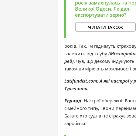
росія замахнулась на по
Великої Одеси. Як далі
експортувати зерно?
ЧИТАТИ ТАКОЖ
років. Так, їм піднімуть страхо
залежить від клубу
(Міжнародно
ред)
, чув, що декому індукують 
також вимірюють можливості р
Latifundist.com:
А які настрої у 
Туреччини.
Едуард:
Настрої обережні. Бага
сімейного типу, і вони переймаю
Багато хто судна не страхує зов
заробити.