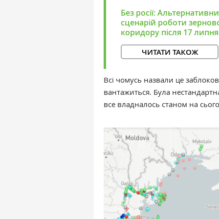
Без росії: Альтернативн
сценарій роботи зернов
коридору після 17 липня
ЧИТАТИ ТАКОЖ
Всі чомусь назвали це заблоко
вантажиться. Була нестандартна
все владналось станом на сьог