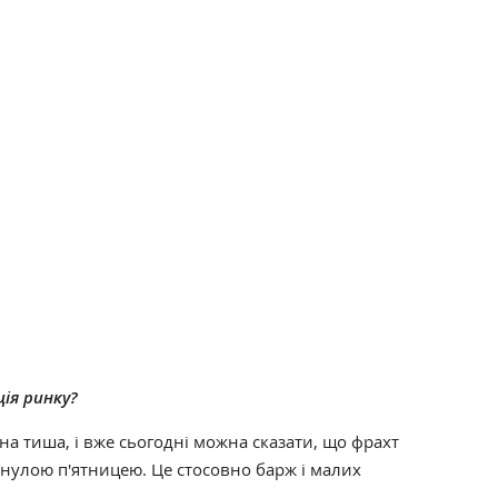
ія ринку?
на тиша, і вже сьогодні можна сказати, що фрахт
минулою п'ятницею. Це стосовно барж і малих