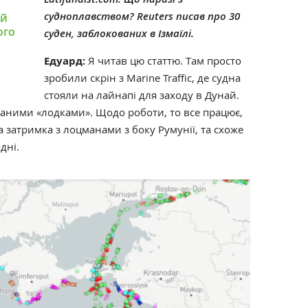
судноплавством? Reuters писав про 30
ий
ого
суден, заблокованих в Ізмаїлі.
Едуард:
Я читав цю статтю. Там просто
зробили скрін з Marine Traffic, де судна
стояли на лайнапі для заходу в Дунай.
ваними «лодками». Щодо роботи, то все працює,
 затримка з лоцманами з боку Румунії, та схоже
одні.