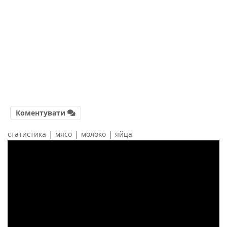
Коментувати
|
|
|
статистика
мясо
молоко
яйца