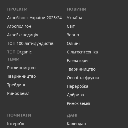
ПРОЕКТИ
НОВИНИ
Агробізнес України 2023/24
Україна
Агрополігон
Світ
АгроЕкспедиція
Зерно
ТОП 100 латифундистів
Олійні
ТОП Organic
Сільгосптехніка
ТЕМИ
Елеватори
Рослинництво
Тваринництво
Тваринництво
Овочі та фрукти
Трейдинг
Переробка
Ринок землі
Добрива
Ринок землі
ПОЧИТАТИ
ДАНІ
Інтервʼю
Календар