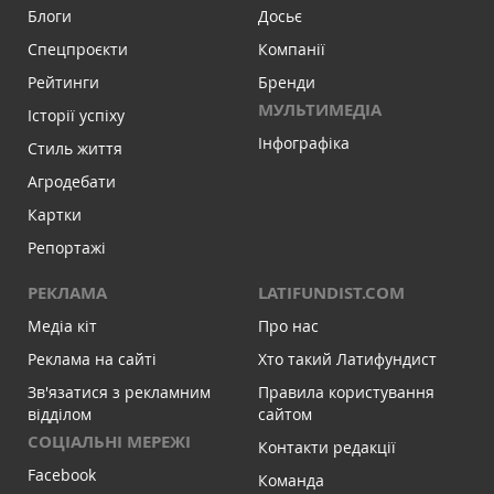
Блоги
Досьє
Спецпроєкти
Компанії
Рейтинги
Бренди
МУЛЬТИМЕДІА
Історії успіху
Інфографіка
Стиль життя
Агродебати
Картки
Репортажі
РЕКЛАМА
LATIFUNDIST.COM
Медіа кіт
Про нас
Реклама на сайті
Хто такий Латифундист
Зв'язатися з рекламним
Правила користування
відділом
сайтом
СОЦІАЛЬНІ МЕРЕЖІ
Контакти редакції
Facebook
Команда