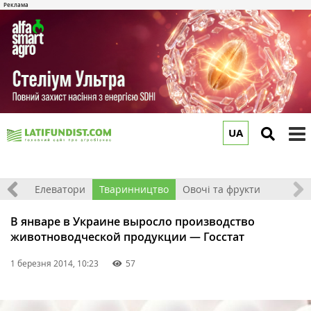
UA
to
m
землі
Елеватори
Тваринництво
Овочі та фрукти
В январе в Украине выросло производство
животноводческой продукции — Госстат
1 березня 2014, 10:23
57