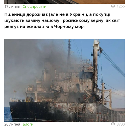
1266
17 липня
Спецпроєкти
Пшениця дорожчає (але не в Україні), а покупці
шукають заміну нашому і російському зерну: як світ
реагує на ескалацію в Чорному морі
3790
20 липня
Блоги