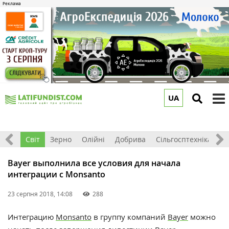
UA
to
m
ація
Світ
Зерно
Олійні
Добрива
Сільгосптехніка
П
Bayer выполнила все условия для начала
интеграции с Monsanto
23 серпня 2018, 14:08
288
Интеграцию
Monsanto
в группу компаний
Bayer
можно