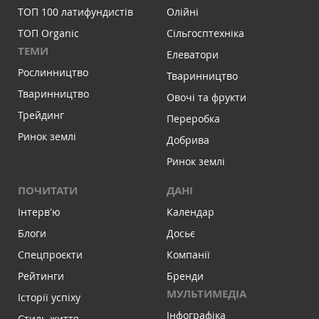
ТОП 100 латифундистів
Олійні
ТОП Organic
Сільгосптехніка
ТЕМИ
Елеватори
Рослинництво
Тваринництво
Тваринництво
Овочі та фрукти
Трейдинг
Переробка
Ринок землі
Добрива
Ринок землі
ПОЧИТАТИ
ДАНІ
Інтервʼю
Календар
Блоги
Досьє
Спецпроєкти
Компанії
Рейтинги
Бренди
МУЛЬТИМЕДІА
Історії успіху
Інфографіка
Стиль життя