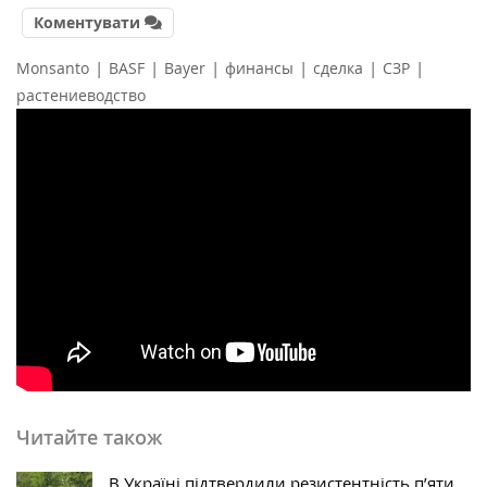
Коментувати
|
|
|
|
|
|
Monsanto
BASF
Bayer
финансы
сделка
СЗР
растениеводство
Читайте також
В Україні підтвердили резистентність п’яти