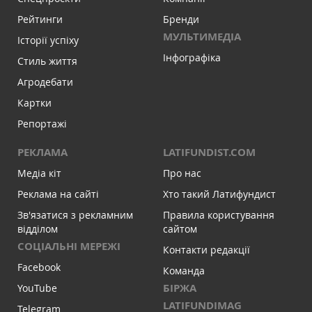
Рейтинги
Бренди
МУЛЬТИМЕДІА
Історії успіху
Інфографіка
Стиль життя
Агродебати
Картки
Репортажі
РЕКЛАМА
LATIFUNDIST.COM
Медіа кіт
Про нас
Реклама на сайті
Хто такий Латифундист
Зв'язатися з рекламним
Правила користування
відділом
сайтом
СОЦІАЛЬНІ МЕРЕЖІ
Контакти редакції
Facebook
Команда
БІРЖА
YouTube
LATIFUNDIMAG
Telegram