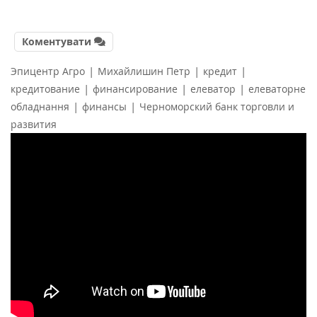
Коментувати
|
|
|
Эпицентр Агро
Михайлишин Петр
кредит
|
|
|
кредитование
финансирование
елеватор
елеваторне
|
|
обладнання
финансы
Черноморский банк торговли и
развития