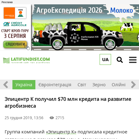
UA
to
m
Все
Україна
Євроінтеграція
Світ
Зерно
Олійні
До
Эпицентр К получил $70 млн кредита на развитие
агробизнеса
25 грудня 2019, 13:56
2715
Группа компаний
«Эпицентр К»
подписала кредитное