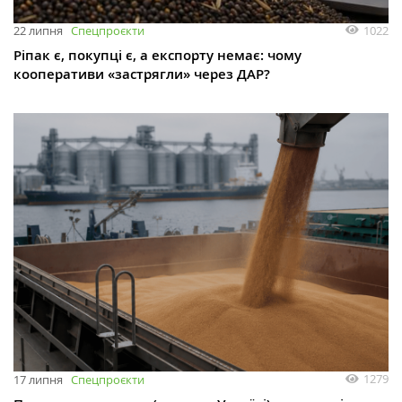
1022
22 липня
Спецпроєкти
Ріпак є, покупці є, а експорту немає: чому
кооперативи «застрягли» через ДАР?
1279
17 липня
Спецпроєкти