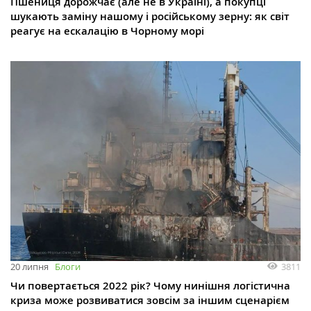
Пшениця дорожчає (але не в Україні), а покупці
шукають заміну нашому і російському зерну: як світ
реагує на ескалацію в Чорному морі
3811
20 липня
Блоги
Чи повертається 2022 рік? Чому нинішня логістична
криза може розвиватися зовсім за іншим сценарієм