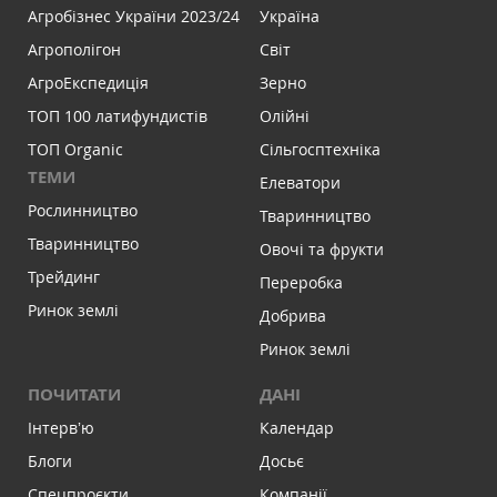
Агробізнес України 2023/24
Україна
Агрополігон
Світ
АгроЕкспедиція
Зерно
ТОП 100 латифундистів
Олійні
ТОП Organic
Сільгосптехніка
ТЕМИ
Елеватори
Рослинництво
Тваринництво
Тваринництво
Овочі та фрукти
Трейдинг
Переробка
Ринок землі
Добрива
Ринок землі
ПОЧИТАТИ
ДАНІ
Інтервʼю
Календар
Блоги
Досьє
Спецпроєкти
Компанії