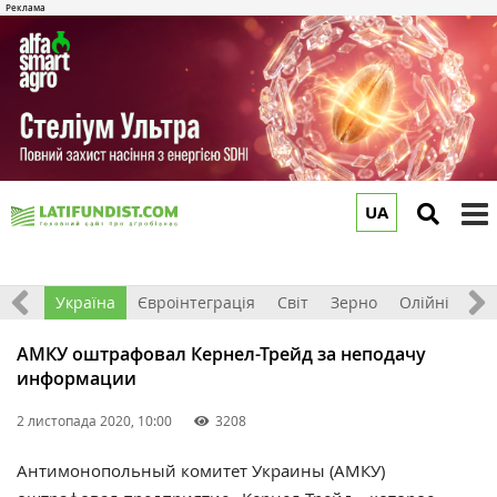
UA
to
m
Все
Україна
Євроінтеграція
Світ
Зерно
Олійні
До
АМКУ оштрафовал Кернел-Трейд за неподачу
информации
2 листопада 2020, 10:00
3208
Антимонопольный комитет Украины (АМКУ)