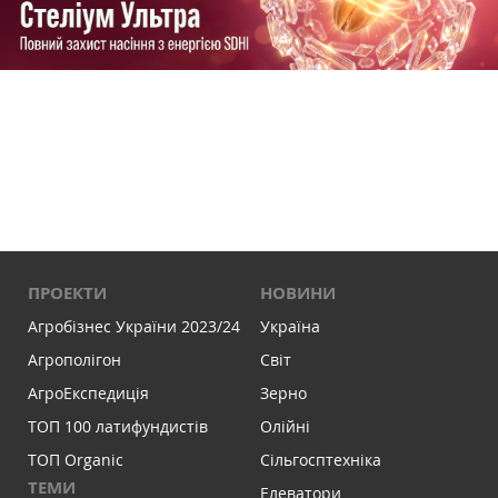
ПРОЕКТИ
НОВИНИ
Агробізнес України 2023/24
Україна
Агрополігон
Світ
АгроЕкспедиція
Зерно
ТОП 100 латифундистів
Олійні
ТОП Organic
Сільгосптехніка
ТЕМИ
Елеватори