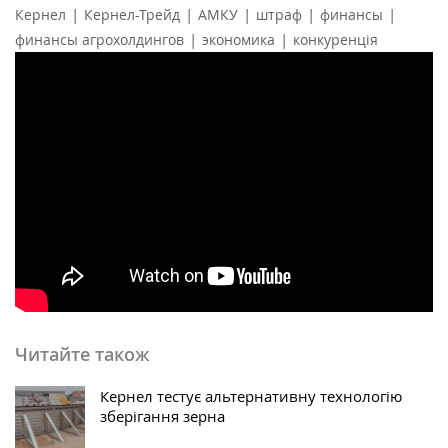
|
|
|
|
|
Кернел
Кернел-Трейд
АМКУ
штраф
финансы
|
|
финансы агрохолдингов
экономика
конкуренція
Читайте також
Кернел тестує альтернативну технологію
зберігання зерна