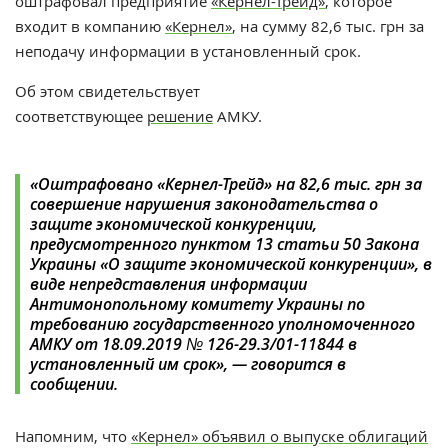
оштрафовал предприятие
«Кернел-Трейд»
, которое
входит в компанию
«Кернел»
, на сумму 82,6 тыс. грн за
неподачу информации в установленный срок.
Об этом свидетельствует
соответствующее
решение
АМКУ.
«Оштрафовано «Кернел-Трейд» на 82,6 тыс. грн за
совершение нарушения законодательства о
защите экономической конкуренции,
предусмотренного пунктом 13 статьи 50 Закона
Украины «О защите экономической конкуренции», в
виде непредставления информации
Антимонопольному комитету Украины по
требованию государственного уполномоченного
АМКУ от 18.09.2019 № 126-29.3/01-11844 в
установленный им срок», — говорится в
сообщении.
Напомним, что
«Кернел» объявил о выпуске облигаций