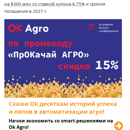
на $300 млн со ставкой купона 6,75%
и сроком
погашения в 2027 г.
Скажи Оk десяткам историй успеха
и ляпов в автоматизации агро!
Начни экономить со smart-решениями на
Оk Agro!