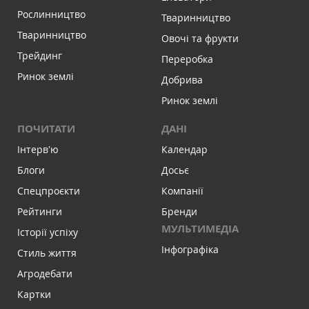
Рослинництво
Тваринництво
Тваринництво
Овочі та фрукти
Трейдинг
Переробка
Ринок землі
Добрива
Ринок землі
ПОЧИТАТИ
ДАНІ
Інтервʼю
Календар
Блоги
Досьє
Спецпроєкти
Компанії
Рейтинги
Бренди
МУЛЬТИМЕДІА
Історії успіху
Інфографіка
Стиль життя
Агродебати
Картки